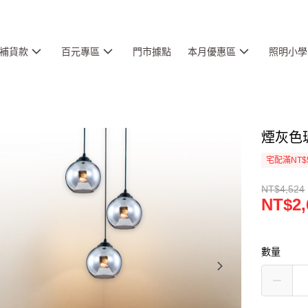
補貨款
百元專區
門市據點
本月優惠區
照明小學
煙灰色玻
宅配滿NT$
NT$4,524
NT$2,
數量