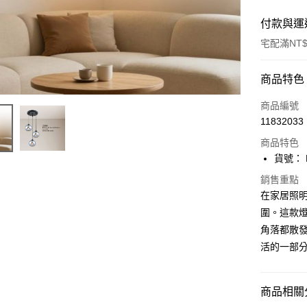
付款與運
宅配滿NT$
付款方式
商品特色
信用卡一
商品編號
11832033
LINE Pay
商品特色
Apple Pay
貨號： F
街口支付
銷售重點
在家居照
悠遊付
圍。這款
角落都散發
Google Pa
活的一部
全盈+PAY
AFTEE先
商品相關分
相關說明