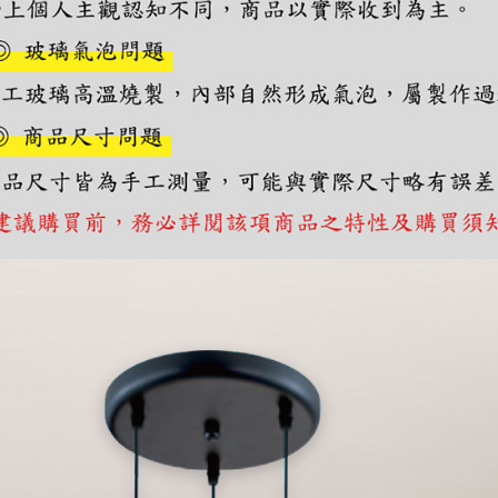
https://aft
３．未成
「AFTE
任。
４．使用「
即時審查
結果請求
５．嚴禁
形，恩沛
動。