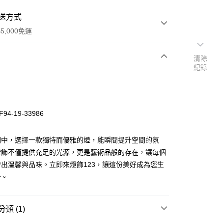
送方式
5,000免運
清除
紀錄
次付款
94-19-33986
明中，選擇一款獨特而優雅的燈，能瞬間提升空間的氛
燈飾不僅提供充足的光源，更是藝術品般的存在，讓每個
出溫馨與品味。立即來燈飾123，讓這份美好成為您生
y
分。
享後付
類 (1)