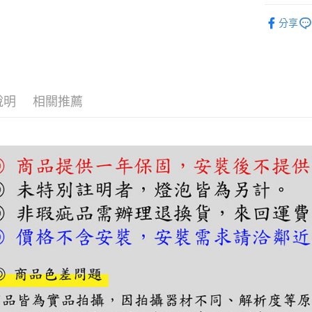
【關於「A
吊燈｜餐
ATM付款
AFTEE
分享
便利好安
１．簡單
２．便利
運送方式
３．安心
宅配
【「AFT
說明
相關推薦
每筆NT$1
１．於結帳
付」結帳
２．訂單
３．收到繳
／ATM／
※ 請注意
絡購買商品
先享後付
※ 交易是
是否繳費成
付客戶支
【注意事
１．透過由
交易，需
求債權轉
２．關於