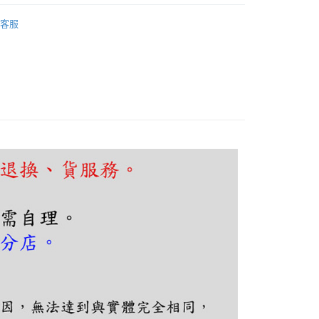
FTEE先享後付」】
廳、餐桌
圓盤吊燈
先享後付是「在收到商品之後才付款」的支付方式。 讓您購物簡單
客服
心！
：不需註冊會員、不需綁卡、不需儲值。
：只要手機號碼，簡訊認證，即可結帳。
：先確認商品／服務後，再付款。
EE先享後付」結帳流程】
80，滿NT$5,000(含以上)免運費
方式選擇「AFTEE先享後付」後，將跳轉至「AFTEE先享後
頁面，進行簡訊認證並確認金額後，即可完成結帳。
成立數日內，您將收到繳費通知簡訊。
費通知簡訊後14天內，點擊此簡訊中的連結，可透過四大超商
網路銀行／等多元方式進行付款，方視為交易完成。
：結帳手續完成當下不需立刻繳費，但若您需要取消訂單，請聯
的店家。未經商家同意取消之訂單仍視為有效，需透過AFTEE
繳納相關費用。
否成功請以「AFTEE先享後付 」之結帳頁面顯示為準，若有關於
功／繳費後需取消欲退款等相關疑問，請聯繫「AFTEE先享後
援中心」
https://netprotections.freshdesk.com/support/home
項】
恩沛科技股份有限公司提供之「AFTEE先享後付」服務完成之
依本服務之必要範圍內提供個人資料，並將交易相關給付款項請
讓予恩沛科技股份有限公司。
個人資料處理事宜，請瀏覽以下網址：