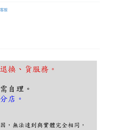
FTEE先享後付」】
吧檯、中島
可換燈泡吊燈
先享後付是「在收到商品之後才付款」的支付方式。 讓您購物簡單
客服
心！
：不需註冊會員、不需綁卡、不需儲值。
：只要手機號碼，簡訊認證，即可結帳。
：先確認商品／服務後，再付款。
EE先享後付」結帳流程】
80，滿NT$5,000(含以上)免運費
方式選擇「AFTEE先享後付」後，將跳轉至「AFTEE先享後
頁面，進行簡訊認證並確認金額後，即可完成結帳。
成立數日內，您將收到繳費通知簡訊。
費通知簡訊後14天內，點擊此簡訊中的連結，可透過四大超商
網路銀行／等多元方式進行付款，方視為交易完成。
：結帳手續完成當下不需立刻繳費，但若您需要取消訂單，請聯
的店家。未經商家同意取消之訂單仍視為有效，需透過AFTEE
繳納相關費用。
否成功請以「AFTEE先享後付 」之結帳頁面顯示為準，若有關於
功／繳費後需取消欲退款等相關疑問，請聯繫「AFTEE先享後
援中心」
https://netprotections.freshdesk.com/support/home
項】
恩沛科技股份有限公司提供之「AFTEE先享後付」服務完成之
依本服務之必要範圍內提供個人資料，並將交易相關給付款項請
讓予恩沛科技股份有限公司。
個人資料處理事宜，請瀏覽以下網址：