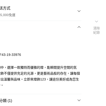
送方式
5,000免運
清除
紀錄
次付款
43-19-33976
明中，選擇一款獨特而優雅的燈，能瞬間提升空間的氛
燈飾不僅提供充足的光源，更是藝術品般的存在，讓每個
出溫馨與品味。立即來燈飾123，讓這份美好成為您生
y
分。
享後付
類 (1)