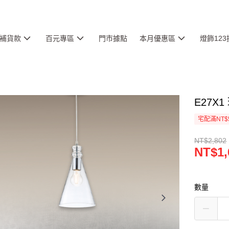
補貨款
百元專區
門市據點
本月優惠區
燈飾12
E27X1
宅配滿NT$
NT$2,802
NT$1,
數量