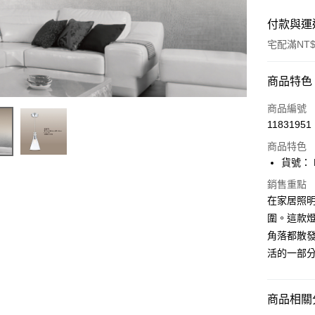
付款與運
宅配滿NT$
付款方式
商品特色
信用卡一
商品編號
11831951
LINE Pay
商品特色
Apple Pay
貨號： F
街口支付
銷售重點
在家居照
悠遊付
圍。這款
角落都散發
Google Pa
活的一部
全盈+PAY
AFTEE先
商品相關分
相關說明