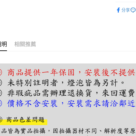
【關於「A
單吊燈｜
ATM付款
AFTEE
分享
便利好安
１．簡單
２．便利
運送方式
３．安心
宅配
【「AFT
說明
相關推薦
每筆NT$1
１．於結帳
付」結帳
２．訂單
３．收到繳
／ATM／
※ 請注意
絡購買商品
先享後付
※ 交易是
是否繳費成
付客戶支
【注意事
１．透過由
交易，需
求債權轉
２．關於