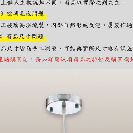
https://aft
３．未成
「AFTE
任。
４．使用「
即時審查
結果請求
５．嚴禁
形，恩沛
動。