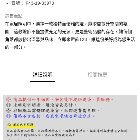
街口支付
貨號： F43-19-33973
悠遊付
銷售重點
在家居照明中，選擇一款獨特而優雅的燈，能瞬間提升空間的氛
Google Pay
圍。這款燈飾不僅提供充足的光源，更是藝術品般的存在，讓每個
全盈+PAY
角落都散發出溫馨與品味。立即來燈飾123，讓這份美好成為您生活
的一部分。
AFTEE先享後付
相關說明
【關於「AFTEE先享後付」】
ATM付款
AFTEE先享後付是「在收到商品之後才付款」的支付方式。 讓您購物簡單
便利好安心！
詳細說明
相關推薦
１．簡單：不需註冊會員、不需綁卡、不需儲值。
運送方式
２．便利：只要手機號碼，簡訊認證，即可結帳。
３．安心：先確認商品／服務後，再付款。
宅配
每筆NT$180，滿NT$5,000(含以上)免運費
【「AFTEE先享後付」結帳流程】
１．於結帳方式選擇「AFTEE先享後付」後，將跳轉至「AFTEE先享後付」
結帳頁面，進行簡訊認證並確認金額後，即可完成結帳。
２．訂單成立數日內，您將收到繳費通知簡訊。
３．收到繳費通知簡訊後14天內，點擊此簡訊中的連結，可透過四大超商／
ATM／網路銀行／等多元方式進行付款，方視為交易完成。
※ 請注意：結帳手續完成當下不需立刻繳費，但若您需要取消訂單，請聯絡