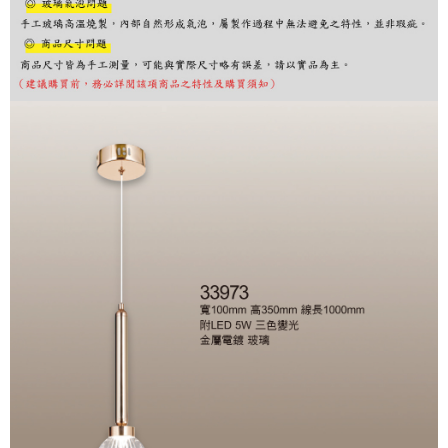
購買商品的店家。未經商家同意取消之訂單仍視為有效，需透過AFTEE先享
後付繳納相關費用。
※ 交易是否成功請以「AFTEE先享後付 」之結帳頁面顯示為準，若有關於
是否繳費成功／繳費後需取消欲退款等相關疑問，請聯繫「AFTEE先享後付
客戶支援中心」
https://netprotections.freshdesk.com/support/home
【注意事項】
１．透過由恩沛科技股份有限公司提供之「AFTEE先享後付」服務完成之交
易，需依本服務之必要範圍內提供個人資料，並將交易相關給付款項請求債
權轉讓予恩沛科技股份有限公司。
２．關於個人資料處理事宜，請瀏覽以下網址：
https://aftee.tw/terms/#terms3
３．未成年的使用者請事先徵得法定代理人或監護人之同意方可使用
「AFTEE先享後付」，若未經同意申辦者引起之損失，本公司不負相關責
任。
４．使用「AFTEE先享後付」時，將依據個別帳號之用戶狀況，依本公司即
時審查核予不同之上限額度；若仍有額度不足之情形，本公司將視審查結果
請求用戶進行身份認證。
５．嚴禁一人註冊多個帳號或使用他人資訊註冊。若發現惡意使用之情形，
恩沛科技股份有限公司將有權停止該用戶之使用額度並採取法律行動。