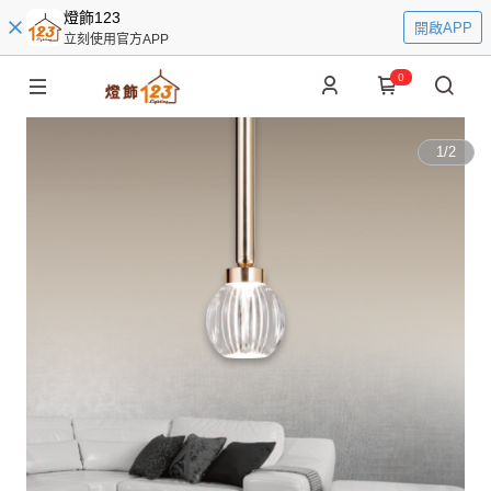
燈飾123
開啟APP
立刻使用官方APP
0
1
/
2