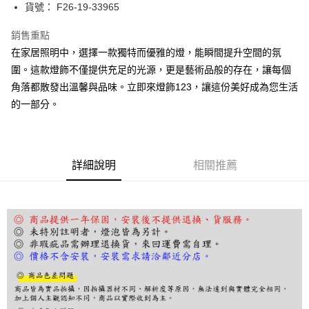
街口支付
貨號： F26-19-33965
悠遊付
銷售重點
在家居照明中，選擇一款獨特而優雅的燈，能瞬間提升空間的氛
Google Pay
圍。這款燈飾不僅提供充足的光源，更是藝術品般的存在，讓每個
全盈+PAY
角落都散發出溫馨與品味。立即來燈飾123，讓這份美好成為您生活
的一部分。
AFTEE先享後付
相關說明
【關於「AFTEE先享後付」】
ATM付款
AFTEE先享後付是「在收到商品之後才付款」的支付方式。 讓您購物簡單
便利好安心！
詳細說明
相關推薦
１．簡單：不需註冊會員、不需綁卡、不需儲值。
運送方式
２．便利：只要手機號碼，簡訊認證，即可結帳。
３．安心：先確認商品／服務後，再付款。
宅配
每筆NT$180，滿NT$5,000(含以上)免運費
【「AFTEE先享後付」結帳流程】
１．於結帳方式選擇「AFTEE先享後付」後，將跳轉至「AFTEE先享後付」
結帳頁面，進行簡訊認證並確認金額後，即可完成結帳。
２．訂單成立數日內，您將收到繳費通知簡訊。
３．收到繳費通知簡訊後14天內，點擊此簡訊中的連結，可透過四大超商／
ATM／網路銀行／等多元方式進行付款，方視為交易完成。
※ 請注意：結帳手續完成當下不需立刻繳費，但若您需要取消訂單，請聯絡