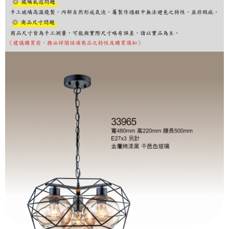
購買商品的店家。未經商家同意取消之訂單仍視為有效，需透過AFTEE先享
後付繳納相關費用。
※ 交易是否成功請以「AFTEE先享後付 」之結帳頁面顯示為準，若有關於
是否繳費成功／繳費後需取消欲退款等相關疑問，請聯繫「AFTEE先享後付
客戶支援中心」
https://netprotections.freshdesk.com/support/home
【注意事項】
１．透過由恩沛科技股份有限公司提供之「AFTEE先享後付」服務完成之交
易，需依本服務之必要範圍內提供個人資料，並將交易相關給付款項請求債
權轉讓予恩沛科技股份有限公司。
２．關於個人資料處理事宜，請瀏覽以下網址：
https://aftee.tw/terms/#terms3
３．未成年的使用者請事先徵得法定代理人或監護人之同意方可使用
「AFTEE先享後付」，若未經同意申辦者引起之損失，本公司不負相關責
任。
４．使用「AFTEE先享後付」時，將依據個別帳號之用戶狀況，依本公司即
時審查核予不同之上限額度；若仍有額度不足之情形，本公司將視審查結果
請求用戶進行身份認證。
５．嚴禁一人註冊多個帳號或使用他人資訊註冊。若發現惡意使用之情形，
恩沛科技股份有限公司將有權停止該用戶之使用額度並採取法律行動。