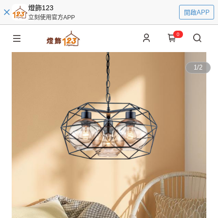
燈飾123
開啟APP
立刻使用官方APP
0
1
/
2