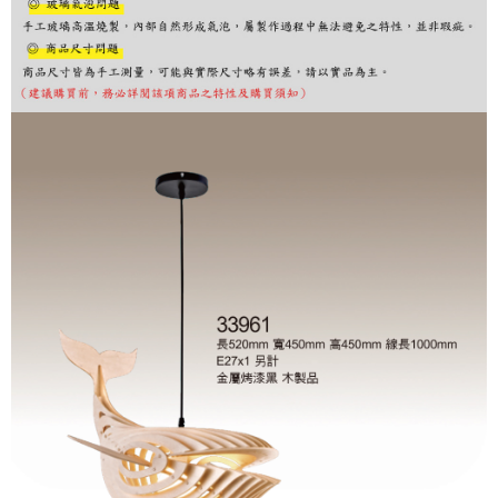
購買商品的店家。未經商家同意取消之訂單仍視為有效，需透過AFTEE先享
後付繳納相關費用。
※ 交易是否成功請以「AFTEE先享後付 」之結帳頁面顯示為準，若有關於
是否繳費成功／繳費後需取消欲退款等相關疑問，請聯繫「AFTEE先享後付
客戶支援中心」
https://netprotections.freshdesk.com/support/home
【注意事項】
１．透過由恩沛科技股份有限公司提供之「AFTEE先享後付」服務完成之交
易，需依本服務之必要範圍內提供個人資料，並將交易相關給付款項請求債
權轉讓予恩沛科技股份有限公司。
２．關於個人資料處理事宜，請瀏覽以下網址：
https://aftee.tw/terms/#terms3
３．未成年的使用者請事先徵得法定代理人或監護人之同意方可使用
「AFTEE先享後付」，若未經同意申辦者引起之損失，本公司不負相關責
任。
４．使用「AFTEE先享後付」時，將依據個別帳號之用戶狀況，依本公司即
時審查核予不同之上限額度；若仍有額度不足之情形，本公司將視審查結果
請求用戶進行身份認證。
５．嚴禁一人註冊多個帳號或使用他人資訊註冊。若發現惡意使用之情形，
恩沛科技股份有限公司將有權停止該用戶之使用額度並採取法律行動。