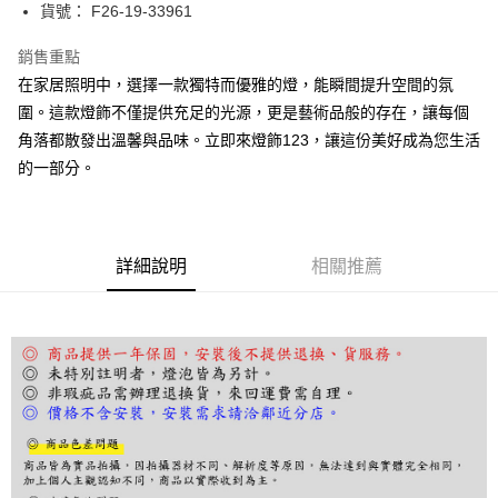
街口支付
貨號： F26-19-33961
悠遊付
銷售重點
在家居照明中，選擇一款獨特而優雅的燈，能瞬間提升空間的氛
Google Pay
圍。這款燈飾不僅提供充足的光源，更是藝術品般的存在，讓每個
全盈+PAY
角落都散發出溫馨與品味。立即來燈飾123，讓這份美好成為您生活
的一部分。
AFTEE先享後付
相關說明
【關於「AFTEE先享後付」】
ATM付款
AFTEE先享後付是「在收到商品之後才付款」的支付方式。 讓您購物簡單
便利好安心！
詳細說明
相關推薦
１．簡單：不需註冊會員、不需綁卡、不需儲值。
運送方式
２．便利：只要手機號碼，簡訊認證，即可結帳。
３．安心：先確認商品／服務後，再付款。
宅配
每筆NT$180，滿NT$5,000(含以上)免運費
【「AFTEE先享後付」結帳流程】
１．於結帳方式選擇「AFTEE先享後付」後，將跳轉至「AFTEE先享後付」
結帳頁面，進行簡訊認證並確認金額後，即可完成結帳。
２．訂單成立數日內，您將收到繳費通知簡訊。
３．收到繳費通知簡訊後14天內，點擊此簡訊中的連結，可透過四大超商／
ATM／網路銀行／等多元方式進行付款，方視為交易完成。
※ 請注意：結帳手續完成當下不需立刻繳費，但若您需要取消訂單，請聯絡