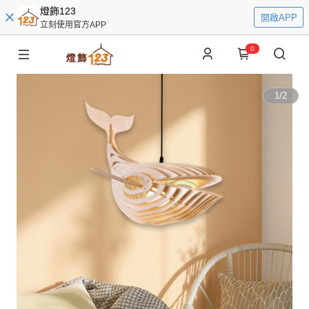
燈飾123
開啟APP
立刻使用官方APP
0
1
/
2