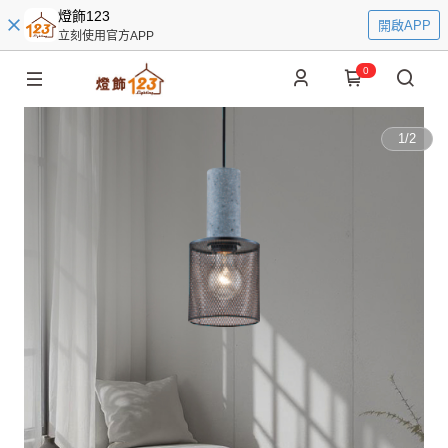
燈飾123
開啟APP
立刻使用官方APP
0
1
/
2