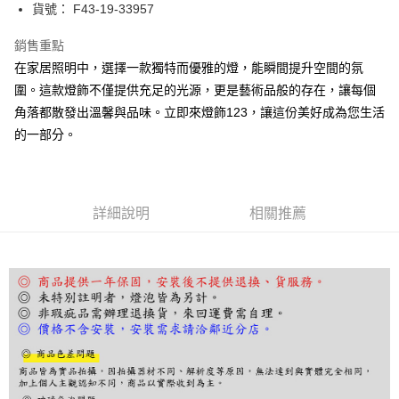
街口支付
貨號： F43-19-33957
悠遊付
銷售重點
在家居照明中，選擇一款獨特而優雅的燈，能瞬間提升空間的氛
Google Pay
圍。這款燈飾不僅提供充足的光源，更是藝術品般的存在，讓每個
全盈+PAY
角落都散發出溫馨與品味。立即來燈飾123，讓這份美好成為您生活
的一部分。
AFTEE先享後付
相關說明
【關於「AFTEE先享後付」】
ATM付款
AFTEE先享後付是「在收到商品之後才付款」的支付方式。 讓您購物簡單
便利好安心！
詳細說明
相關推薦
１．簡單：不需註冊會員、不需綁卡、不需儲值。
運送方式
２．便利：只要手機號碼，簡訊認證，即可結帳。
３．安心：先確認商品／服務後，再付款。
宅配
每筆NT$180，滿NT$5,000(含以上)免運費
【「AFTEE先享後付」結帳流程】
１．於結帳方式選擇「AFTEE先享後付」後，將跳轉至「AFTEE先享後付」
結帳頁面，進行簡訊認證並確認金額後，即可完成結帳。
２．訂單成立數日內，您將收到繳費通知簡訊。
３．收到繳費通知簡訊後14天內，點擊此簡訊中的連結，可透過四大超商／
ATM／網路銀行／等多元方式進行付款，方視為交易完成。
※ 請注意：結帳手續完成當下不需立刻繳費，但若您需要取消訂單，請聯絡