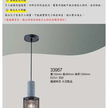
購買商品的店家。未經商家同意取消之訂單仍視為有效，需透過AFTEE先享
後付繳納相關費用。
※ 交易是否成功請以「AFTEE先享後付 」之結帳頁面顯示為準，若有關於
是否繳費成功／繳費後需取消欲退款等相關疑問，請聯繫「AFTEE先享後付
客戶支援中心」
https://netprotections.freshdesk.com/support/home
【注意事項】
１．透過由恩沛科技股份有限公司提供之「AFTEE先享後付」服務完成之交
易，需依本服務之必要範圍內提供個人資料，並將交易相關給付款項請求債
權轉讓予恩沛科技股份有限公司。
２．關於個人資料處理事宜，請瀏覽以下網址：
https://aftee.tw/terms/#terms3
３．未成年的使用者請事先徵得法定代理人或監護人之同意方可使用
「AFTEE先享後付」，若未經同意申辦者引起之損失，本公司不負相關責
任。
４．使用「AFTEE先享後付」時，將依據個別帳號之用戶狀況，依本公司即
時審查核予不同之上限額度；若仍有額度不足之情形，本公司將視審查結果
請求用戶進行身份認證。
５．嚴禁一人註冊多個帳號或使用他人資訊註冊。若發現惡意使用之情形，
恩沛科技股份有限公司將有權停止該用戶之使用額度並採取法律行動。