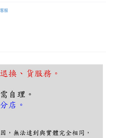
FTEE先享後付」】
吧檯、中島
木質北歐風
先享後付是「在收到商品之後才付款」的支付方式。 讓您購物簡單
客服
心！
吧檯、中島
可換燈泡吊燈
：不需註冊會員、不需綁卡、不需儲值。
：只要手機號碼，簡訊認證，即可結帳。
：先確認商品／服務後，再付款。
EE先享後付」結帳流程】
80，滿NT$5,000(含以上)免運費
方式選擇「AFTEE先享後付」後，將跳轉至「AFTEE先享後
頁面，進行簡訊認證並確認金額後，即可完成結帳。
成立數日內，您將收到繳費通知簡訊。
費通知簡訊後14天內，點擊此簡訊中的連結，可透過四大超商
網路銀行／等多元方式進行付款，方視為交易完成。
：結帳手續完成當下不需立刻繳費，但若您需要取消訂單，請聯
的店家。未經商家同意取消之訂單仍視為有效，需透過AFTEE
繳納相關費用。
否成功請以「AFTEE先享後付 」之結帳頁面顯示為準，若有關於
功／繳費後需取消欲退款等相關疑問，請聯繫「AFTEE先享後
援中心」
https://netprotections.freshdesk.com/support/home
項】
恩沛科技股份有限公司提供之「AFTEE先享後付」服務完成之
依本服務之必要範圍內提供個人資料，並將交易相關給付款項請
讓予恩沛科技股份有限公司。
個人資料處理事宜，請瀏覽以下網址：