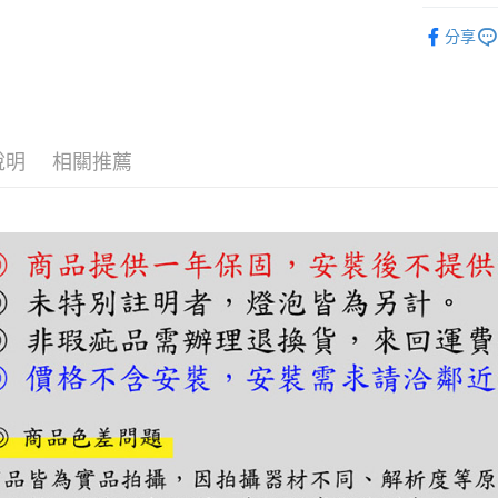
【關於「A
單吊燈｜
ATM付款
AFTEE
分享
便利好安
單吊燈｜
１．簡單
２．便利
運送方式
３．安心
宅配
【「AFT
說明
相關推薦
每筆NT$1
１．於結帳
付」結帳
２．訂單
３．收到繳
／ATM／
※ 請注意
絡購買商品
先享後付
※ 交易是
是否繳費成
付客戶支
【注意事
１．透過由
交易，需
求債權轉
２．關於