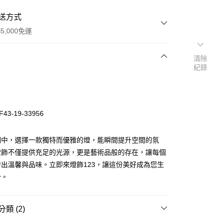
送方式
5,000免運
清除
紀錄
次付款
43-19-33956
明中，選擇一款獨特而優雅的燈，能瞬間提升空間的氛
燈飾不僅提供充足的光源，更是藝術品般的存在，讓每個
出溫馨與品味。立即來燈飾123，讓這份美好成為您生
y
分。
享後付
類 (2)