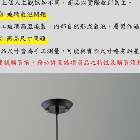
https://aft
３．未成
「AFTE
任。
４．使用「
即時審查
結果請求
５．嚴禁
形，恩沛
動。