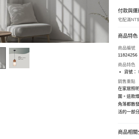
付款與運
宅配滿NT$
付款方式
商品特色
信用卡一
商品編號
11824256
LINE Pay
商品特色
Apple Pay
貨號： F
街口支付
銷售重點
在家居照
悠遊付
圍。這款
角落都散發
Google Pa
活的一部
全盈+PAY
AFTEE先
商品相關分
相關說明