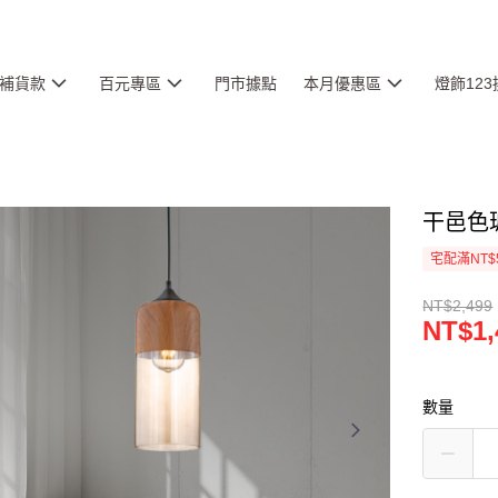
補貨款
百元專區
門市據點
本月優惠區
燈飾12
干邑色玻
宅配滿NT$
NT$2,499
NT$1,
數量