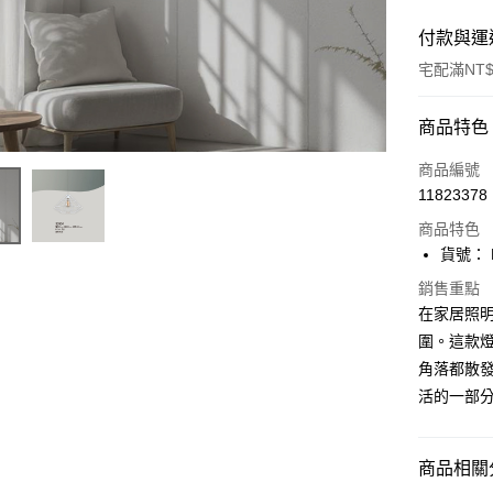
付款與運
宅配滿NT$
付款方式
商品特色
信用卡一
商品編號
11823378
LINE Pay
商品特色
Apple Pay
貨號： F
街口支付
銷售重點
在家居照
悠遊付
圍。這款
角落都散發
Google Pa
活的一部
全盈+PAY
AFTEE先
商品相關分
相關說明