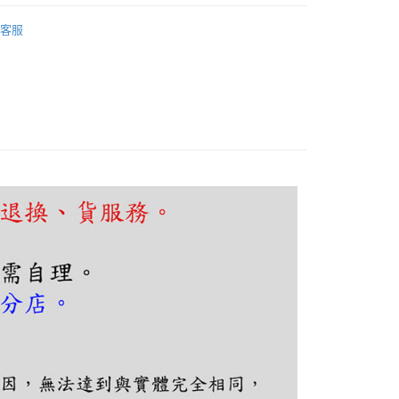
FTEE先享後付」】
吧檯、中島
工業復古風
先享後付是「在收到商品之後才付款」的支付方式。 讓您購物簡單
客服
心！
吧檯、中島
可換燈泡吊燈
：不需註冊會員、不需綁卡、不需儲值。
：只要手機號碼，簡訊認證，即可結帳。
：先確認商品／服務後，再付款。
EE先享後付」結帳流程】
80，滿NT$5,000(含以上)免運費
方式選擇「AFTEE先享後付」後，將跳轉至「AFTEE先享後
頁面，進行簡訊認證並確認金額後，即可完成結帳。
成立數日內，您將收到繳費通知簡訊。
費通知簡訊後14天內，點擊此簡訊中的連結，可透過四大超商
網路銀行／等多元方式進行付款，方視為交易完成。
：結帳手續完成當下不需立刻繳費，但若您需要取消訂單，請聯
的店家。未經商家同意取消之訂單仍視為有效，需透過AFTEE
繳納相關費用。
否成功請以「AFTEE先享後付 」之結帳頁面顯示為準，若有關於
功／繳費後需取消欲退款等相關疑問，請聯繫「AFTEE先享後
援中心」
https://netprotections.freshdesk.com/support/home
項】
恩沛科技股份有限公司提供之「AFTEE先享後付」服務完成之
依本服務之必要範圍內提供個人資料，並將交易相關給付款項請
讓予恩沛科技股份有限公司。
個人資料處理事宜，請瀏覽以下網址：