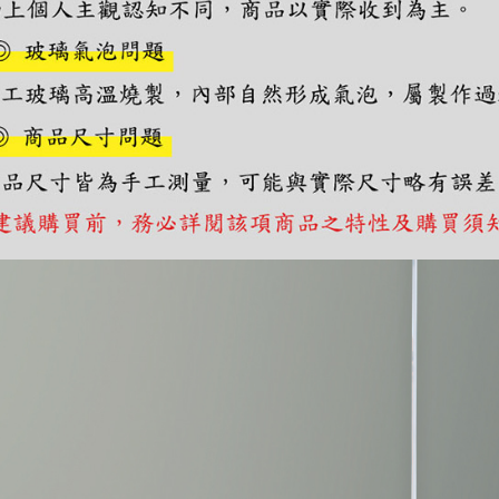
https://aft
３．未成
「AFTE
任。
４．使用「
即時審查
結果請求
５．嚴禁
形，恩沛
動。