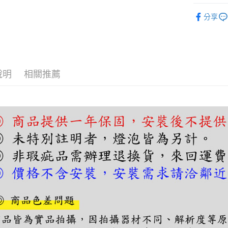
【關於「A
單吊燈｜
ATM付款
AFTEE
分享
便利好安
單吊燈｜
１．簡單
２．便利
運送方式
３．安心
宅配
【「AFT
說明
相關推薦
每筆NT$1
１．於結帳
付」結帳
２．訂單
３．收到繳
／ATM／
※ 請注意
絡購買商品
先享後付
※ 交易是
是否繳費成
付客戶支
【注意事
１．透過由
交易，需
求債權轉
２．關於