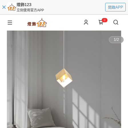
燈飾123
開啟APP
立刻使用官方APP
0
1
/
2