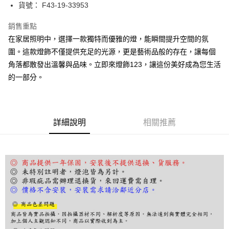
街口支付
貨號： F43-19-33953
悠遊付
銷售重點
在家居照明中，選擇一款獨特而優雅的燈，能瞬間提升空間的氛
Google Pay
圍。這款燈飾不僅提供充足的光源，更是藝術品般的存在，讓每個
全盈+PAY
角落都散發出溫馨與品味。立即來燈飾123，讓這份美好成為您生活
的一部分。
AFTEE先享後付
相關說明
【關於「AFTEE先享後付」】
ATM付款
AFTEE先享後付是「在收到商品之後才付款」的支付方式。 讓您購物簡單
便利好安心！
詳細說明
相關推薦
１．簡單：不需註冊會員、不需綁卡、不需儲值。
運送方式
２．便利：只要手機號碼，簡訊認證，即可結帳。
３．安心：先確認商品／服務後，再付款。
宅配
每筆NT$180，滿NT$5,000(含以上)免運費
【「AFTEE先享後付」結帳流程】
１．於結帳方式選擇「AFTEE先享後付」後，將跳轉至「AFTEE先享後付」
結帳頁面，進行簡訊認證並確認金額後，即可完成結帳。
２．訂單成立數日內，您將收到繳費通知簡訊。
３．收到繳費通知簡訊後14天內，點擊此簡訊中的連結，可透過四大超商／
ATM／網路銀行／等多元方式進行付款，方視為交易完成。
※ 請注意：結帳手續完成當下不需立刻繳費，但若您需要取消訂單，請聯絡