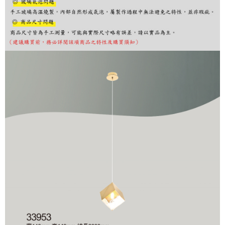
購買商品的店家。未經商家同意取消之訂單仍視為有效，需透過AFTEE先享
後付繳納相關費用。
※ 交易是否成功請以「AFTEE先享後付 」之結帳頁面顯示為準，若有關於
是否繳費成功／繳費後需取消欲退款等相關疑問，請聯繫「AFTEE先享後付
客戶支援中心」
https://netprotections.freshdesk.com/support/home
【注意事項】
１．透過由恩沛科技股份有限公司提供之「AFTEE先享後付」服務完成之交
易，需依本服務之必要範圍內提供個人資料，並將交易相關給付款項請求債
權轉讓予恩沛科技股份有限公司。
２．關於個人資料處理事宜，請瀏覽以下網址：
https://aftee.tw/terms/#terms3
３．未成年的使用者請事先徵得法定代理人或監護人之同意方可使用
「AFTEE先享後付」，若未經同意申辦者引起之損失，本公司不負相關責
任。
４．使用「AFTEE先享後付」時，將依據個別帳號之用戶狀況，依本公司即
時審查核予不同之上限額度；若仍有額度不足之情形，本公司將視審查結果
請求用戶進行身份認證。
５．嚴禁一人註冊多個帳號或使用他人資訊註冊。若發現惡意使用之情形，
恩沛科技股份有限公司將有權停止該用戶之使用額度並採取法律行動。