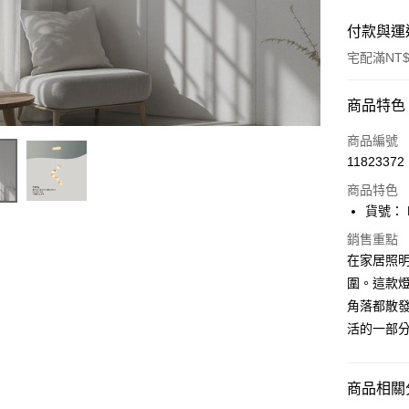
付款與運
宅配滿NT$
付款方式
商品特色
信用卡一
商品編號
11823372
LINE Pay
商品特色
Apple Pay
貨號： F
街口支付
銷售重點
在家居照
悠遊付
圍。這款
角落都散發
Google Pa
活的一部
全盈+PAY
AFTEE先
商品相關分
相關說明