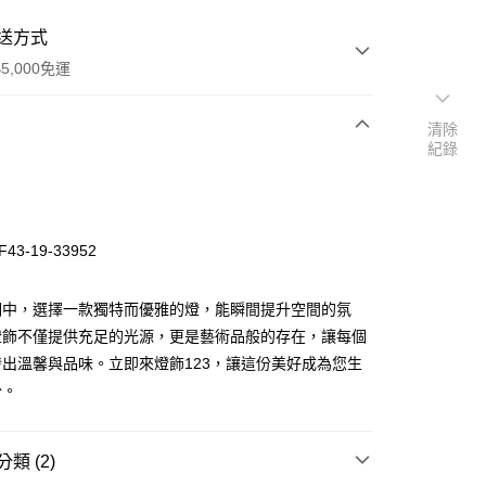
送方式
5,000免運
清除
紀錄
次付款
43-19-33952
明中，選擇一款獨特而優雅的燈，能瞬間提升空間的氛
燈飾不僅提供充足的光源，更是藝術品般的存在，讓每個
出溫馨與品味。立即來燈飾123，讓這份美好成為您生
y
分。
享後付
類 (2)