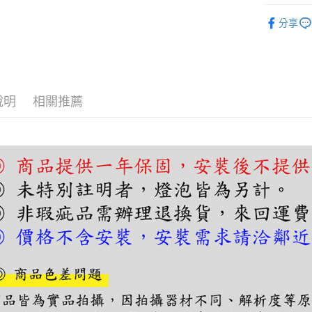
【關於「A
吊燈｜餐
ATM付款
AFTEE
分享
便利好安
吊燈｜餐
１．簡單
２．便利
運送方式
３．安心
宅配
【「AFT
說明
相關推薦
每筆NT$1
１．於結帳
付」結帳
２．訂單
３．收到繳
／ATM／
※ 請注意
絡購買商品
先享後付
※ 交易是
是否繳費成
付客戶支
【注意事
１．透過由
交易，需
求債權轉
２．關於