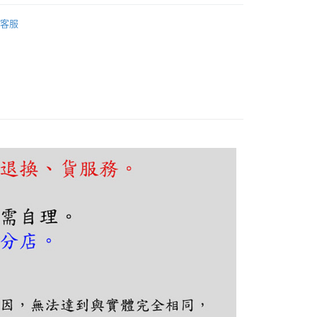
FTEE先享後付」】
廳、餐桌
現代輕奢風
先享後付是「在收到商品之後才付款」的支付方式。 讓您購物簡單
客服
心！
廳、餐桌
圓盤吊燈
：不需註冊會員、不需綁卡、不需儲值。
：只要手機號碼，簡訊認證，即可結帳。
：先確認商品／服務後，再付款。
EE先享後付」結帳流程】
80，滿NT$5,000(含以上)免運費
方式選擇「AFTEE先享後付」後，將跳轉至「AFTEE先享後
頁面，進行簡訊認證並確認金額後，即可完成結帳。
成立數日內，您將收到繳費通知簡訊。
費通知簡訊後14天內，點擊此簡訊中的連結，可透過四大超商
網路銀行／等多元方式進行付款，方視為交易完成。
：結帳手續完成當下不需立刻繳費，但若您需要取消訂單，請聯
的店家。未經商家同意取消之訂單仍視為有效，需透過AFTEE
繳納相關費用。
否成功請以「AFTEE先享後付 」之結帳頁面顯示為準，若有關於
功／繳費後需取消欲退款等相關疑問，請聯繫「AFTEE先享後
援中心」
https://netprotections.freshdesk.com/support/home
項】
恩沛科技股份有限公司提供之「AFTEE先享後付」服務完成之
依本服務之必要範圍內提供個人資料，並將交易相關給付款項請
讓予恩沛科技股份有限公司。
個人資料處理事宜，請瀏覽以下網址：