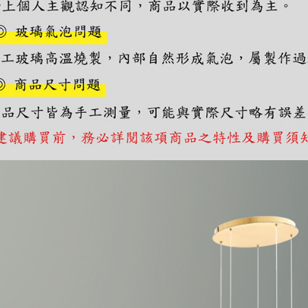
https://aft
３．未成
「AFTE
任。
４．使用「
即時審查
結果請求
５．嚴禁
形，恩沛
動。