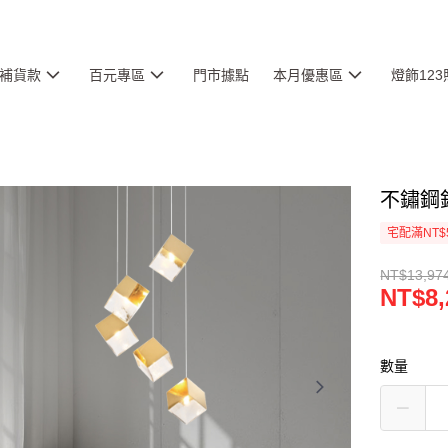
補貨款
百元專區
門市據點
本月優惠區
燈飾12
不鏽鋼鈦
宅配滿NT$
NT$13,97
NT$8,
數量