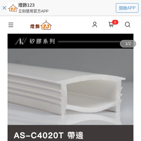
燈飾123
開啟APP
立刻使用官方APP
0
1
/
2