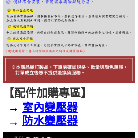
３．收到繳費通知簡訊後14天內，點擊此簡訊中的連結，可透過四大超商／
ATM／網路銀行／等多元方式進行付款，方視為交易完成。
※ 請注意：結帳手續完成當下不需立刻繳費，但若您需要取消訂單，請聯絡
購買商品的店家。未經商家同意取消之訂單仍視為有效，需透過AFTEE先享
後付繳納相關費用。
※ 交易是否成功請以「AFTEE先享後付 」之結帳頁面顯示為準，若有關於
是否繳費成功／繳費後需取消欲退款等相關疑問，請聯繫「AFTEE先享後付
客戶支援中心」
https://netprotections.freshdesk.com/support/home
【注意事項】
１．透過由恩沛科技股份有限公司提供之「AFTEE先享後付」服務完成之交
易，需依本服務之必要範圍內提供個人資料，並將交易相關給付款項請求債
權轉讓予恩沛科技股份有限公司。
２．關於個人資料處理事宜，請瀏覽以下網址：
https://aftee.tw/terms/#terms3
３．未成年的使用者請事先徵得法定代理人或監護人之同意方可使用
【配件加購專區】
「AFTEE先享後付」，若未經同意申辦者引起之損失，本公司不負相關責
任。
４．使用「AFTEE先享後付」時，將依據個別帳號之用戶狀況，依本公司即
→
室內變壓器
時審查核予不同之上限額度；若仍有額度不足之情形，本公司將視審查結果
請求用戶進行身份認證。
防水變壓器
→
５．嚴禁一人註冊多個帳號或使用他人資訊註冊。若發現惡意使用之情形，
恩沛科技股份有限公司將有權停止該用戶之使用額度並採取法律行動。