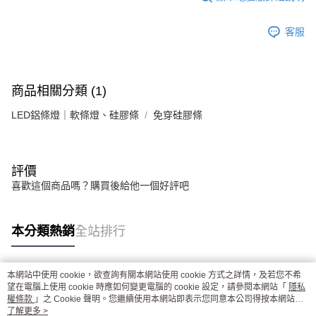
客服
商品相關分類 (1)
LED鋁條燈｜軟條燈、硅膠條
免穿硅膠條
評價
喜歡這個商品嗎？購買後給他一個好評吧
本分類熱銷
全站排行
本網站中使用 cookie，欲查詢有關本網站使用 cookie 方式之詳情，及若您不希
熱門標籤
望在電腦上使用 cookie 時應如何變更電腦的 cookie 設定，請參閱本網站「
隱私
權條款
」之 Cookie 聲明。您繼續使用本網站即表示您同意本公司得按本網站使
用條款之 Cookie 聲明使用 cookie。
了解更多 >