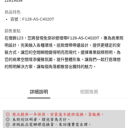
11819534
Apple Pay
商品特色
街口支付
貨號：F128-AS-C4020T
悠遊付
銷售重點
在燈飾123，您將發現免穿矽膠燈帶F128-AS-C4020T，專為商業照
Google Pay
明設計，完美融入各種環境。這款燈帶帶邊設計，提供更穩定的安
全盈+PAY
裝方式，讓您的空間瞬間變得明亮而現代。選擇專業鋁條照明，為
您的商業空間增添優雅氛圍，提升整體形象。讓我們一起打造理想
AFTEE先享後付
的照明解決方案，讓每個角落都散發出獨特的魅力。
相關說明
【關於「AFTEE先享後付」】
ATM付款
AFTEE先享後付是「在收到商品之後才付款」的支付方式。 讓您購物簡單
便利好安心！
１．簡單：不需註冊會員、不需綁卡、不需儲值。
運送方式
詳細說明
相關推薦
２．便利：只要手機號碼，簡訊認證，即可結帳。
３．安心：先確認商品／服務後，再付款。
宅配
每筆NT$180，滿NT$5,000(含以上)免運費
【「AFTEE先享後付」結帳流程】
１．於結帳方式選擇「AFTEE先享後付」後，將跳轉至「AFTEE先享後付」
結帳頁面，進行簡訊認證並確認金額後，即可完成結帳。
２．訂單成立數日內，您將收到繳費通知簡訊。