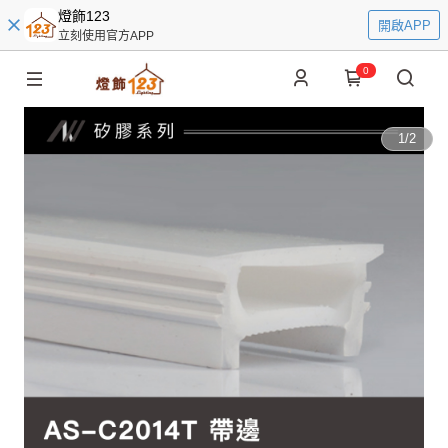
燈飾123
開啟APP
立刻使用官方APP
0
1
/
2