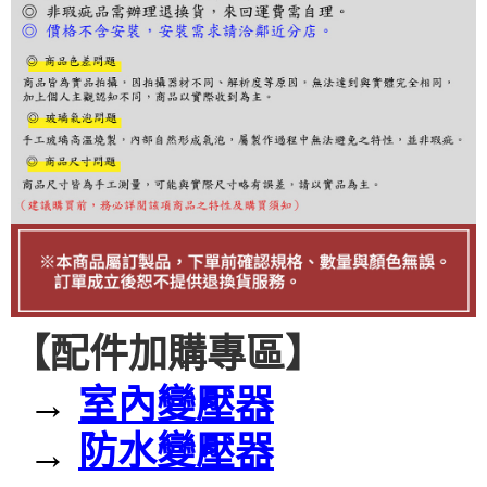
３．收到繳費通知簡訊後14天內，點擊此簡訊中的連結，可透過四大超商／
ATM／網路銀行／等多元方式進行付款，方視為交易完成。
※ 請注意：結帳手續完成當下不需立刻繳費，但若您需要取消訂單，請聯絡
購買商品的店家。未經商家同意取消之訂單仍視為有效，需透過AFTEE先享
後付繳納相關費用。
※ 交易是否成功請以「AFTEE先享後付 」之結帳頁面顯示為準，若有關於
是否繳費成功／繳費後需取消欲退款等相關疑問，請聯繫「AFTEE先享後付
客戶支援中心」
https://netprotections.freshdesk.com/support/home
【注意事項】
１．透過由恩沛科技股份有限公司提供之「AFTEE先享後付」服務完成之交
易，需依本服務之必要範圍內提供個人資料，並將交易相關給付款項請求債
權轉讓予恩沛科技股份有限公司。
２．關於個人資料處理事宜，請瀏覽以下網址：
https://aftee.tw/terms/#terms3
３．未成年的使用者請事先徵得法定代理人或監護人之同意方可使用
「AFTEE先享後付」，若未經同意申辦者引起之損失，本公司不負相關責
【配件加購專區】
任。
４．使用「AFTEE先享後付」時，將依據個別帳號之用戶狀況，依本公司即
時審查核予不同之上限額度；若仍有額度不足之情形，本公司將視審查結果
→
室內變壓器
請求用戶進行身份認證。
５．嚴禁一人註冊多個帳號或使用他人資訊註冊。若發現惡意使用之情形，
防水變壓器
恩沛科技股份有限公司將有權停止該用戶之使用額度並採取法律行動。
→