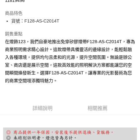
11819496
Apple Pay
商品特色
街口支付
貨號：F128-AS-C2014T
悠遊付
銷售重點
在燈飾123，我們自豪地推出免穿矽膠燈帶F128-AS-C2014T，專為
Google Pay
商業照明需求精心設計。這款燈帶具備靈活的邊緣設計，能輕鬆融
全盈+PAY
入各種環境，提供均勻且柔和的光源，提升空間氛圍。無論是辦公
室、商店還是展示空間，這款高效能的照明解決方案都能讓您的空
AFTEE先享後付
間瞬間煥發新生。選擇F128-AS-C2014T，讓專業的光影藝術為您
相關說明
的商業空間增添獨特魅力。
【關於「AFTEE先享後付」】
ATM付款
AFTEE先享後付是「在收到商品之後才付款」的支付方式。 讓您購物簡單
便利好安心！
１．簡單：不需註冊會員、不需綁卡、不需儲值。
運送方式
２．便利：只要手機號碼，簡訊認證，即可結帳。
詳細說明
相關推薦
３．安心：先確認商品／服務後，再付款。
宅配
每筆NT$180，滿NT$5,000(含以上)免運費
【「AFTEE先享後付」結帳流程】
１．於結帳方式選擇「AFTEE先享後付」後，將跳轉至「AFTEE先享後付」
結帳頁面，進行簡訊認證並確認金額後，即可完成結帳。
２．訂單成立數日內，您將收到繳費通知簡訊。