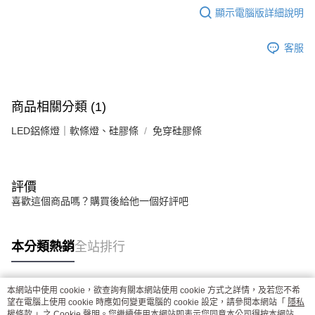
顯示電腦版詳細說明
客服
商品相關分類 (1)
LED鋁條燈｜軟條燈、硅膠條
免穿硅膠條
評價
喜歡這個商品嗎？購買後給他一個好評吧
本分類熱銷
全站排行
本網站中使用 cookie，欲查詢有關本網站使用 cookie 方式之詳情，及若您不希
熱門標籤
望在電腦上使用 cookie 時應如何變更電腦的 cookie 設定，請參閱本網站「
隱私
權條款
」之 Cookie 聲明。您繼續使用本網站即表示您同意本公司得按本網站使