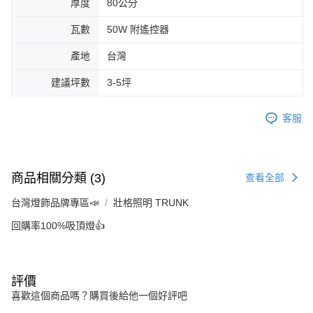
厚度
80公分
瓦數
50W 附遙控器
產地
台灣
建議坪數
3-5坪
客服
商品相關分類 (3)
查看全部
台灣燈飾品牌專區📣
壯格照明 TRUNK
回購率100%吸頂燈👍
評價
喜歡這個商品嗎？購買後給他一個好評吧