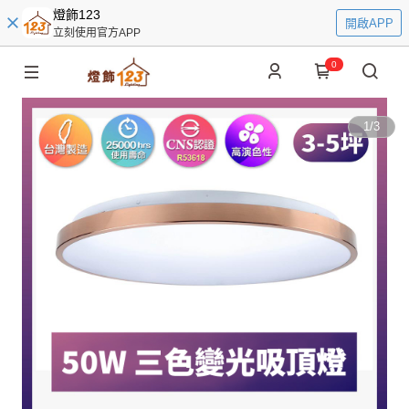
燈飾123
開啟APP
立刻使用官方APP
0
1
/
3