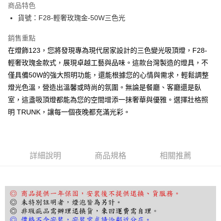
商品特色
街口支付
貨號：F28-輕奢玫瑰金-50W三色光
悠遊付
銷售重點
在燈飾123，您將發現專為現代居家設計的三色變光吸頂燈，F28-
Google Pay
輕奢玫瑰金款式，展現卓越工藝與品味。這款台灣製造的燈具，不
全盈+PAY
僅具備50W的強大照明功能，還能根據您的心情與需求，輕鬆調整
燈光色溫，營造出溫馨或時尚的氛圍。無論是餐廳、客廳還是臥
AFTEE先享後付
室，這盞吸頂燈都能為您的空間增添一抹奢華與優雅。選擇壯格照
相關說明
明 TRUNK，讓每一個夜晚都充滿光彩。
【關於「AFTEE先享後付」】
ATM付款
AFTEE先享後付是「在收到商品之後才付款」的支付方式。 讓您購物簡單
便利好安心！
１．簡單：不需註冊會員、不需綁卡、不需儲值。
運送方式
２．便利：只要手機號碼，簡訊認證，即可結帳。
詳細說明
商品規格
相關推薦
３．安心：先確認商品／服務後，再付款。
宅配
每筆NT$180，滿NT$5,000(含以上)免運費
【「AFTEE先享後付」結帳流程】
１．於結帳方式選擇「AFTEE先享後付」後，將跳轉至「AFTEE先享後付」
結帳頁面，進行簡訊認證並確認金額後，即可完成結帳。
２．訂單成立數日內，您將收到繳費通知簡訊。
３．收到繳費通知簡訊後14天內，點擊此簡訊中的連結，可透過四大超商／
ATM／網路銀行／等多元方式進行付款，方視為交易完成。