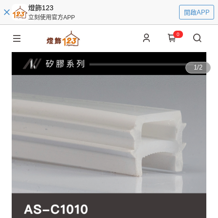
燈飾123
開啟APP
立刻使用官方APP
0
1
/
2