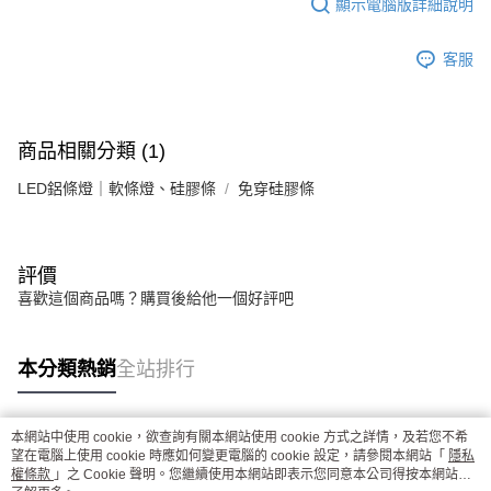
顯示電腦版詳細說明
客服
商品相關分類 (1)
LED鋁條燈｜軟條燈、硅膠條
免穿硅膠條
評價
喜歡這個商品嗎？購買後給他一個好評吧
本分類熱銷
全站排行
本網站中使用 cookie，欲查詢有關本網站使用 cookie 方式之詳情，及若您不希
熱門標籤
望在電腦上使用 cookie 時應如何變更電腦的 cookie 設定，請參閱本網站「
隱私
權條款
」之 Cookie 聲明。您繼續使用本網站即表示您同意本公司得按本網站使