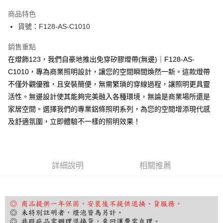
Apple Pay
商品特色
街口支付
貨號：F128-AS-C1010
悠遊付
銷售重點
在燈飾123，我們自豪地推出免穿矽膠燈帶(無邊)｜F128-AS-
Google Pay
C1010，專為商業照明設計，讓您的空間瞬間煥然一新。這款燈帶
全盈+PAY
不僅外觀優雅，且安裝簡便，無需繁瑣的穿線過程，讓照明更具靈
活性。無邊設計使其能夠完美融入各種環境，無論是商業場所還是
AFTEE先享後付
家居空間。選擇我們的專業鋁條照明系列，為您的空間增添現代感
相關說明
及舒適氛圍，立即體驗不一樣的照明效果！
【關於「AFTEE先享後付」】
ATM付款
AFTEE先享後付是「在收到商品之後才付款」的支付方式。 讓您購物簡單
便利好安心！
１．簡單：不需註冊會員、不需綁卡、不需儲值。
運送方式
２．便利：只要手機號碼，簡訊認證，即可結帳。
詳細說明
相關推薦
３．安心：先確認商品／服務後，再付款。
宅配
每筆NT$180，滿NT$5,000(含以上)免運費
【「AFTEE先享後付」結帳流程】
１．於結帳方式選擇「AFTEE先享後付」後，將跳轉至「AFTEE先享後付」
結帳頁面，進行簡訊認證並確認金額後，即可完成結帳。
２．訂單成立數日內，您將收到繳費通知簡訊。
３．收到繳費通知簡訊後14天內，點擊此簡訊中的連結，可透過四大超商／