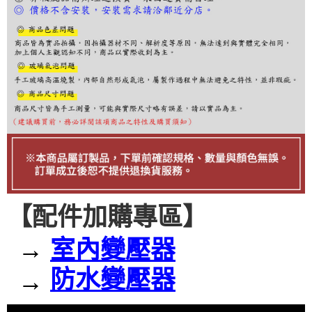
ATM／網路銀行／等多元方式進行付款，方視為交易完成。
※ 請注意：結帳手續完成當下不需立刻繳費，但若您需要取消訂單，請聯絡
購買商品的店家。未經商家同意取消之訂單仍視為有效，需透過AFTEE先享
後付繳納相關費用。
※ 交易是否成功請以「AFTEE先享後付 」之結帳頁面顯示為準，若有關於
是否繳費成功／繳費後需取消欲退款等相關疑問，請聯繫「AFTEE先享後付
客戶支援中心」
https://netprotections.freshdesk.com/support/home
【注意事項】
１．透過由恩沛科技股份有限公司提供之「AFTEE先享後付」服務完成之交
易，需依本服務之必要範圍內提供個人資料，並將交易相關給付款項請求債
權轉讓予恩沛科技股份有限公司。
２．關於個人資料處理事宜，請瀏覽以下網址：
https://aftee.tw/terms/#terms3
３．未成年的使用者請事先徵得法定代理人或監護人之同意方可使用
「AFTEE先享後付」，若未經同意申辦者引起之損失，本公司不負相關責
【配件加購專區】
任。
４．使用「AFTEE先享後付」時，將依據個別帳號之用戶狀況，依本公司即
時審查核予不同之上限額度；若仍有額度不足之情形，本公司將視審查結果
→
室內變壓器
請求用戶進行身份認證。
５．嚴禁一人註冊多個帳號或使用他人資訊註冊。若發現惡意使用之情形，
防水變壓器
恩沛科技股份有限公司將有權停止該用戶之使用額度並採取法律行動。
→