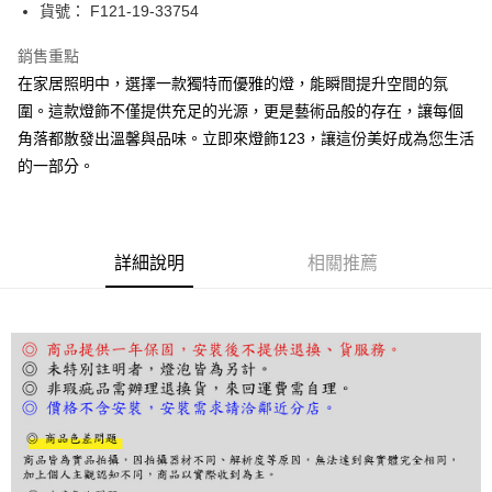
街口支付
貨號： F121-19-33754
悠遊付
銷售重點
在家居照明中，選擇一款獨特而優雅的燈，能瞬間提升空間的氛
Google Pay
圍。這款燈飾不僅提供充足的光源，更是藝術品般的存在，讓每個
全盈+PAY
角落都散發出溫馨與品味。立即來燈飾123，讓這份美好成為您生活
的一部分。
AFTEE先享後付
相關說明
【關於「AFTEE先享後付」】
ATM付款
AFTEE先享後付是「在收到商品之後才付款」的支付方式。 讓您購物簡單
便利好安心！
詳細說明
相關推薦
１．簡單：不需註冊會員、不需綁卡、不需儲值。
運送方式
２．便利：只要手機號碼，簡訊認證，即可結帳。
３．安心：先確認商品／服務後，再付款。
宅配
每筆NT$180，滿NT$5,000(含以上)免運費
【「AFTEE先享後付」結帳流程】
１．於結帳方式選擇「AFTEE先享後付」後，將跳轉至「AFTEE先享後付」
結帳頁面，進行簡訊認證並確認金額後，即可完成結帳。
２．訂單成立數日內，您將收到繳費通知簡訊。
３．收到繳費通知簡訊後14天內，點擊此簡訊中的連結，可透過四大超商／
ATM／網路銀行／等多元方式進行付款，方視為交易完成。
※ 請注意：結帳手續完成當下不需立刻繳費，但若您需要取消訂單，請聯絡