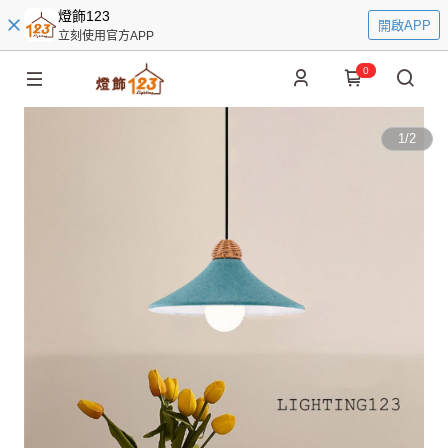
燈飾123
開啟APP
立刻使用官方APP
0
1
/
2