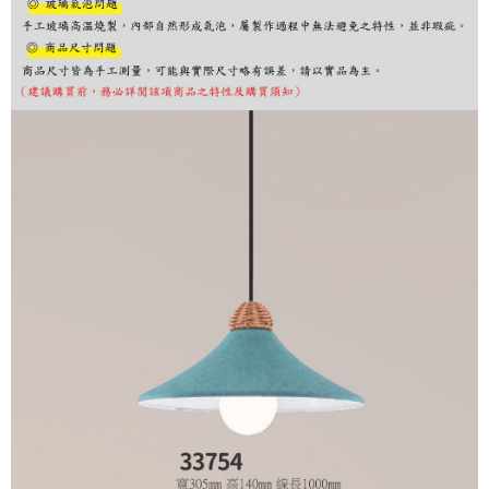
購買商品的店家。未經商家同意取消之訂單仍視為有效，需透過AFTEE先享
後付繳納相關費用。
※ 交易是否成功請以「AFTEE先享後付 」之結帳頁面顯示為準，若有關於
是否繳費成功／繳費後需取消欲退款等相關疑問，請聯繫「AFTEE先享後付
客戶支援中心」
https://netprotections.freshdesk.com/support/home
【注意事項】
１．透過由恩沛科技股份有限公司提供之「AFTEE先享後付」服務完成之交
易，需依本服務之必要範圍內提供個人資料，並將交易相關給付款項請求債
權轉讓予恩沛科技股份有限公司。
２．關於個人資料處理事宜，請瀏覽以下網址：
https://aftee.tw/terms/#terms3
３．未成年的使用者請事先徵得法定代理人或監護人之同意方可使用
「AFTEE先享後付」，若未經同意申辦者引起之損失，本公司不負相關責
任。
４．使用「AFTEE先享後付」時，將依據個別帳號之用戶狀況，依本公司即
時審查核予不同之上限額度；若仍有額度不足之情形，本公司將視審查結果
請求用戶進行身份認證。
５．嚴禁一人註冊多個帳號或使用他人資訊註冊。若發現惡意使用之情形，
恩沛科技股份有限公司將有權停止該用戶之使用額度並採取法律行動。