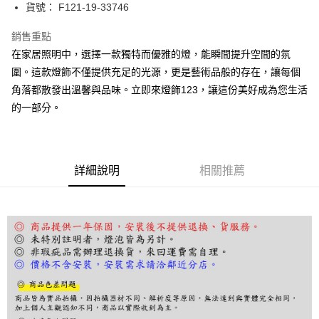
街口支付
貨號： F121-19-33746
悠遊付
銷售重點
在家居照明中，選擇一款獨特而優雅的燈，能瞬間提升空間的氛
Google Pay
圍。這款燈飾不僅提供充足的光源，更是藝術品般的存在，讓每個
全盈+PAY
角落都散發出溫馨與品味。立即來燈飾123，讓這份美好成為您生活
的一部分。
AFTEE先享後付
相關說明
【關於「AFTEE先享後付」】
ATM付款
AFTEE先享後付是「在收到商品之後才付款」的支付方式。 讓您購物簡單
便利好安心！
詳細說明
相關推薦
１．簡單：不需註冊會員、不需綁卡、不需儲值。
運送方式
２．便利：只要手機號碼，簡訊認證，即可結帳。
３．安心：先確認商品／服務後，再付款。
宅配
每筆NT$180，滿NT$5,000(含以上)免運費
【「AFTEE先享後付」結帳流程】
１．於結帳方式選擇「AFTEE先享後付」後，將跳轉至「AFTEE先享後付」
結帳頁面，進行簡訊認證並確認金額後，即可完成結帳。
２．訂單成立數日內，您將收到繳費通知簡訊。
３．收到繳費通知簡訊後14天內，點擊此簡訊中的連結，可透過四大超商／
ATM／網路銀行／等多元方式進行付款，方視為交易完成。
※ 請注意：結帳手續完成當下不需立刻繳費，但若您需要取消訂單，請聯絡