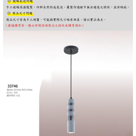
購買商品的店家。未經商家同意取消之訂單仍視為有效，需透過AFTEE先享
後付繳納相關費用。
※ 交易是否成功請以「AFTEE先享後付 」之結帳頁面顯示為準，若有關於
是否繳費成功／繳費後需取消欲退款等相關疑問，請聯繫「AFTEE先享後付
客戶支援中心」
https://netprotections.freshdesk.com/support/home
【注意事項】
１．透過由恩沛科技股份有限公司提供之「AFTEE先享後付」服務完成之交
易，需依本服務之必要範圍內提供個人資料，並將交易相關給付款項請求債
權轉讓予恩沛科技股份有限公司。
２．關於個人資料處理事宜，請瀏覽以下網址：
https://aftee.tw/terms/#terms3
３．未成年的使用者請事先徵得法定代理人或監護人之同意方可使用
「AFTEE先享後付」，若未經同意申辦者引起之損失，本公司不負相關責
任。
４．使用「AFTEE先享後付」時，將依據個別帳號之用戶狀況，依本公司即
時審查核予不同之上限額度；若仍有額度不足之情形，本公司將視審查結果
請求用戶進行身份認證。
５．嚴禁一人註冊多個帳號或使用他人資訊註冊。若發現惡意使用之情形，
恩沛科技股份有限公司將有權停止該用戶之使用額度並採取法律行動。