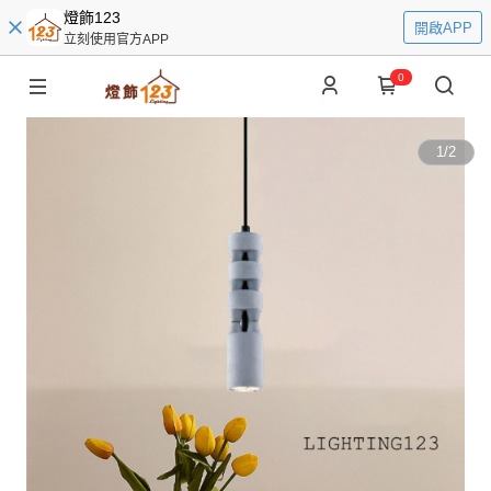
燈飾123
開啟APP
立刻使用官方APP
0
1
/
2