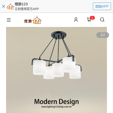
燈飾123
開啟APP
立刻使用官方APP
0
1
/
2