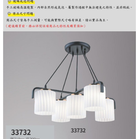
購買商品的店家。未經商家同意取消之訂單仍視為有效，需透過AFTEE先享
後付繳納相關費用。
※ 交易是否成功請以「AFTEE先享後付 」之結帳頁面顯示為準，若有關於
是否繳費成功／繳費後需取消欲退款等相關疑問，請聯繫「AFTEE先享後付
客戶支援中心」
https://netprotections.freshdesk.com/support/home
【注意事項】
１．透過由恩沛科技股份有限公司提供之「AFTEE先享後付」服務完成之交
易，需依本服務之必要範圍內提供個人資料，並將交易相關給付款項請求債
權轉讓予恩沛科技股份有限公司。
２．關於個人資料處理事宜，請瀏覽以下網址：
https://aftee.tw/terms/#terms3
３．未成年的使用者請事先徵得法定代理人或監護人之同意方可使用
「AFTEE先享後付」，若未經同意申辦者引起之損失，本公司不負相關責
任。
４．使用「AFTEE先享後付」時，將依據個別帳號之用戶狀況，依本公司即
時審查核予不同之上限額度；若仍有額度不足之情形，本公司將視審查結果
請求用戶進行身份認證。
５．嚴禁一人註冊多個帳號或使用他人資訊註冊。若發現惡意使用之情形，
恩沛科技股份有限公司將有權停止該用戶之使用額度並採取法律行動。