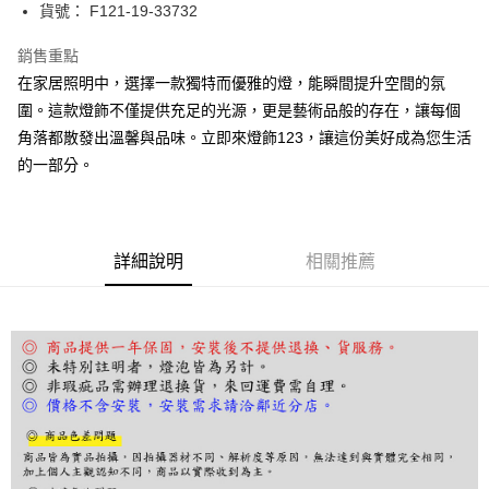
街口支付
貨號： F121-19-33732
悠遊付
銷售重點
在家居照明中，選擇一款獨特而優雅的燈，能瞬間提升空間的氛
Google Pay
圍。這款燈飾不僅提供充足的光源，更是藝術品般的存在，讓每個
全盈+PAY
角落都散發出溫馨與品味。立即來燈飾123，讓這份美好成為您生活
的一部分。
AFTEE先享後付
相關說明
【關於「AFTEE先享後付」】
ATM付款
AFTEE先享後付是「在收到商品之後才付款」的支付方式。 讓您購物簡單
便利好安心！
詳細說明
相關推薦
１．簡單：不需註冊會員、不需綁卡、不需儲值。
運送方式
２．便利：只要手機號碼，簡訊認證，即可結帳。
３．安心：先確認商品／服務後，再付款。
宅配
每筆NT$180，滿NT$5,000(含以上)免運費
【「AFTEE先享後付」結帳流程】
１．於結帳方式選擇「AFTEE先享後付」後，將跳轉至「AFTEE先享後付」
結帳頁面，進行簡訊認證並確認金額後，即可完成結帳。
２．訂單成立數日內，您將收到繳費通知簡訊。
３．收到繳費通知簡訊後14天內，點擊此簡訊中的連結，可透過四大超商／
ATM／網路銀行／等多元方式進行付款，方視為交易完成。
※ 請注意：結帳手續完成當下不需立刻繳費，但若您需要取消訂單，請聯絡