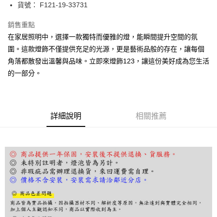
街口支付
貨號： F121-19-33731
悠遊付
銷售重點
在家居照明中，選擇一款獨特而優雅的燈，能瞬間提升空間的氛
Google Pay
圍。這款燈飾不僅提供充足的光源，更是藝術品般的存在，讓每個
全盈+PAY
角落都散發出溫馨與品味。立即來燈飾123，讓這份美好成為您生活
的一部分。
AFTEE先享後付
相關說明
【關於「AFTEE先享後付」】
ATM付款
AFTEE先享後付是「在收到商品之後才付款」的支付方式。 讓您購物簡單
便利好安心！
詳細說明
相關推薦
１．簡單：不需註冊會員、不需綁卡、不需儲值。
運送方式
２．便利：只要手機號碼，簡訊認證，即可結帳。
３．安心：先確認商品／服務後，再付款。
宅配
每筆NT$180，滿NT$5,000(含以上)免運費
【「AFTEE先享後付」結帳流程】
１．於結帳方式選擇「AFTEE先享後付」後，將跳轉至「AFTEE先享後付」
結帳頁面，進行簡訊認證並確認金額後，即可完成結帳。
２．訂單成立數日內，您將收到繳費通知簡訊。
３．收到繳費通知簡訊後14天內，點擊此簡訊中的連結，可透過四大超商／
ATM／網路銀行／等多元方式進行付款，方視為交易完成。
※ 請注意：結帳手續完成當下不需立刻繳費，但若您需要取消訂單，請聯絡