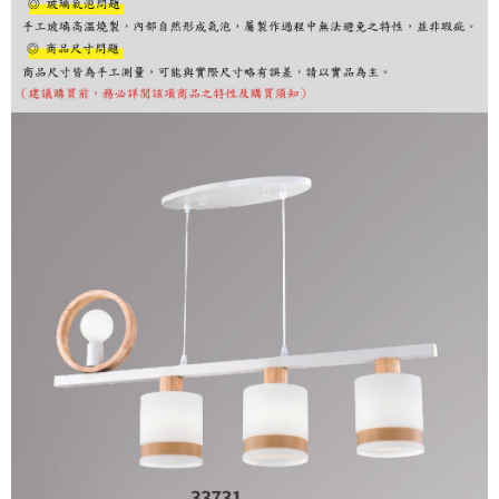
購買商品的店家。未經商家同意取消之訂單仍視為有效，需透過AFTEE先享
後付繳納相關費用。
※ 交易是否成功請以「AFTEE先享後付 」之結帳頁面顯示為準，若有關於
是否繳費成功／繳費後需取消欲退款等相關疑問，請聯繫「AFTEE先享後付
客戶支援中心」
https://netprotections.freshdesk.com/support/home
【注意事項】
１．透過由恩沛科技股份有限公司提供之「AFTEE先享後付」服務完成之交
易，需依本服務之必要範圍內提供個人資料，並將交易相關給付款項請求債
權轉讓予恩沛科技股份有限公司。
２．關於個人資料處理事宜，請瀏覽以下網址：
https://aftee.tw/terms/#terms3
３．未成年的使用者請事先徵得法定代理人或監護人之同意方可使用
「AFTEE先享後付」，若未經同意申辦者引起之損失，本公司不負相關責
任。
４．使用「AFTEE先享後付」時，將依據個別帳號之用戶狀況，依本公司即
時審查核予不同之上限額度；若仍有額度不足之情形，本公司將視審查結果
請求用戶進行身份認證。
５．嚴禁一人註冊多個帳號或使用他人資訊註冊。若發現惡意使用之情形，
恩沛科技股份有限公司將有權停止該用戶之使用額度並採取法律行動。