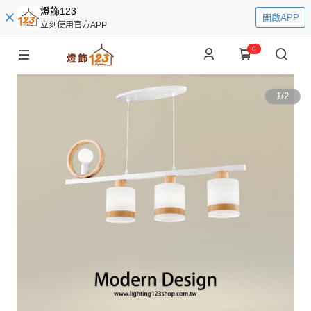
燈飾123
開啟APP
立刻使用官方APP
0
1
/
2