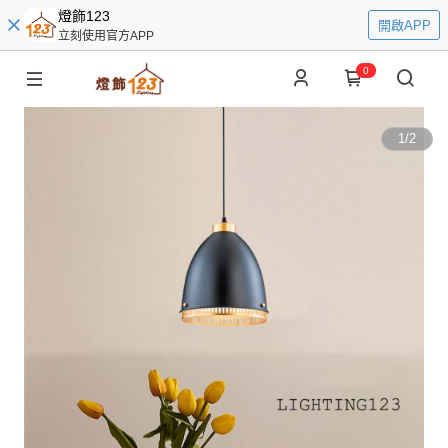
燈飾123
開啟APP
立刻使用官方APP
0
1
/
2