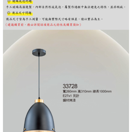
購買商品的店家。未經商家同意取消之訂單仍視為有效，需透過AFTEE先享
後付繳納相關費用。
※ 交易是否成功請以「AFTEE先享後付 」之結帳頁面顯示為準，若有關於
是否繳費成功／繳費後需取消欲退款等相關疑問，請聯繫「AFTEE先享後付
客戶支援中心」
https://netprotections.freshdesk.com/support/home
【注意事項】
１．透過由恩沛科技股份有限公司提供之「AFTEE先享後付」服務完成之交
易，需依本服務之必要範圍內提供個人資料，並將交易相關給付款項請求債
權轉讓予恩沛科技股份有限公司。
２．關於個人資料處理事宜，請瀏覽以下網址：
https://aftee.tw/terms/#terms3
３．未成年的使用者請事先徵得法定代理人或監護人之同意方可使用
「AFTEE先享後付」，若未經同意申辦者引起之損失，本公司不負相關責
任。
４．使用「AFTEE先享後付」時，將依據個別帳號之用戶狀況，依本公司即
時審查核予不同之上限額度；若仍有額度不足之情形，本公司將視審查結果
請求用戶進行身份認證。
５．嚴禁一人註冊多個帳號或使用他人資訊註冊。若發現惡意使用之情形，
恩沛科技股份有限公司將有權停止該用戶之使用額度並採取法律行動。