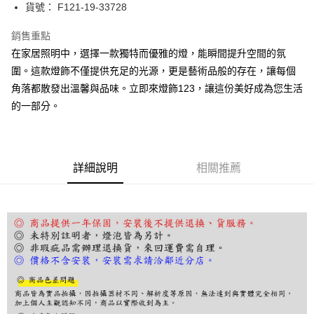
街口支付
貨號： F121-19-33728
悠遊付
銷售重點
在家居照明中，選擇一款獨特而優雅的燈，能瞬間提升空間的氛
Google Pay
圍。這款燈飾不僅提供充足的光源，更是藝術品般的存在，讓每個
全盈+PAY
角落都散發出溫馨與品味。立即來燈飾123，讓這份美好成為您生活
的一部分。
AFTEE先享後付
相關說明
【關於「AFTEE先享後付」】
ATM付款
AFTEE先享後付是「在收到商品之後才付款」的支付方式。 讓您購物簡單
便利好安心！
詳細說明
相關推薦
１．簡單：不需註冊會員、不需綁卡、不需儲值。
運送方式
２．便利：只要手機號碼，簡訊認證，即可結帳。
３．安心：先確認商品／服務後，再付款。
宅配
每筆NT$180，滿NT$5,000(含以上)免運費
【「AFTEE先享後付」結帳流程】
１．於結帳方式選擇「AFTEE先享後付」後，將跳轉至「AFTEE先享後付」
結帳頁面，進行簡訊認證並確認金額後，即可完成結帳。
２．訂單成立數日內，您將收到繳費通知簡訊。
３．收到繳費通知簡訊後14天內，點擊此簡訊中的連結，可透過四大超商／
ATM／網路銀行／等多元方式進行付款，方視為交易完成。
※ 請注意：結帳手續完成當下不需立刻繳費，但若您需要取消訂單，請聯絡