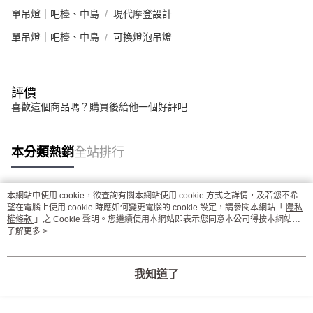
單吊燈｜吧檯、中島
現代摩登設計
單吊燈｜吧檯、中島
可換燈泡吊燈
評價
喜歡這個商品嗎？購買後給他一個好評吧
本分類熱銷
全站排行
本網站中使用 cookie，欲查詢有關本網站使用 cookie 方式之詳情，及若您不希
熱門標籤
望在電腦上使用 cookie 時應如何變更電腦的 cookie 設定，請參閱本網站「
隱私
權條款
」之 Cookie 聲明。您繼續使用本網站即表示您同意本公司得按本網站使
用條款之 Cookie 聲明使用 cookie。
了解更多 >
我知道了