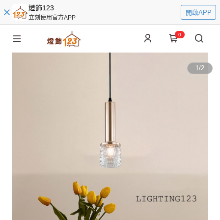
燈飾123
開啟APP
立刻使用官方APP
0
1
/
2