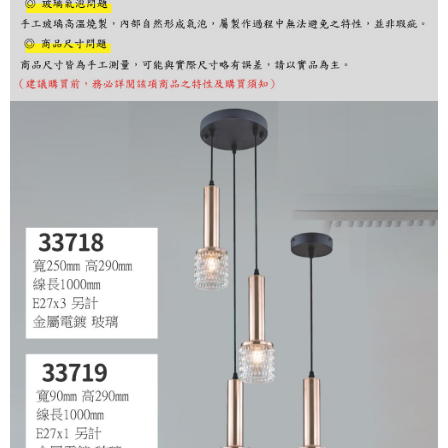
購買商品的店家。未經商家同意取消之訂單仍視為有效，需透過AFTEE先享
後付繳納相關費用。
※ 交易是否成功請以「AFTEE先享後付 」之結帳頁面顯示為準，若有關於
是否繳費成功／繳費後需取消欲退款等相關疑問，請聯繫「AFTEE先享後付
客戶支援中心」
https://netprotections.freshdesk.com/support/home
【注意事項】
１．透過由恩沛科技股份有限公司提供之「AFTEE先享後付」服務完成之交
易，需依本服務之必要範圍內提供個人資料，並將交易相關給付款項請求債
權轉讓予恩沛科技股份有限公司。
２．關於個人資料處理事宜，請瀏覽以下網址：
https://aftee.tw/terms/#terms3
３．未成年的使用者請事先徵得法定代理人或監護人之同意方可使用
「AFTEE先享後付」，若未經同意申辦者引起之損失，本公司不負相關責
任。
４．使用「AFTEE先享後付」時，將依據個別帳號之用戶狀況，依本公司即
時審查核予不同之上限額度；若仍有額度不足之情形，本公司將視審查結果
請求用戶進行身份認證。
５．嚴禁一人註冊多個帳號或使用他人資訊註冊。若發現惡意使用之情形，
恩沛科技股份有限公司將有權停止該用戶之使用額度並採取法律行動。