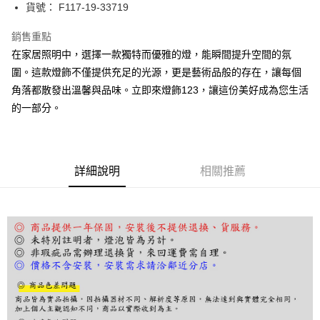
街口支付
貨號： F117-19-33719
悠遊付
銷售重點
在家居照明中，選擇一款獨特而優雅的燈，能瞬間提升空間的氛
Google Pay
圍。這款燈飾不僅提供充足的光源，更是藝術品般的存在，讓每個
全盈+PAY
角落都散發出溫馨與品味。立即來燈飾123，讓這份美好成為您生活
的一部分。
AFTEE先享後付
相關說明
【關於「AFTEE先享後付」】
ATM付款
AFTEE先享後付是「在收到商品之後才付款」的支付方式。 讓您購物簡單
便利好安心！
詳細說明
相關推薦
１．簡單：不需註冊會員、不需綁卡、不需儲值。
運送方式
２．便利：只要手機號碼，簡訊認證，即可結帳。
３．安心：先確認商品／服務後，再付款。
宅配
每筆NT$180，滿NT$5,000(含以上)免運費
【「AFTEE先享後付」結帳流程】
１．於結帳方式選擇「AFTEE先享後付」後，將跳轉至「AFTEE先享後付」
結帳頁面，進行簡訊認證並確認金額後，即可完成結帳。
２．訂單成立數日內，您將收到繳費通知簡訊。
３．收到繳費通知簡訊後14天內，點擊此簡訊中的連結，可透過四大超商／
ATM／網路銀行／等多元方式進行付款，方視為交易完成。
※ 請注意：結帳手續完成當下不需立刻繳費，但若您需要取消訂單，請聯絡