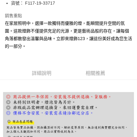
街口支付
貨號： F117-19-33717
悠遊付
銷售重點
在家居照明中，選擇一款獨特而優雅的燈，能瞬間提升空間的氛
Google Pay
圍。這款燈飾不僅提供充足的光源，更是藝術品般的存在，讓每個
全盈+PAY
角落都散發出溫馨與品味。立即來燈飾123，讓這份美好成為您生活
的一部分。
AFTEE先享後付
相關說明
【關於「AFTEE先享後付」】
ATM付款
AFTEE先享後付是「在收到商品之後才付款」的支付方式。 讓您購物簡單
便利好安心！
詳細說明
相關推薦
１．簡單：不需註冊會員、不需綁卡、不需儲值。
運送方式
２．便利：只要手機號碼，簡訊認證，即可結帳。
３．安心：先確認商品／服務後，再付款。
宅配
每筆NT$180，滿NT$5,000(含以上)免運費
【「AFTEE先享後付」結帳流程】
１．於結帳方式選擇「AFTEE先享後付」後，將跳轉至「AFTEE先享後付」
結帳頁面，進行簡訊認證並確認金額後，即可完成結帳。
２．訂單成立數日內，您將收到繳費通知簡訊。
３．收到繳費通知簡訊後14天內，點擊此簡訊中的連結，可透過四大超商／
ATM／網路銀行／等多元方式進行付款，方視為交易完成。
※ 請注意：結帳手續完成當下不需立刻繳費，但若您需要取消訂單，請聯絡