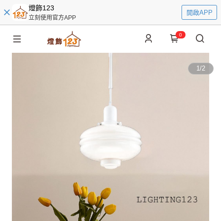
燈飾123
開啟APP
立刻使用官方APP
0
1
/
2