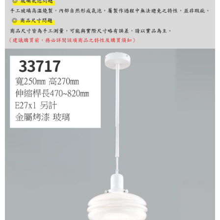
購買商品的店家。未經商家同意取消之訂單仍視為有效，需透過AFTEE先享
後付繳納相關費用。
※ 交易是否成功請以「AFTEE先享後付 」之結帳頁面顯示為準，若有關於
是否繳費成功／繳費後需取消欲退款等相關疑問，請聯繫「AFTEE先享後付
客戶支援中心」
https://netprotections.freshdesk.com/support/home
【注意事項】
１．透過由恩沛科技股份有限公司提供之「AFTEE先享後付」服務完成之交
易，需依本服務之必要範圍內提供個人資料，並將交易相關給付款項請求債
權轉讓予恩沛科技股份有限公司。
２．關於個人資料處理事宜，請瀏覽以下網址：
https://aftee.tw/terms/#terms3
３．未成年的使用者請事先徵得法定代理人或監護人之同意方可使用
「AFTEE先享後付」，若未經同意申辦者引起之損失，本公司不負相關責
任。
４．使用「AFTEE先享後付」時，將依據個別帳號之用戶狀況，依本公司即
時審查核予不同之上限額度；若仍有額度不足之情形，本公司將視審查結果
請求用戶進行身份認證。
５．嚴禁一人註冊多個帳號或使用他人資訊註冊。若發現惡意使用之情形，
恩沛科技股份有限公司將有權停止該用戶之使用額度並採取法律行動。