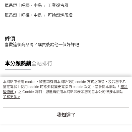
單吊燈｜吧檯、中島
工業復古風
單吊燈｜吧檯、中島
可換燈泡吊燈
評價
喜歡這個商品嗎？購買後給他一個好評吧
本分類熱銷
全站排行
本網站中使用 cookie，欲查詢有關本網站使用 cookie 方式之詳情，及若您不希
熱門標籤
望在電腦上使用 cookie 時應如何變更電腦的 cookie 設定，請參閱本網站「
隱私
權條款
」之 Cookie 聲明。您繼續使用本網站即表示您同意本公司得按本網站使
用條款之 Cookie 聲明使用 cookie。
了解更多 >
我知道了