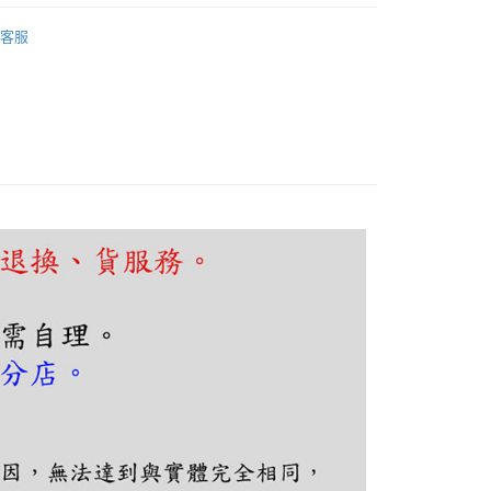
FTEE先享後付」】
吧檯、中島
工業復古風
先享後付是「在收到商品之後才付款」的支付方式。 讓您購物簡單
客服
心！
吧檯、中島
可換燈泡吊燈
：不需註冊會員、不需綁卡、不需儲值。
：只要手機號碼，簡訊認證，即可結帳。
：先確認商品／服務後，再付款。
EE先享後付」結帳流程】
80，滿NT$5,000(含以上)免運費
方式選擇「AFTEE先享後付」後，將跳轉至「AFTEE先享後
頁面，進行簡訊認證並確認金額後，即可完成結帳。
成立數日內，您將收到繳費通知簡訊。
費通知簡訊後14天內，點擊此簡訊中的連結，可透過四大超商
網路銀行／等多元方式進行付款，方視為交易完成。
：結帳手續完成當下不需立刻繳費，但若您需要取消訂單，請聯
的店家。未經商家同意取消之訂單仍視為有效，需透過AFTEE
繳納相關費用。
否成功請以「AFTEE先享後付 」之結帳頁面顯示為準，若有關於
功／繳費後需取消欲退款等相關疑問，請聯繫「AFTEE先享後
援中心」
https://netprotections.freshdesk.com/support/home
項】
恩沛科技股份有限公司提供之「AFTEE先享後付」服務完成之
依本服務之必要範圍內提供個人資料，並將交易相關給付款項請
讓予恩沛科技股份有限公司。
個人資料處理事宜，請瀏覽以下網址：