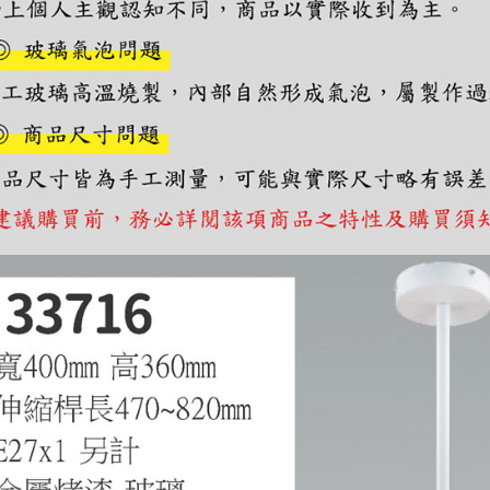
https://aft
３．未成
「AFTE
任。
４．使用「
即時審查
結果請求
５．嚴禁
形，恩沛
動。