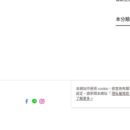
本分類
本網站中使用 cookie，欲查詢有關
設定，請參閱本網站「
隱私權條款
使用 cookie。
了解更多 >