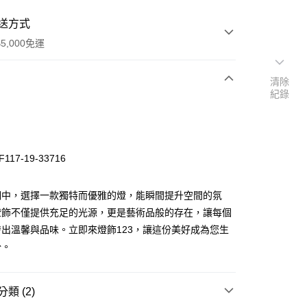
送方式
5,000免運
清除
紀錄
次付款
117-19-33716
明中，選擇一款獨特而優雅的燈，能瞬間提升空間的氛
燈飾不僅提供充足的光源，更是藝術品般的存在，讓每個
出溫馨與品味。立即來燈飾123，讓這份美好成為您生
y
分。
享後付
類 (2)