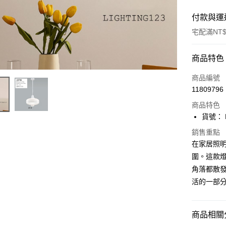
付款與運
宅配滿NT$
付款方式
商品特色
信用卡一
商品編號
11809796
LINE Pay
商品特色
Apple Pay
貨號： F
街口支付
銷售重點
在家居照
悠遊付
圍。這款
角落都散發
Google Pa
活的一部
全盈+PAY
AFTEE先
商品相關分
相關說明