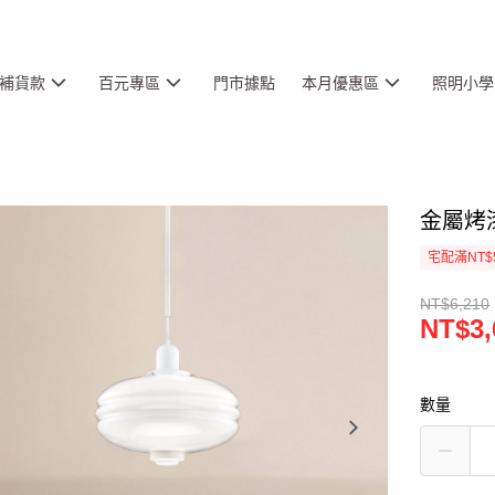
補貨款
百元專區
門市據點
本月優惠區
照明小學
金屬烤漆
宅配滿NT$
NT$6,210
NT$3,
數量