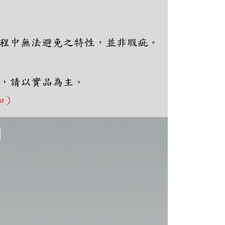
ee.tw/terms/#terms3
年的使用者請事先徵得法定代理人或監護人之同意方可使用
E先享後付」，若未經同意申辦者引起之損失，本公司不負相關責
AFTEE先享後付」時，將依據個別帳號之用戶狀況，依本公司
核予不同之上限額度；若仍有額度不足之情形，本公司將視審查
用戶進行身份認證。
一人註冊多個帳號或使用他人資訊註冊。若發現惡意使用之情
科技股份有限公司將有權停止該用戶之使用額度並採取法律行