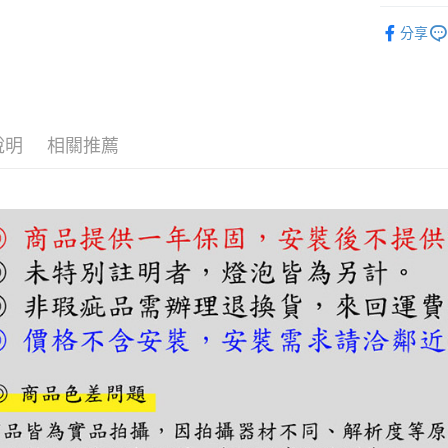
【關於「A
單吊燈｜
ATM付款
AFTEE
分享
便利好安
單吊燈｜
１．簡單
２．便利
運送方式
３．安心
宅配
【「AFT
說明
相關推薦
每筆NT$1
１．於結帳
付」結帳
２．訂單
３．收到繳
／ATM／
※ 請注意
絡購買商品
先享後付
※ 交易是
是否繳費成
付客戶支
【注意事
１．透過由
交易，需
求債權轉
２．關於