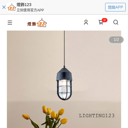
燈飾123
開啟APP
立刻使用官方APP
0
1
/
2