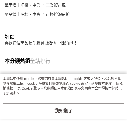
單吊燈｜吧檯、中島
工業復古風
單吊燈｜吧檯、中島
可換燈泡吊燈
評價
喜歡這個商品嗎？購買後給他一個好評吧
本分類熱銷
全站排行
本網站中使用 cookie，欲查詢有關本網站使用 cookie 方式之詳情，及若您不希
熱門標籤
望在電腦上使用 cookie 時應如何變更電腦的 cookie 設定，請參閱本網站「
隱私
權條款
」之 Cookie 聲明。您繼續使用本網站即表示您同意本公司得按本網站使
用條款之 Cookie 聲明使用 cookie。
了解更多 >
我知道了