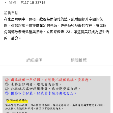
街口支付
貨號： F117-19-33715
悠遊付
銷售重點
在家居照明中，選擇一款獨特而優雅的燈，能瞬間提升空間的氛
Google Pay
圍。這款燈飾不僅提供充足的光源，更是藝術品般的存在，讓每個
全盈+PAY
角落都散發出溫馨與品味。立即來燈飾123，讓這份美好成為您生活
的一部分。
AFTEE先享後付
相關說明
【關於「AFTEE先享後付」】
ATM付款
AFTEE先享後付是「在收到商品之後才付款」的支付方式。 讓您購物簡單
便利好安心！
詳細說明
相關推薦
１．簡單：不需註冊會員、不需綁卡、不需儲值。
運送方式
２．便利：只要手機號碼，簡訊認證，即可結帳。
３．安心：先確認商品／服務後，再付款。
宅配
每筆NT$180，滿NT$5,000(含以上)免運費
【「AFTEE先享後付」結帳流程】
１．於結帳方式選擇「AFTEE先享後付」後，將跳轉至「AFTEE先享後付」
結帳頁面，進行簡訊認證並確認金額後，即可完成結帳。
２．訂單成立數日內，您將收到繳費通知簡訊。
３．收到繳費通知簡訊後14天內，點擊此簡訊中的連結，可透過四大超商／
ATM／網路銀行／等多元方式進行付款，方視為交易完成。
※ 請注意：結帳手續完成當下不需立刻繳費，但若您需要取消訂單，請聯絡