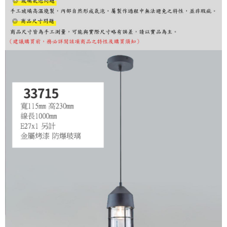
購買商品的店家。未經商家同意取消之訂單仍視為有效，需透過AFTEE先享
後付繳納相關費用。
※ 交易是否成功請以「AFTEE先享後付 」之結帳頁面顯示為準，若有關於
是否繳費成功／繳費後需取消欲退款等相關疑問，請聯繫「AFTEE先享後付
客戶支援中心」
https://netprotections.freshdesk.com/support/home
【注意事項】
１．透過由恩沛科技股份有限公司提供之「AFTEE先享後付」服務完成之交
易，需依本服務之必要範圍內提供個人資料，並將交易相關給付款項請求債
權轉讓予恩沛科技股份有限公司。
２．關於個人資料處理事宜，請瀏覽以下網址：
https://aftee.tw/terms/#terms3
３．未成年的使用者請事先徵得法定代理人或監護人之同意方可使用
「AFTEE先享後付」，若未經同意申辦者引起之損失，本公司不負相關責
任。
４．使用「AFTEE先享後付」時，將依據個別帳號之用戶狀況，依本公司即
時審查核予不同之上限額度；若仍有額度不足之情形，本公司將視審查結果
請求用戶進行身份認證。
５．嚴禁一人註冊多個帳號或使用他人資訊註冊。若發現惡意使用之情形，
恩沛科技股份有限公司將有權停止該用戶之使用額度並採取法律行動。