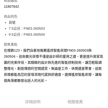
商品編號
LINE Pay
11807842
Apple Pay
商品特色
街口支付
貨號
7.5公分：FN03-260503
悠遊付
9.5公分：FN03-260504
Google Pay
銷售重點
全盈+PAY
在燈飾123，我們自豪地推薦遙控智能崁燈FN03-260503與
260504，這些散光崁燈不僅是設計師的愛用之選，更是提升居家氛
AFTEE先享後付
圍的完美伴侶。其精緻的設計與先進的智能控制技術，讓您輕鬆調
相關說明
整燈光，創造理想的空間感受。無論是工作、休閒還是聚會，這款
【關於「AFTEE先享後付」】
ATM付款
AFTEE先享後付是「在收到商品之後才付款」的支付方式。 讓您購物簡單
崁燈都能為您的家增添現代感與舒適度。選擇遙控智能崁燈，讓每
便利好安心！
個角落都散發出迷人的光彩。
１．簡單：不需註冊會員、不需綁卡、不需儲值。
運送方式
２．便利：只要手機號碼，簡訊認證，即可結帳。
３．安心：先確認商品／服務後，再付款。
宅配
每筆NT$180，滿NT$5,000(含以上)免運費
【「AFTEE先享後付」結帳流程】
詳細說明
相關推薦
１．於結帳方式選擇「AFTEE先享後付」後，將跳轉至「AFTEE先享後付」
結帳頁面，進行簡訊認證並確認金額後，即可完成結帳。