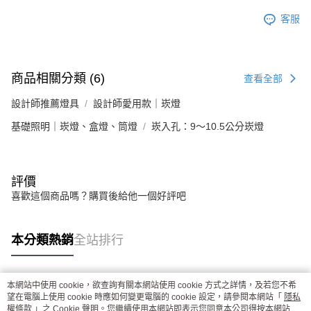
客服
商品相關分類 (6)
查看全部
設計師推薦燈具
設計師愛用款｜崁燈
基礎照明｜崁燈、盒燈、筒燈
崁入孔：9～10.5公分崁燈
評價
喜歡這個商品嗎？購買後給他一個好評吧
本分類熱銷
全站排行
本網站中使用 cookie，欲查詢有關本網站使用 cookie 方式之詳情，及若您不希
熱門標籤
望在電腦上使用 cookie 時應如何變更電腦的 cookie 設定，請參閱本網站「
隱私
權條款
」之 Cookie 聲明。您繼續使用本網站即表示您同意本公司得按本網站使