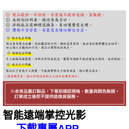
２．訂單成立數日內，您將收到繳費通知簡訊。
３．收到繳費通知簡訊後14天內，點擊此簡訊中的連結，可透過四大超商／
ATM／網路銀行／等多元方式進行付款，方視為交易完成。
※ 請注意：結帳手續完成當下不需立刻繳費，但若您需要取消訂單，請聯絡
購買商品的店家。未經商家同意取消之訂單仍視為有效，需透過AFTEE先享
後付繳納相關費用。
※ 交易是否成功請以「AFTEE先享後付 」之結帳頁面顯示為準，若有關於
是否繳費成功／繳費後需取消欲退款等相關疑問，請聯繫「AFTEE先享後付
客戶支援中心」
https://netprotections.freshdesk.com/support/home
【注意事項】
１．透過由恩沛科技股份有限公司提供之「AFTEE先享後付」服務完成之交
易，需依本服務之必要範圍內提供個人資料，並將交易相關給付款項請求債
權轉讓予恩沛科技股份有限公司。
２．關於個人資料處理事宜，請瀏覽以下網址：
https://aftee.tw/terms/#terms3
３．未成年的使用者請事先徵得法定代理人或監護人之同意方可使用
「AFTEE先享後付」，若未經同意申辦者引起之損失，本公司不負相關責
任。
４．使用「AFTEE先享後付」時，將依據個別帳號之用戶狀況，依本公司即
時審查核予不同之上限額度；若仍有額度不足之情形，本公司將視審查結果
智能遠端掌控光影
請求用戶進行身份認證。
５．嚴禁一人註冊多個帳號或使用他人資訊註冊。若發現惡意使用之情形，
恩沛科技股份有限公司將有權停止該用戶之使用額度並採取法律行動。
→
下載專屬APP