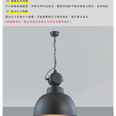
購買商品的店家。未經商家同意取消之訂單仍視為有效，需透過AFTEE先享
後付繳納相關費用。
※ 交易是否成功請以「AFTEE先享後付 」之結帳頁面顯示為準，若有關於
是否繳費成功／繳費後需取消欲退款等相關疑問，請聯繫「AFTEE先享後付
客戶支援中心」
https://netprotections.freshdesk.com/support/home
【注意事項】
１．透過由恩沛科技股份有限公司提供之「AFTEE先享後付」服務完成之交
易，需依本服務之必要範圍內提供個人資料，並將交易相關給付款項請求債
權轉讓予恩沛科技股份有限公司。
２．關於個人資料處理事宜，請瀏覽以下網址：
https://aftee.tw/terms/#terms3
３．未成年的使用者請事先徵得法定代理人或監護人之同意方可使用
「AFTEE先享後付」，若未經同意申辦者引起之損失，本公司不負相關責
任。
４．使用「AFTEE先享後付」時，將依據個別帳號之用戶狀況，依本公司即
時審查核予不同之上限額度；若仍有額度不足之情形，本公司將視審查結果
請求用戶進行身份認證。
５．嚴禁一人註冊多個帳號或使用他人資訊註冊。若發現惡意使用之情形，
恩沛科技股份有限公司將有權停止該用戶之使用額度並採取法律行動。