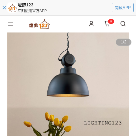
燈飾123
開啟APP
立刻使用官方APP
0
1
/
2