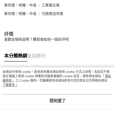
單吊燈｜吧檯、中島
工業復古風
單吊燈｜吧檯、中島
可換燈泡吊燈
評價
喜歡這個商品嗎？購買後給他一個好評吧
本分類熱銷
全站排行
本網站中使用 cookie，欲查詢有關本網站使用 cookie 方式之詳情，及若您不希
熱門標籤
望在電腦上使用 cookie 時應如何變更電腦的 cookie 設定，請參閱本網站「
隱私
權條款
」之 Cookie 聲明。您繼續使用本網站即表示您同意本公司得按本網站使
用條款之 Cookie 聲明使用 cookie。
了解更多 >
我知道了