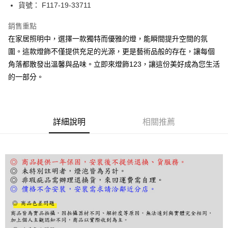
街口支付
貨號： F117-19-33711
悠遊付
銷售重點
在家居照明中，選擇一款獨特而優雅的燈，能瞬間提升空間的氛
Google Pay
圍。這款燈飾不僅提供充足的光源，更是藝術品般的存在，讓每個
全盈+PAY
角落都散發出溫馨與品味。立即來燈飾123，讓這份美好成為您生活
的一部分。
AFTEE先享後付
相關說明
【關於「AFTEE先享後付」】
ATM付款
AFTEE先享後付是「在收到商品之後才付款」的支付方式。 讓您購物簡單
便利好安心！
詳細說明
相關推薦
１．簡單：不需註冊會員、不需綁卡、不需儲值。
運送方式
２．便利：只要手機號碼，簡訊認證，即可結帳。
３．安心：先確認商品／服務後，再付款。
宅配
每筆NT$180，滿NT$5,000(含以上)免運費
【「AFTEE先享後付」結帳流程】
１．於結帳方式選擇「AFTEE先享後付」後，將跳轉至「AFTEE先享後付」
結帳頁面，進行簡訊認證並確認金額後，即可完成結帳。
２．訂單成立數日內，您將收到繳費通知簡訊。
３．收到繳費通知簡訊後14天內，點擊此簡訊中的連結，可透過四大超商／
ATM／網路銀行／等多元方式進行付款，方視為交易完成。
※ 請注意：結帳手續完成當下不需立刻繳費，但若您需要取消訂單，請聯絡