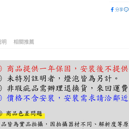
【關於「A
單吊燈｜
ATM付款
AFTEE
分享
便利好安
１．簡單
２．便利
運送方式
３．安心
宅配
【「AFT
說明
相關推薦
每筆NT$1
１．於結帳
付」結帳
２．訂單
３．收到繳
／ATM／
※ 請注意
絡購買商品
先享後付
※ 交易是
是否繳費成
付客戶支
【注意事
１．透過由
交易，需
求債權轉
２．關於