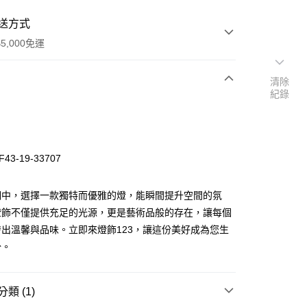
送方式
5,000免運
清除
紀錄
次付款
43-19-33707
明中，選擇一款獨特而優雅的燈，能瞬間提升空間的氛
燈飾不僅提供充足的光源，更是藝術品般的存在，讓每個
出溫馨與品味。立即來燈飾123，讓這份美好成為您生
y
分。
享後付
類 (1)