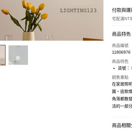
付款與運
宅配滿NT$
付款方式
商品特色
信用卡一
商品編號
11806976
LINE Pay
商品特色
Apple Pay
貨號： F
街口支付
銷售重點
在家居照
悠遊付
圍。這款
角落都散發
Google Pa
活的一部
全盈+PAY
AFTEE先
商品相關分
相關說明