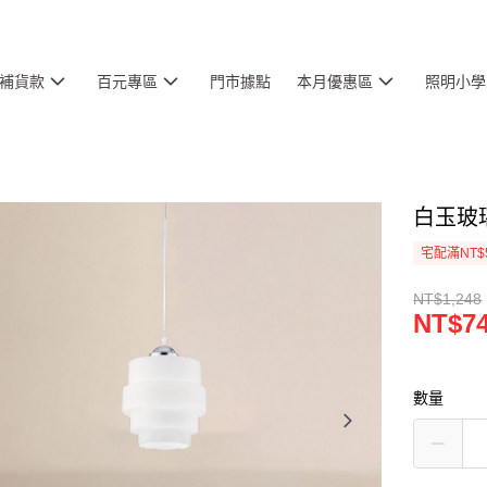
補貨款
百元專區
門市據點
本月優惠區
照明小學
白玉玻璃
宅配滿NT$
NT$1,248
NT$7
數量