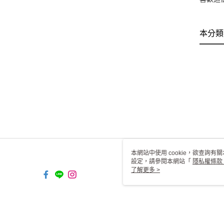
本分類
本網站中使用 cookie，欲查詢有關
設定，請參閱本網站「
隱私權條款
使用 cookie。
了解更多 >