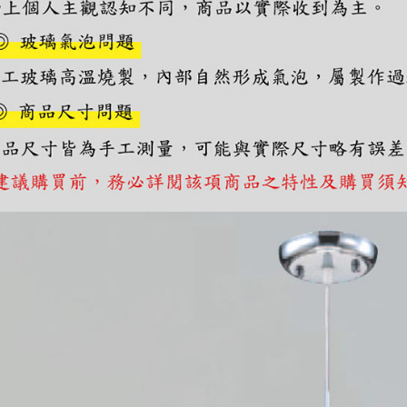
https://aft
３．未成
「AFTE
任。
４．使用「
即時審查
結果請求
５．嚴禁
形，恩沛
動。