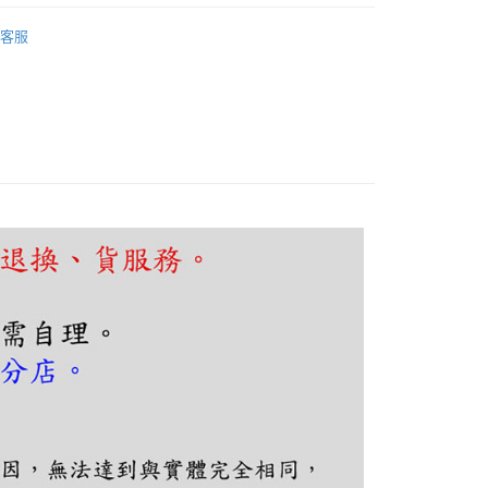
FTEE先享後付」】
吧檯、中島
可換燈泡吊燈
先享後付是「在收到商品之後才付款」的支付方式。 讓您購物簡單
客服
心！
：不需註冊會員、不需綁卡、不需儲值。
：只要手機號碼，簡訊認證，即可結帳。
：先確認商品／服務後，再付款。
EE先享後付」結帳流程】
80，滿NT$5,000(含以上)免運費
方式選擇「AFTEE先享後付」後，將跳轉至「AFTEE先享後
頁面，進行簡訊認證並確認金額後，即可完成結帳。
成立數日內，您將收到繳費通知簡訊。
費通知簡訊後14天內，點擊此簡訊中的連結，可透過四大超商
網路銀行／等多元方式進行付款，方視為交易完成。
：結帳手續完成當下不需立刻繳費，但若您需要取消訂單，請聯
的店家。未經商家同意取消之訂單仍視為有效，需透過AFTEE
繳納相關費用。
否成功請以「AFTEE先享後付 」之結帳頁面顯示為準，若有關於
功／繳費後需取消欲退款等相關疑問，請聯繫「AFTEE先享後
援中心」
https://netprotections.freshdesk.com/support/home
項】
恩沛科技股份有限公司提供之「AFTEE先享後付」服務完成之
依本服務之必要範圍內提供個人資料，並將交易相關給付款項請
讓予恩沛科技股份有限公司。
個人資料處理事宜，請瀏覽以下網址：