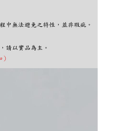
ee.tw/terms/#terms3
年的使用者請事先徵得法定代理人或監護人之同意方可使用
E先享後付」，若未經同意申辦者引起之損失，本公司不負相關責
AFTEE先享後付」時，將依據個別帳號之用戶狀況，依本公司
核予不同之上限額度；若仍有額度不足之情形，本公司將視審查
用戶進行身份認證。
一人註冊多個帳號或使用他人資訊註冊。若發現惡意使用之情
科技股份有限公司將有權停止該用戶之使用額度並採取法律行