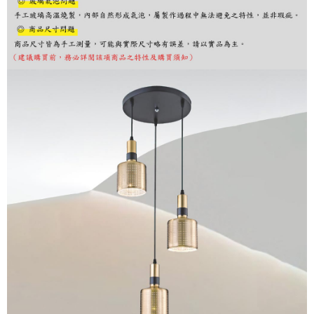
購買商品的店家。未經商家同意取消之訂單仍視為有效，需透過AFTEE先享
後付繳納相關費用。
※ 交易是否成功請以「AFTEE先享後付 」之結帳頁面顯示為準，若有關於
是否繳費成功／繳費後需取消欲退款等相關疑問，請聯繫「AFTEE先享後付
客戶支援中心」
https://netprotections.freshdesk.com/support/home
【注意事項】
１．透過由恩沛科技股份有限公司提供之「AFTEE先享後付」服務完成之交
易，需依本服務之必要範圍內提供個人資料，並將交易相關給付款項請求債
權轉讓予恩沛科技股份有限公司。
２．關於個人資料處理事宜，請瀏覽以下網址：
https://aftee.tw/terms/#terms3
３．未成年的使用者請事先徵得法定代理人或監護人之同意方可使用
「AFTEE先享後付」，若未經同意申辦者引起之損失，本公司不負相關責
任。
４．使用「AFTEE先享後付」時，將依據個別帳號之用戶狀況，依本公司即
時審查核予不同之上限額度；若仍有額度不足之情形，本公司將視審查結果
請求用戶進行身份認證。
５．嚴禁一人註冊多個帳號或使用他人資訊註冊。若發現惡意使用之情形，
恩沛科技股份有限公司將有權停止該用戶之使用額度並採取法律行動。