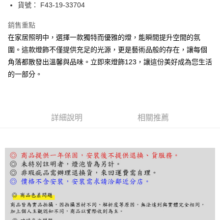
街口支付
貨號： F43-19-33704
悠遊付
銷售重點
在家居照明中，選擇一款獨特而優雅的燈，能瞬間提升空間的氛
Google Pay
圍。這款燈飾不僅提供充足的光源，更是藝術品般的存在，讓每個
全盈+PAY
角落都散發出溫馨與品味。立即來燈飾123，讓這份美好成為您生活
的一部分。
AFTEE先享後付
相關說明
【關於「AFTEE先享後付」】
ATM付款
AFTEE先享後付是「在收到商品之後才付款」的支付方式。 讓您購物簡單
便利好安心！
詳細說明
相關推薦
１．簡單：不需註冊會員、不需綁卡、不需儲值。
運送方式
２．便利：只要手機號碼，簡訊認證，即可結帳。
３．安心：先確認商品／服務後，再付款。
宅配
每筆NT$180，滿NT$5,000(含以上)免運費
【「AFTEE先享後付」結帳流程】
１．於結帳方式選擇「AFTEE先享後付」後，將跳轉至「AFTEE先享後付」
結帳頁面，進行簡訊認證並確認金額後，即可完成結帳。
２．訂單成立數日內，您將收到繳費通知簡訊。
３．收到繳費通知簡訊後14天內，點擊此簡訊中的連結，可透過四大超商／
ATM／網路銀行／等多元方式進行付款，方視為交易完成。
※ 請注意：結帳手續完成當下不需立刻繳費，但若您需要取消訂單，請聯絡