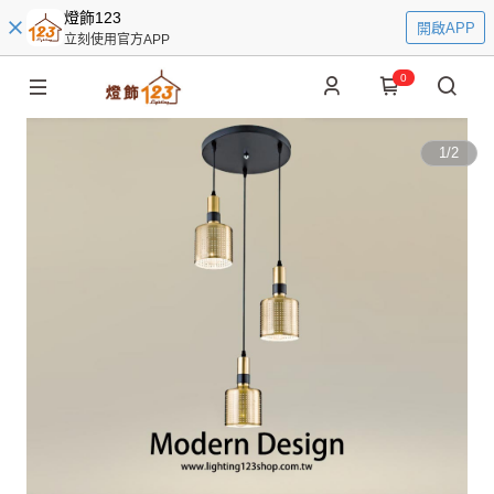
燈飾123
開啟APP
立刻使用官方APP
0
1
/
2