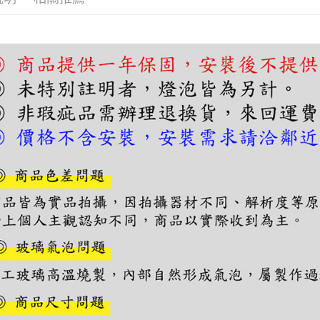
３．收到繳
／ATM／
※ 請注意
絡購買商品
先享後付
※ 交易是
是否繳費成
付客戶支
【注意事
１．透過由
交易，需
求債權轉
２．關於
https://aft
３．未成
「AFTE
任。
４．使用「
即時審查
結果請求
５．嚴禁
形，恩沛
動。