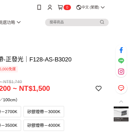
0
中文 (繁體)
3挑選功略
-正發光｜F128-AS-B3020
5,000免運
~ NT$1,740
200 ~ NT$1,500
100cm）
－2700K
矽膠燈帶－3000K
－3500K
矽膠燈帶－4000K