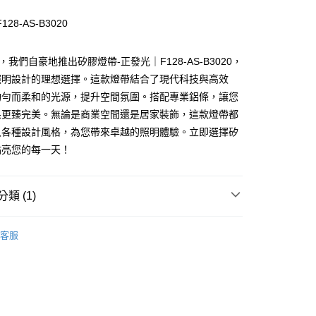
28-AS-B3020
，我們自豪地推出矽膠燈帶-正發光｜F128-AS-B3020，
照明設計的理想選擇。這款燈帶結合了現代科技與高效
均勻而柔和的光源，提升空間氛圍。搭配專業鋁條，讓您
y
果更臻完美。無論是商業空間還是居家裝飾，這款燈帶都
入各種設計風格，為您帶來卓越的照明體驗。立即選擇矽
享後付
點亮您的每一天！
FTEE先享後付」】
先享後付是「在收到商品之後才付款」的支付方式。 讓您購物簡單
類 (1)
心！
：不需註冊會員、不需綁卡、不需儲值。
燈｜軟條燈、硅膠條
一體式硅膠燈
：只要手機號碼，簡訊認證，即可結帳。
客服
：先確認商品／服務後，再付款。
EE先享後付」結帳流程】
80，滿NT$5,000(含以上)免運費
方式選擇「AFTEE先享後付」後，將跳轉至「AFTEE先享後
頁面，進行簡訊認證並確認金額後，即可完成結帳。
成立數日內，您將收到繳費通知簡訊。