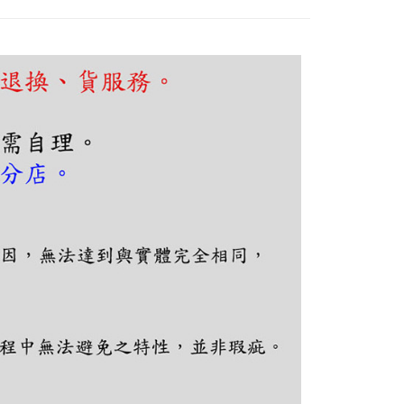
費通知簡訊後14天內，點擊此簡訊中的連結，可透過四大超商
網路銀行／等多元方式進行付款，方視為交易完成。
：結帳手續完成當下不需立刻繳費，但若您需要取消訂單，請聯
的店家。未經商家同意取消之訂單仍視為有效，需透過AFTEE
繳納相關費用。
否成功請以「AFTEE先享後付 」之結帳頁面顯示為準，若有關於
功／繳費後需取消欲退款等相關疑問，請聯繫「AFTEE先享後
援中心」
https://netprotections.freshdesk.com/support/home
項】
恩沛科技股份有限公司提供之「AFTEE先享後付」服務完成之
依本服務之必要範圍內提供個人資料，並將交易相關給付款項請
讓予恩沛科技股份有限公司。
個人資料處理事宜，請瀏覽以下網址：
ee.tw/terms/#terms3
年的使用者請事先徵得法定代理人或監護人之同意方可使用
E先享後付」，若未經同意申辦者引起之損失，本公司不負相關責
AFTEE先享後付」時，將依據個別帳號之用戶狀況，依本公司
核予不同之上限額度；若仍有額度不足之情形，本公司將視審查
用戶進行身份認證。
一人註冊多個帳號或使用他人資訊註冊。若發現惡意使用之情
科技股份有限公司將有權停止該用戶之使用額度並採取法律行