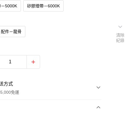
－5000K
矽膠燈帶－6000K
配件－龍骨
清除
紀錄
送方式
5,000免運
次付款