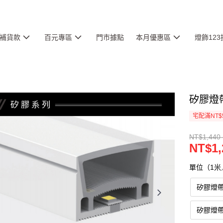
補貨款
百元專區
門市據點
本月優惠區
燈飾12
矽膠燈帶
宅配滿NT$
NT$1,440 
NT$1,
單位（1米／
矽膠燈帶
矽膠燈帶