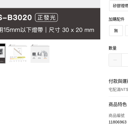
矽膠燈帶
加購配件
無
數量
付款與運
宅配滿NT$
付款方式
商品特色
信用卡一
商品編號
11806963
LINE Pay