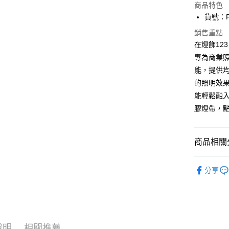
商品特色
Apple Pay
貨號：F1
街口支付
銷售重點
在燈飾123
悠遊付
專為商業
能，提供
Google Pa
的照明效
全盈+PAY
能輕鬆融
AFTEE先
膠燈帶，
相關說明
【關於「A
ATM付款
AFTEE
商品相關分
便利好安
１．簡單
LED鋁條
２．便利
分享
運送方式
３．安心
宅配
【「AFT
每筆NT$1
１．於結帳
付」結帳
２．訂單
說明
相關推薦