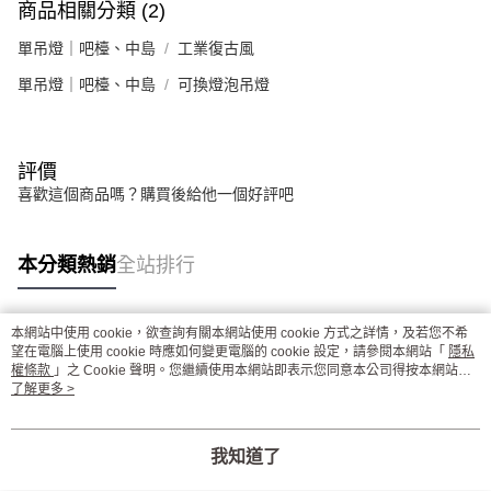
商品相關分類 (2)
單吊燈｜吧檯、中島
工業復古風
單吊燈｜吧檯、中島
可換燈泡吊燈
評價
喜歡這個商品嗎？購買後給他一個好評吧
本分類熱銷
全站排行
本網站中使用 cookie，欲查詢有關本網站使用 cookie 方式之詳情，及若您不希
熱門標籤
望在電腦上使用 cookie 時應如何變更電腦的 cookie 設定，請參閱本網站「
隱私
權條款
」之 Cookie 聲明。您繼續使用本網站即表示您同意本公司得按本網站使
用條款之 Cookie 聲明使用 cookie。
了解更多 >
我知道了