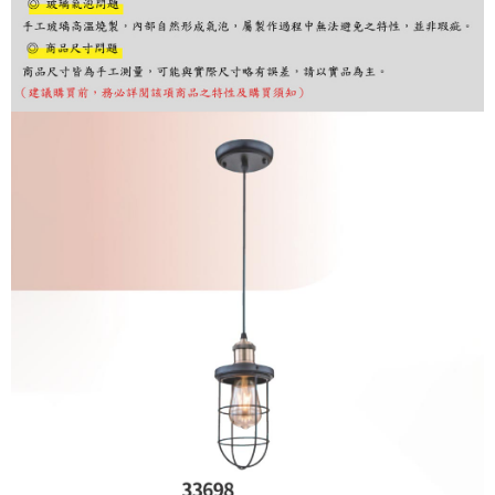
購買商品的店家。未經商家同意取消之訂單仍視為有效，需透過AFTEE先享
後付繳納相關費用。
※ 交易是否成功請以「AFTEE先享後付 」之結帳頁面顯示為準，若有關於
是否繳費成功／繳費後需取消欲退款等相關疑問，請聯繫「AFTEE先享後付
客戶支援中心」
https://netprotections.freshdesk.com/support/home
【注意事項】
１．透過由恩沛科技股份有限公司提供之「AFTEE先享後付」服務完成之交
易，需依本服務之必要範圍內提供個人資料，並將交易相關給付款項請求債
權轉讓予恩沛科技股份有限公司。
２．關於個人資料處理事宜，請瀏覽以下網址：
https://aftee.tw/terms/#terms3
３．未成年的使用者請事先徵得法定代理人或監護人之同意方可使用
「AFTEE先享後付」，若未經同意申辦者引起之損失，本公司不負相關責
任。
４．使用「AFTEE先享後付」時，將依據個別帳號之用戶狀況，依本公司即
時審查核予不同之上限額度；若仍有額度不足之情形，本公司將視審查結果
請求用戶進行身份認證。
５．嚴禁一人註冊多個帳號或使用他人資訊註冊。若發現惡意使用之情形，
恩沛科技股份有限公司將有權停止該用戶之使用額度並採取法律行動。