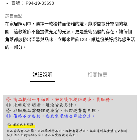
街口支付
貨號： F94-19-33698
悠遊付
銷售重點
在家居照明中，選擇一款獨特而優雅的燈，能瞬間提升空間的氛
Google Pay
圍。這款燈飾不僅提供充足的光源，更是藝術品般的存在，讓每個
全盈+PAY
角落都散發出溫馨與品味。立即來燈飾123，讓這份美好成為您生活
的一部分。
AFTEE先享後付
相關說明
【關於「AFTEE先享後付」】
ATM付款
AFTEE先享後付是「在收到商品之後才付款」的支付方式。 讓您購物簡單
便利好安心！
詳細說明
相關推薦
１．簡單：不需註冊會員、不需綁卡、不需儲值。
運送方式
２．便利：只要手機號碼，簡訊認證，即可結帳。
３．安心：先確認商品／服務後，再付款。
宅配
每筆NT$180，滿NT$5,000(含以上)免運費
【「AFTEE先享後付」結帳流程】
１．於結帳方式選擇「AFTEE先享後付」後，將跳轉至「AFTEE先享後付」
結帳頁面，進行簡訊認證並確認金額後，即可完成結帳。
２．訂單成立數日內，您將收到繳費通知簡訊。
３．收到繳費通知簡訊後14天內，點擊此簡訊中的連結，可透過四大超商／
ATM／網路銀行／等多元方式進行付款，方視為交易完成。
※ 請注意：結帳手續完成當下不需立刻繳費，但若您需要取消訂單，請聯絡