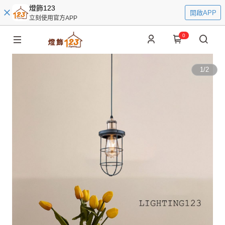
燈飾123
開啟APP
立刻使用官方APP
0
1
/
2