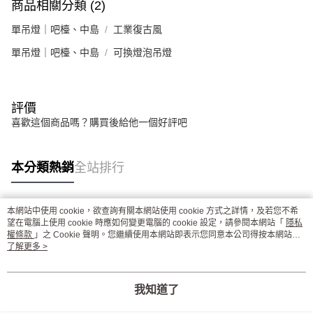
商品相關分類 (2)
單吊燈｜吧檯、中島
工業復古風
單吊燈｜吧檯、中島
可換燈泡吊燈
評價
喜歡這個商品嗎？購買後給他一個好評吧
本分類熱銷
全站排行
本網站中使用 cookie，欲查詢有關本網站使用 cookie 方式之詳情，及若您不希
熱門標籤
望在電腦上使用 cookie 時應如何變更電腦的 cookie 設定，請參閱本網站「
隱私
權條款
」之 Cookie 聲明。您繼續使用本網站即表示您同意本公司得按本網站使
用條款之 Cookie 聲明使用 cookie。
了解更多 >
我知道了