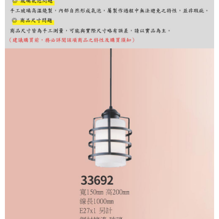
購買商品的店家。未經商家同意取消之訂單仍視為有效，需透過AFTEE先享
後付繳納相關費用。
※ 交易是否成功請以「AFTEE先享後付 」之結帳頁面顯示為準，若有關於
是否繳費成功／繳費後需取消欲退款等相關疑問，請聯繫「AFTEE先享後付
客戶支援中心」
https://netprotections.freshdesk.com/support/home
【注意事項】
１．透過由恩沛科技股份有限公司提供之「AFTEE先享後付」服務完成之交
易，需依本服務之必要範圍內提供個人資料，並將交易相關給付款項請求債
權轉讓予恩沛科技股份有限公司。
２．關於個人資料處理事宜，請瀏覽以下網址：
https://aftee.tw/terms/#terms3
３．未成年的使用者請事先徵得法定代理人或監護人之同意方可使用
「AFTEE先享後付」，若未經同意申辦者引起之損失，本公司不負相關責
任。
４．使用「AFTEE先享後付」時，將依據個別帳號之用戶狀況，依本公司即
時審查核予不同之上限額度；若仍有額度不足之情形，本公司將視審查結果
請求用戶進行身份認證。
５．嚴禁一人註冊多個帳號或使用他人資訊註冊。若發現惡意使用之情形，
恩沛科技股份有限公司將有權停止該用戶之使用額度並採取法律行動。