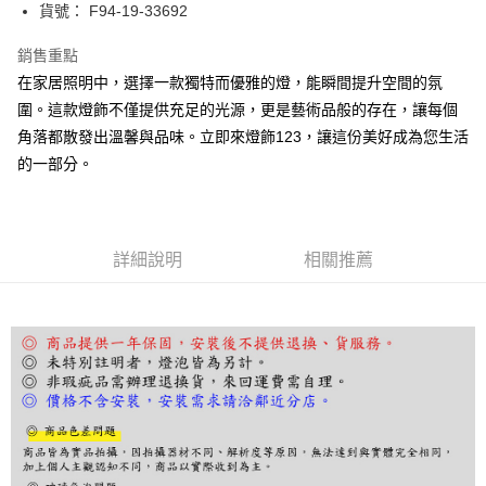
街口支付
貨號： F94-19-33692
悠遊付
銷售重點
在家居照明中，選擇一款獨特而優雅的燈，能瞬間提升空間的氛
Google Pay
圍。這款燈飾不僅提供充足的光源，更是藝術品般的存在，讓每個
全盈+PAY
角落都散發出溫馨與品味。立即來燈飾123，讓這份美好成為您生活
的一部分。
AFTEE先享後付
相關說明
【關於「AFTEE先享後付」】
ATM付款
AFTEE先享後付是「在收到商品之後才付款」的支付方式。 讓您購物簡單
便利好安心！
詳細說明
相關推薦
１．簡單：不需註冊會員、不需綁卡、不需儲值。
運送方式
２．便利：只要手機號碼，簡訊認證，即可結帳。
３．安心：先確認商品／服務後，再付款。
宅配
每筆NT$180，滿NT$5,000(含以上)免運費
【「AFTEE先享後付」結帳流程】
１．於結帳方式選擇「AFTEE先享後付」後，將跳轉至「AFTEE先享後付」
結帳頁面，進行簡訊認證並確認金額後，即可完成結帳。
２．訂單成立數日內，您將收到繳費通知簡訊。
３．收到繳費通知簡訊後14天內，點擊此簡訊中的連結，可透過四大超商／
ATM／網路銀行／等多元方式進行付款，方視為交易完成。
※ 請注意：結帳手續完成當下不需立刻繳費，但若您需要取消訂單，請聯絡