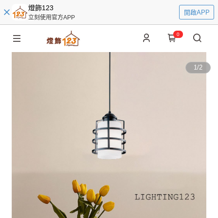
燈飾123
開啟APP
立刻使用官方APP
0
1
/
2