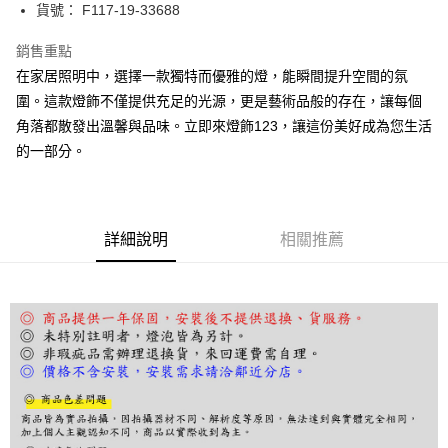
街口支付
貨號： F117-19-33688
悠遊付
銷售重點
在家居照明中，選擇一款獨特而優雅的燈，能瞬間提升空間的氛
Google Pay
圍。這款燈飾不僅提供充足的光源，更是藝術品般的存在，讓每個
全盈+PAY
角落都散發出溫馨與品味。立即來燈飾123，讓這份美好成為您生活
的一部分。
AFTEE先享後付
相關說明
【關於「AFTEE先享後付」】
ATM付款
AFTEE先享後付是「在收到商品之後才付款」的支付方式。 讓您購物簡單
便利好安心！
詳細說明
相關推薦
１．簡單：不需註冊會員、不需綁卡、不需儲值。
運送方式
２．便利：只要手機號碼，簡訊認證，即可結帳。
３．安心：先確認商品／服務後，再付款。
宅配
每筆NT$180，滿NT$5,000(含以上)免運費
【「AFTEE先享後付」結帳流程】
１．於結帳方式選擇「AFTEE先享後付」後，將跳轉至「AFTEE先享後付」
結帳頁面，進行簡訊認證並確認金額後，即可完成結帳。
２．訂單成立數日內，您將收到繳費通知簡訊。
３．收到繳費通知簡訊後14天內，點擊此簡訊中的連結，可透過四大超商／
ATM／網路銀行／等多元方式進行付款，方視為交易完成。
※ 請注意：結帳手續完成當下不需立刻繳費，但若您需要取消訂單，請聯絡