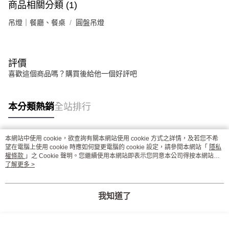
商品相關分類 (1)
吊燈｜餐廳、餐桌
圓盤吊燈
評價
喜歡這個商品嗎？購買後給他一個好評吧
本分類熱銷
全站排行
本網站中使用 cookie，欲查詢有關本網站使用 cookie 方式之詳情，及若您不希
熱門標籤
望在電腦上使用 cookie 時應如何變更電腦的 cookie 設定，請參閱本網站「
隱私
權條款
」之 Cookie 聲明。您繼續使用本網站即表示您同意本公司得按本網站使
用條款之 Cookie 聲明使用 cookie。
了解更多 >
我知道了