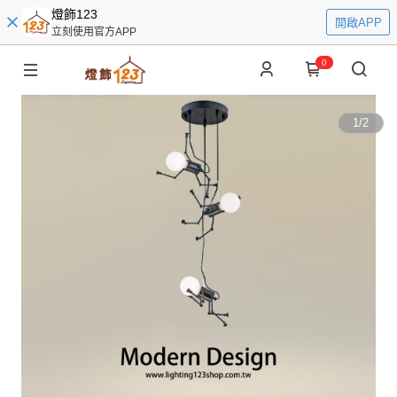
燈飾123
開啟APP
立刻使用官方APP
0
1
/
2