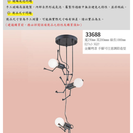
購買商品的店家。未經商家同意取消之訂單仍視為有效，需透過AFTEE先享
後付繳納相關費用。
※ 交易是否成功請以「AFTEE先享後付 」之結帳頁面顯示為準，若有關於
是否繳費成功／繳費後需取消欲退款等相關疑問，請聯繫「AFTEE先享後付
客戶支援中心」
https://netprotections.freshdesk.com/support/home
【注意事項】
１．透過由恩沛科技股份有限公司提供之「AFTEE先享後付」服務完成之交
易，需依本服務之必要範圍內提供個人資料，並將交易相關給付款項請求債
權轉讓予恩沛科技股份有限公司。
２．關於個人資料處理事宜，請瀏覽以下網址：
https://aftee.tw/terms/#terms3
３．未成年的使用者請事先徵得法定代理人或監護人之同意方可使用
「AFTEE先享後付」，若未經同意申辦者引起之損失，本公司不負相關責
任。
４．使用「AFTEE先享後付」時，將依據個別帳號之用戶狀況，依本公司即
時審查核予不同之上限額度；若仍有額度不足之情形，本公司將視審查結果
請求用戶進行身份認證。
５．嚴禁一人註冊多個帳號或使用他人資訊註冊。若發現惡意使用之情形，
恩沛科技股份有限公司將有權停止該用戶之使用額度並採取法律行動。