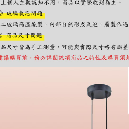
https://aft
３．未成
「AFTE
任。
４．使用「
即時審查
結果請求
５．嚴禁
形，恩沛
動。