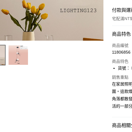
付款與運
宅配滿NT$
付款方式
商品特色
信用卡一
商品編號
11806856
LINE Pay
商品特色
Apple Pay
貨號： F
街口支付
銷售重點
在家居照
悠遊付
圍。這款
角落都散發
Google Pa
活的一部
全盈+PAY
AFTEE先
商品相關分
相關說明