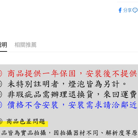
【關於「A
單吊燈｜
ATM付款
AFTEE
分享
便利好安
單吊燈｜
１．簡單
２．便利
運送方式
３．安心
宅配
【「AFT
說明
相關推薦
每筆NT$1
１．於結帳
付」結帳
２．訂單
３．收到繳
／ATM／
※ 請注意
絡購買商品
先享後付
※ 交易是
是否繳費成
付客戶支
【注意事
１．透過由
交易，需
求債權轉
２．關於