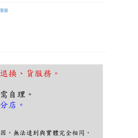
FTEE先享後付」】
吧檯、中島
工業復古風
先享後付是「在收到商品之後才付款」的支付方式。 讓您購物簡單
客服
心！
吧檯、中島
可換燈泡吊燈
：不需註冊會員、不需綁卡、不需儲值。
：只要手機號碼，簡訊認證，即可結帳。
：先確認商品／服務後，再付款。
EE先享後付」結帳流程】
80，滿NT$5,000(含以上)免運費
方式選擇「AFTEE先享後付」後，將跳轉至「AFTEE先享後
頁面，進行簡訊認證並確認金額後，即可完成結帳。
成立數日內，您將收到繳費通知簡訊。
費通知簡訊後14天內，點擊此簡訊中的連結，可透過四大超商
網路銀行／等多元方式進行付款，方視為交易完成。
：結帳手續完成當下不需立刻繳費，但若您需要取消訂單，請聯
的店家。未經商家同意取消之訂單仍視為有效，需透過AFTEE
繳納相關費用。
否成功請以「AFTEE先享後付 」之結帳頁面顯示為準，若有關於
功／繳費後需取消欲退款等相關疑問，請聯繫「AFTEE先享後
援中心」
https://netprotections.freshdesk.com/support/home
項】
恩沛科技股份有限公司提供之「AFTEE先享後付」服務完成之
依本服務之必要範圍內提供個人資料，並將交易相關給付款項請
讓予恩沛科技股份有限公司。
個人資料處理事宜，請瀏覽以下網址：