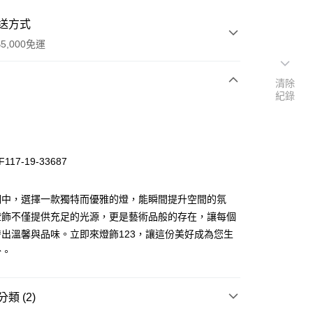
送方式
5,000免運
清除
紀錄
次付款
117-19-33687
明中，選擇一款獨特而優雅的燈，能瞬間提升空間的氛
燈飾不僅提供充足的光源，更是藝術品般的存在，讓每個
出溫馨與品味。立即來燈飾123，讓這份美好成為您生
y
分。
享後付
類 (2)