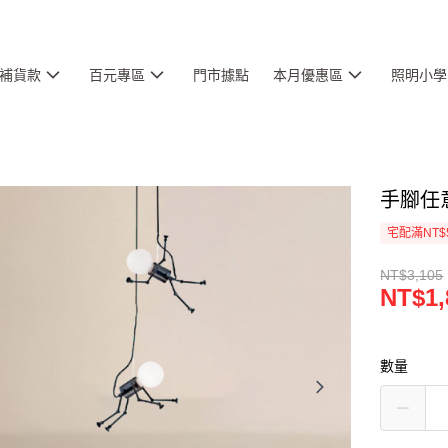
補貨款
百元專區
門市據點
本月優惠區
照明小學
手腳任意
宅配滿NT$
NT$3,105
NT$1,
數量