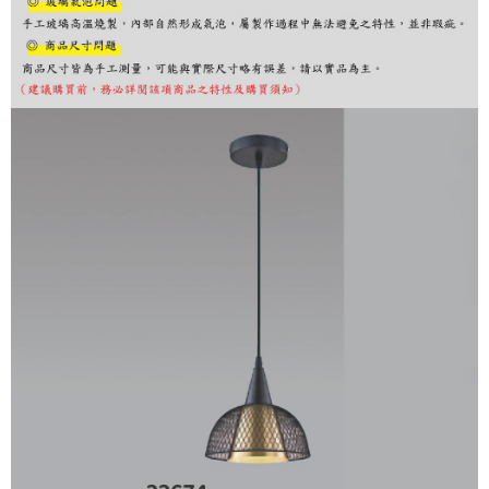
購買商品的店家。未經商家同意取消之訂單仍視為有效，需透過AFTEE先享
後付繳納相關費用。
※ 交易是否成功請以「AFTEE先享後付 」之結帳頁面顯示為準，若有關於
是否繳費成功／繳費後需取消欲退款等相關疑問，請聯繫「AFTEE先享後付
客戶支援中心」
https://netprotections.freshdesk.com/support/home
【注意事項】
１．透過由恩沛科技股份有限公司提供之「AFTEE先享後付」服務完成之交
易，需依本服務之必要範圍內提供個人資料，並將交易相關給付款項請求債
權轉讓予恩沛科技股份有限公司。
２．關於個人資料處理事宜，請瀏覽以下網址：
https://aftee.tw/terms/#terms3
３．未成年的使用者請事先徵得法定代理人或監護人之同意方可使用
「AFTEE先享後付」，若未經同意申辦者引起之損失，本公司不負相關責
任。
４．使用「AFTEE先享後付」時，將依據個別帳號之用戶狀況，依本公司即
時審查核予不同之上限額度；若仍有額度不足之情形，本公司將視審查結果
請求用戶進行身份認證。
５．嚴禁一人註冊多個帳號或使用他人資訊註冊。若發現惡意使用之情形，
恩沛科技股份有限公司將有權停止該用戶之使用額度並採取法律行動。