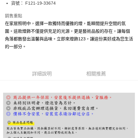
街口支付
貨號： F121-19-33674
悠遊付
銷售重點
在家居照明中，選擇一款獨特而優雅的燈，能瞬間提升空間的氛
Google Pay
圍。這款燈飾不僅提供充足的光源，更是藝術品般的存在，讓每個
全盈+PAY
角落都散發出溫馨與品味。立即來燈飾123，讓這份美好成為您生活
的一部分。
AFTEE先享後付
相關說明
【關於「AFTEE先享後付」】
ATM付款
AFTEE先享後付是「在收到商品之後才付款」的支付方式。 讓您購物簡單
便利好安心！
詳細說明
相關推薦
１．簡單：不需註冊會員、不需綁卡、不需儲值。
運送方式
２．便利：只要手機號碼，簡訊認證，即可結帳。
３．安心：先確認商品／服務後，再付款。
宅配
每筆NT$180，滿NT$5,000(含以上)免運費
【「AFTEE先享後付」結帳流程】
１．於結帳方式選擇「AFTEE先享後付」後，將跳轉至「AFTEE先享後付」
結帳頁面，進行簡訊認證並確認金額後，即可完成結帳。
２．訂單成立數日內，您將收到繳費通知簡訊。
３．收到繳費通知簡訊後14天內，點擊此簡訊中的連結，可透過四大超商／
ATM／網路銀行／等多元方式進行付款，方視為交易完成。
※ 請注意：結帳手續完成當下不需立刻繳費，但若您需要取消訂單，請聯絡