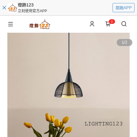
燈飾123
開啟APP
立刻使用官方APP
0
1
/
2