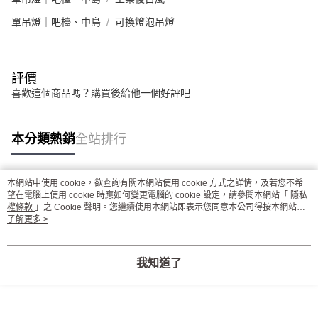
單吊燈｜吧檯、中島
可換燈泡吊燈
評價
喜歡這個商品嗎？購買後給他一個好評吧
本分類熱銷
全站排行
本網站中使用 cookie，欲查詢有關本網站使用 cookie 方式之詳情，及若您不希
熱門標籤
望在電腦上使用 cookie 時應如何變更電腦的 cookie 設定，請參閱本網站「
隱私
權條款
」之 Cookie 聲明。您繼續使用本網站即表示您同意本公司得按本網站使
用條款之 Cookie 聲明使用 cookie。
了解更多 >
我知道了