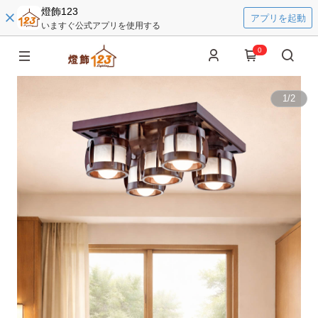
燈飾123
アプリを起動
いますぐ公式アプリを使用する
0
1
/
2