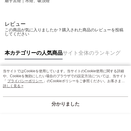
廟宇宮燈｜吊燈、吸頂燈
レビュー
この商品が気に入りましたか？購入された商品のレビューを投稿
してください
本カテゴリーの人気商品
サイト全体のランキング
当サイトではCookieを使用しています。当サイトのCookie使用に関する詳細
人気タグ
や、Cookieを無効にしたい場合のブラウザでの設定方法については、当サイト
「
プライバシーポリシー
」のCookieポリシーをご参照ください。お客さま
が、当サイトを引き続き使用される場合、当社がサイト利用規約のCookieポリ
詳しく見る >
シーに基づいてCookieを使用することに同意したものとみなします。
分かりました