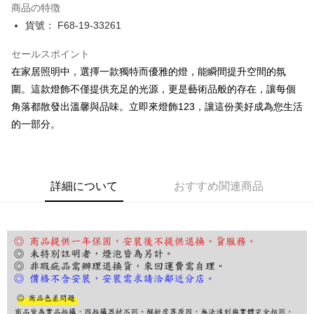
商品の特徴
JKOPAY
貨號： F68-19-33261
Easy Wallet
セールスポイント
在家居照明中，選擇一款獨特而優雅的燈，能瞬間提升空間的氛
Google Pay
圍。這款燈飾不僅提供充足的光源，更是藝術品般的存在，讓每個
Plus Pay
角落都散發出溫馨與品味。立即來燈飾123，讓這份美好成為您生活
AFTEE代金後払い
的一部分。
説明
一、 AFTEE代金後払いについて
ATM払い
1.お支払い方法でAFTEE代金後払いを選択すると、携帯電話認証ウィンド
ウが表示されます。
詳細について
おすすめ関連商品
2.SMSで認証してお支払い手続を進めてください。
配送方法
3.注文するときのお支払いは不要です。商品はご指定の住所に配送されま
す。
宅配
4.ご注文が完了すると、携帯に支払い通知のSMSが届きます。アプリ会員
配送毎にNT$180、NT$5,000以上で送料無料
の場合は、AFTEE アプリプッシュ通知が届きます。
5.商品受け取り時のお支払いは不要です。商品を確かめてから、SMSまた
はアプリの通知に従って、4大コンビニ、またはATM/オンラインバンキン
グでお支払いください。
代金納付期限は最短で 14 日以内ですので、ご注意ください。AFTEE アプ