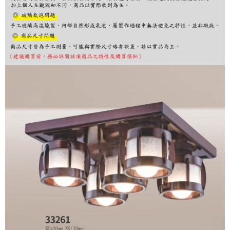
リをダウンロードして AFTEE 会員になるとお支払い期限を最長 45 日以内
まで延長できます。
お支払期限は、ショップが請求した期日と、AFTEEで延長できる日数をも
とに計算されます。AFTEEで注文すると、商品を受け取るまで支払い期限
を延長できますが、商品を期限内に受け取れない場合があります（例：予
約商品や商品到着日が比較的遅い商品）。そのため、商品到着の有無に関
わらず、AFTEEで指定された期限内にお支払いください。
二、支払い限度額
1.初回 AFTEEを ご利用の際に、認証結果及び当社の審査の結果に基づ
き、限度額が設定されます。
2.決済金額は最低NT$20です。
3.現在、台湾の会員のみご利用いただけます。
三、利用規約「AFTEE代金後払い」（以下当サービスという）はネットプ
ロテクションズ（以下 AFTEE という）が提供し、AFTEEが代金を徴収し
ます。当サービスご利用の際に提供しなければならない個人情報（注文者
の氏名、電話番号、受取人の氏名、電話番号、受取人住所を含むがこれに
限らない）は、AFTEEに渡され当サービスで必要な範囲内で利用されま
す。AFTEEの個人情報の収集、処理、利用について、詳細はAFTEE公式ホ
ームページの『個人情報の収集、処理及び利用に関する声明』をご参照く
ださい（
https://aftee.tw/privacypolicy/
）。
AFTEEの初回ご利用の際に、審査を通過すれば、最高額がNT$10,000にな