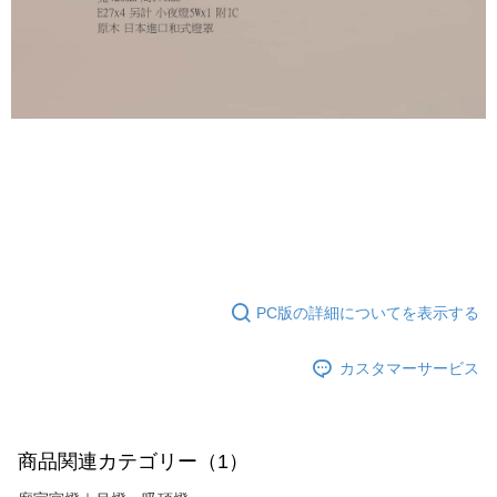
ります。支払い期限を過ぎた場合、その金額に基づいて年利20%の遅延滞
納金が加算されます。未成年の利用者は、事前に法定代理人または後見人
の同意を得ればAFTEEをご利用いただけます。
個人情報の処理、利用について疑問がある、または関連する法律の権利を
行使したい場合は、ネットプロテクションズ
cs_tw@netprotections.co.jp
にご連絡ください。上記に示した個人情報を、必要な購入注文書とあわせ
てAFTEEにご提供いただく、またはAFTEEにあなたの個人情報の収集、処
理、利用を許可することににご同意いただけない場合は、当サービスを選
択しないでください。
PC版の詳細についてを表示する
カスタマーサービス
商品関連カテゴリー（1）