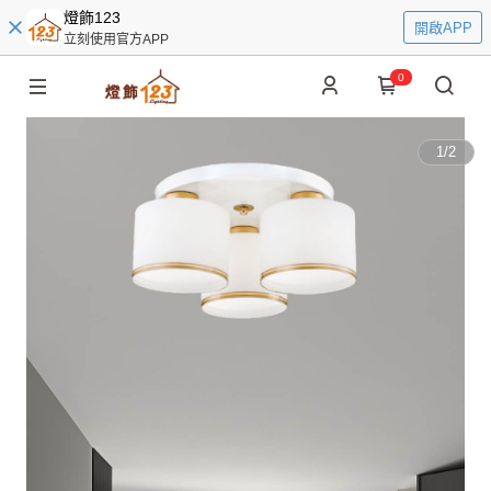
燈飾123
開啟APP
立刻使用官方APP
0
1
/
2