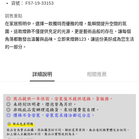
街口支付
貨號： F57-19-33153
悠遊付
銷售重點
在家居照明中，選擇一款獨特而優雅的燈，能瞬間提升空間的氛
Google Pay
圍。這款燈飾不僅提供充足的光源，更是藝術品般的存在，讓每個
全盈+PAY
角落都散發出溫馨與品味。立即來燈飾123，讓這份美好成為您生活
的一部分。
AFTEE先享後付
相關說明
【關於「AFTEE先享後付」】
ATM付款
AFTEE先享後付是「在收到商品之後才付款」的支付方式。 讓您購物簡單
便利好安心！
詳細說明
相關推薦
１．簡單：不需註冊會員、不需綁卡、不需儲值。
運送方式
２．便利：只要手機號碼，簡訊認證，即可結帳。
３．安心：先確認商品／服務後，再付款。
宅配
每筆NT$180，滿NT$5,000(含以上)免運費
【「AFTEE先享後付」結帳流程】
１．於結帳方式選擇「AFTEE先享後付」後，將跳轉至「AFTEE先享後付」
結帳頁面，進行簡訊認證並確認金額後，即可完成結帳。
２．訂單成立數日內，您將收到繳費通知簡訊。
３．收到繳費通知簡訊後14天內，點擊此簡訊中的連結，可透過四大超商／
ATM／網路銀行／等多元方式進行付款，方視為交易完成。
※ 請注意：結帳手續完成當下不需立刻繳費，但若您需要取消訂單，請聯絡