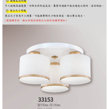
購買商品的店家。未經商家同意取消之訂單仍視為有效，需透過AFTEE先享
後付繳納相關費用。
※ 交易是否成功請以「AFTEE先享後付 」之結帳頁面顯示為準，若有關於
是否繳費成功／繳費後需取消欲退款等相關疑問，請聯繫「AFTEE先享後付
客戶支援中心」
https://netprotections.freshdesk.com/support/home
【注意事項】
１．透過由恩沛科技股份有限公司提供之「AFTEE先享後付」服務完成之交
易，需依本服務之必要範圍內提供個人資料，並將交易相關給付款項請求債
權轉讓予恩沛科技股份有限公司。
２．關於個人資料處理事宜，請瀏覽以下網址：
https://aftee.tw/terms/#terms3
３．未成年的使用者請事先徵得法定代理人或監護人之同意方可使用
「AFTEE先享後付」，若未經同意申辦者引起之損失，本公司不負相關責
任。
４．使用「AFTEE先享後付」時，將依據個別帳號之用戶狀況，依本公司即
時審查核予不同之上限額度；若仍有額度不足之情形，本公司將視審查結果
請求用戶進行身份認證。
５．嚴禁一人註冊多個帳號或使用他人資訊註冊。若發現惡意使用之情形，
恩沛科技股份有限公司將有權停止該用戶之使用額度並採取法律行動。