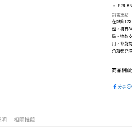
街口支付
F29-B
悠遊付
銷售重點
在燈飾123
Google Pa
燈，擁有8
全盈+PAY
驗。這款
AFTEE先
用，都能
相關說明
角落都充滿
【關於「A
ATM付款
AFTEE
便利好安
商品相關分
１．簡單
２．便利
運送方式
台灣燈飾品
３．安心
分享
宅配
LED日光
【「AFT
每筆NT$1
１．於結帳
付」結帳
２．訂單
３．收到繳
說明
相關推薦
／ATM／
※ 請注意
絡購買商品