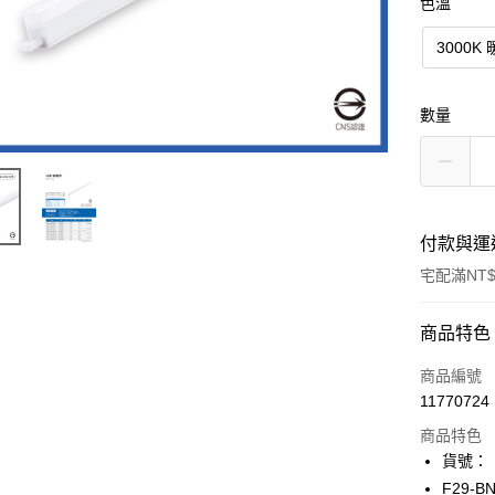
色溫
3000K
數量
付款與運
宅配滿NT$
付款方式
商品特色
信用卡一
商品編號
11770724
LINE Pay
商品特色
Apple Pay
貨號：
F29-B