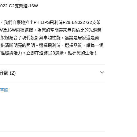
N022 G2支架燈-16W
，我們自豪地推出PHILIPS飛利浦F29-BN022 G2支架
y
W及16W兩種選擇，為您的空間帶來無與倫比的光源體
支架燈結合了現代設計與卓越性能，無論是居家還是商
享後付
提供清晰明亮的照明。選擇飛利浦，選擇品質，讓每一個
溫暖與活力。立即在燈飾123選購，點亮您的生活！
FTEE先享後付」】
先享後付是「在收到商品之後才付款」的支付方式。 讓您購物簡單
心！
類 (2)
：不需註冊會員、不需綁卡、不需儲值。
：只要手機號碼，簡訊認證，即可結帳。
牌專區📣
飛利浦 PHILIPS
：先確認商品／服務後，再付款。
客服
燈｜T8燈管、T5層板燈
T8／T5 燈管、燈具
EE先享後付」結帳流程】
80，滿NT$5,000(含以上)免運費
方式選擇「AFTEE先享後付」後，將跳轉至「AFTEE先享後
頁面，進行簡訊認證並確認金額後，即可完成結帳。
成立數日內，您將收到繳費通知簡訊。
費通知簡訊後14天內，點擊此簡訊中的連結，可透過四大超商
網路銀行／等多元方式進行付款，方視為交易完成。
：結帳手續完成當下不需立刻繳費，但若您需要取消訂單，請聯
的店家。未經商家同意取消之訂單仍視為有效，需透過AFTEE