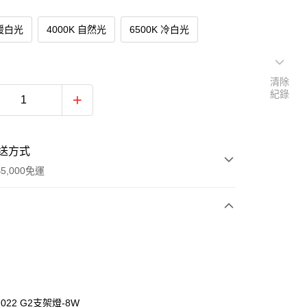
 暖白光
4000K 自然光
6500K 冷白光
清除
紀錄
送方式
5,000免運
次付款
N022 G2支架燈-8W