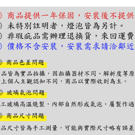
先享後付
※ 交易是
是否繳費成
付客戶支
【注意事
１．透過由
交易，需
求債權轉
２．關於
https://aft
３．未成
「AFTE
任。
４．使用「
即時審查
結果請求
５．嚴禁
形，恩沛
動。