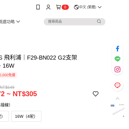
0
中文 (繁體)
3挑選功略
PS 飛利浦｜F29-BN022 G2支架
、16W
5,000免運
 NT$549
2 ~ NT$305
串接線）
呎）
16W（4呎）