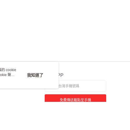
 cookie
kie 聲明
我知道了
官方APP
免費傳送載點至手機
若接到可疑電話，請洽詢165反詐騙專線
本站最佳瀏覽環境請使用 Google Chrome、Firefox 或 Edge 以上版本