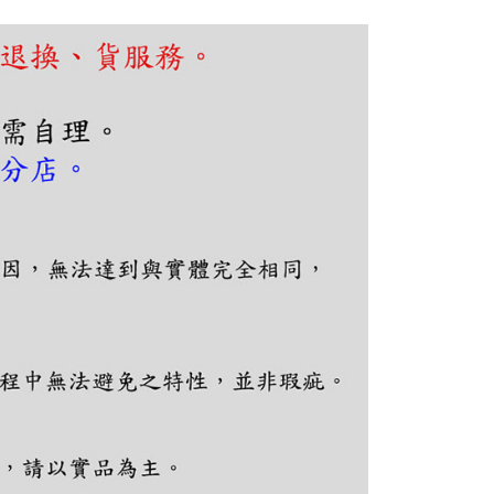
繳納相關費用。
否成功請以「AFTEE先享後付 」之結帳頁面顯示為準，若有關於
功／繳費後需取消欲退款等相關疑問，請聯繫「AFTEE先享後
援中心」
https://netprotections.freshdesk.com/support/home
項】
恩沛科技股份有限公司提供之「AFTEE先享後付」服務完成之
依本服務之必要範圍內提供個人資料，並將交易相關給付款項請
讓予恩沛科技股份有限公司。
個人資料處理事宜，請瀏覽以下網址：
ee.tw/terms/#terms3
年的使用者請事先徵得法定代理人或監護人之同意方可使用
E先享後付」，若未經同意申辦者引起之損失，本公司不負相關責
AFTEE先享後付」時，將依據個別帳號之用戶狀況，依本公司
核予不同之上限額度；若仍有額度不足之情形，本公司將視審查
用戶進行身份認證。
一人註冊多個帳號或使用他人資訊註冊。若發現惡意使用之情
科技股份有限公司將有權停止該用戶之使用額度並採取法律行