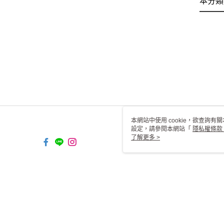
本分類
本網站中使用 cookie，欲查詢有關
設定，請參閱本網站「
隱私權條款
使用 cookie。
了解更多 >
TW-MWG1-61-71 Web2.0 Def
© 2026 by 一二三燈飾有限公司