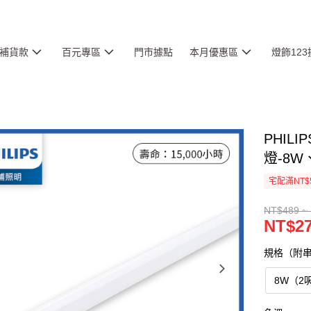
補貨款
百元專區
門市據點
本月優惠區
燈飾12
PHILI
燈-8W
宅配滿NT$
NT$489 ~
NT$27
規格（附
8W（2