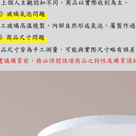
https://aft
３．未成
「AFTE
任。
４．使用「
即時審查
結果請求
５．嚴禁
形，恩沛
動。