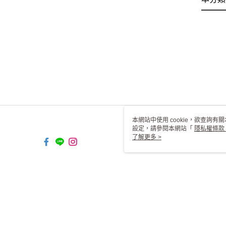
本網站中使用 cookie，欲查詢有關
設定，請參閱本網站「
隱私權條款
使用 cookie。
了解更多 >
TW-MWG1-66-32 Web2.0 Def
© 2026 by 一二三燈飾有限公司