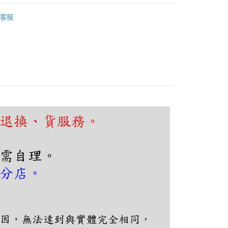
FTEE先享後付」】
｜客廳、臥室
工業復古系列
先享後付是「在收到商品之後才付款」的支付方式。 讓您購物簡單
客服
心！
：不需註冊會員、不需綁卡、不需儲值。
：只要手機號碼，簡訊認證，即可結帳。
：先確認商品／服務後，再付款。
EE先享後付」結帳流程】
80，滿NT$5,000(含以上)免運費
方式選擇「AFTEE先享後付」後，將跳轉至「AFTEE先享後
頁面，進行簡訊認證並確認金額後，即可完成結帳。
成立數日內，您將收到繳費通知簡訊。
費通知簡訊後14天內，點擊此簡訊中的連結，可透過四大超商
網路銀行／等多元方式進行付款，方視為交易完成。
：結帳手續完成當下不需立刻繳費，但若您需要取消訂單，請聯
的店家。未經商家同意取消之訂單仍視為有效，需透過AFTEE
繳納相關費用。
否成功請以「AFTEE先享後付 」之結帳頁面顯示為準，若有關於
功／繳費後需取消欲退款等相關疑問，請聯繫「AFTEE先享後
援中心」
https://netprotections.freshdesk.com/support/home
項】
恩沛科技股份有限公司提供之「AFTEE先享後付」服務完成之
依本服務之必要範圍內提供個人資料，並將交易相關給付款項請
讓予恩沛科技股份有限公司。
個人資料處理事宜，請瀏覽以下網址：