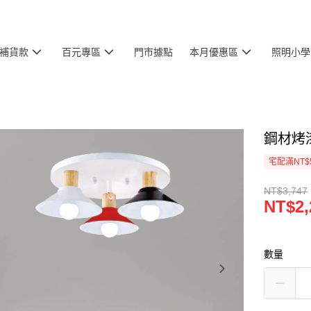
補貨款
百元專區
門市據點
本月優惠區
照明小學
鋼材烤漆
宅配滿NT$
NT$3,747
NT$2,
數量