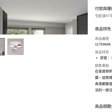
付款與運
宅配滿NT$
付款方式
商品特色
信用卡一
商品編號
11769686
LINE Pay
商品特色
Apple Pay
貨號： F
街口支付
銷售重點
在家居照
悠遊付
圍。這款
角落都散發
Google Pa
活的一部
全盈+PAY
AFTEE先
商品相關分
相關說明