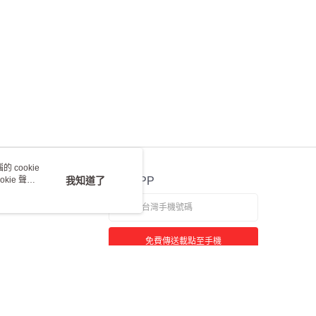
 cookie
kie 聲明
我知道了
官方APP
免費傳送載點至手機
若接到可疑電話，請洽詢165反詐騙專線
本站最佳瀏覽環境請使用 Google Chrome、Firefox 或 Edge 以上版本