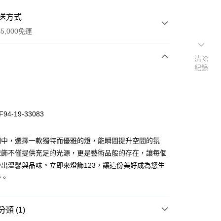
送方式
5,000免運
清除
紀錄
次付款
94-19-33083
明中，選擇一款獨特而優雅的燈，能瞬間提升空間的氛
燈飾不僅提供充足的光源，更是藝術品般的存在，讓每個
出溫馨與品味。立即來燈飾123，讓這份美好成為您生
y
分。
享後付
類 (1)