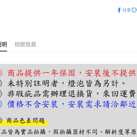
【關於「A
半吸頂燈
ATM付款
AFTEE
分享
便利好安
１．簡單
２．便利
運送方式
３．安心
宅配
【「AFT
說明
相關推薦
每筆NT$1
１．於結帳
付」結帳
２．訂單
３．收到繳
／ATM／
※ 請注意
絡購買商品
先享後付
※ 交易是
是否繳費成
付客戶支
【注意事
１．透過由
交易，需
求債權轉
２．關於