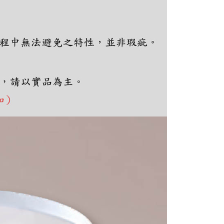
ee.tw/terms/#terms3
年的使用者請事先徵得法定代理人或監護人之同意方可使用
E先享後付」，若未經同意申辦者引起之損失，本公司不負相關責
AFTEE先享後付」時，將依據個別帳號之用戶狀況，依本公司
核予不同之上限額度；若仍有額度不足之情形，本公司將視審查
用戶進行身份認證。
一人註冊多個帳號或使用他人資訊註冊。若發現惡意使用之情
科技股份有限公司將有權停止該用戶之使用額度並採取法律行