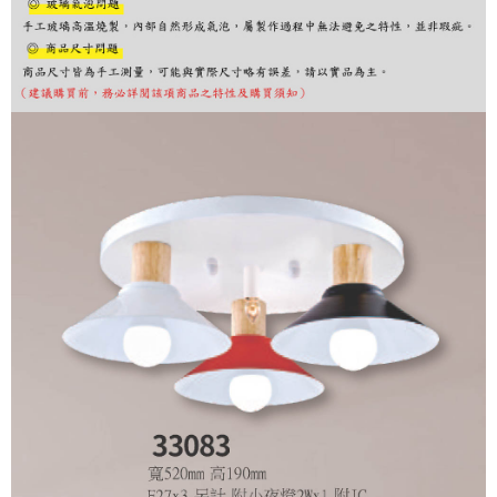
出。使用AFTEE下訂可以延長您收到商品前的繳費天數，但無法保證一定能
夠在期限內收到商品(例如:預購商品或預計到貨時間較長者)。因此無論收到
商品與否，仍需要請您在AFTEE規定的時間內完成繳費。
二、付款限制
1. 初次使用 AFTEE 時，將依認證結果及本公司審查結果，核予每個人不同
之上限額度
2. 結帳金額須大於NT$30
3. 目前僅支援台灣會員
三、聲明條款
「AFTEE先享後付」(下稱本服務)乃由恩沛科技股份有限公司(下稱 AFTEE )
所提供，並由 AFTEE 向您收取款項。因使用本服務所須提供之個人資料(包
含但不限於訂購人姓名、電話，收件人姓名、電話、收件地址)，將交付予
AFTEE 於本服務必要服務範圍內運用。關於 AFTEE 對於個人資料之蒐集、
處理、利用，詳參 AFTEE 官網之『個人資料蒐集、處理及利用告知聲明』
（
https://aftee.tw/privacypolicy/
）。
若款項超過繳費期限，將根據當次的金額加收年利率 16% 的逾期滯納金。
未成年的使用者，請事先徵得法定代理人或監護人之同意方可使用
AFTEE。
若您對於個人資料之處理、利用有任何疑問，或欲行使相關法律權利，請聯
繫恩沛科技股份有限公司。若您不同意我們將上開所示之個人資料，連同必
要之購買訂單資訊提供予 AFTEE ，或讓 AFTEE 蒐集處理利用您的個人資