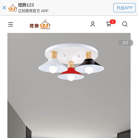
燈飾123
开启APP
立刻使用官方 APP
0
1
/
2