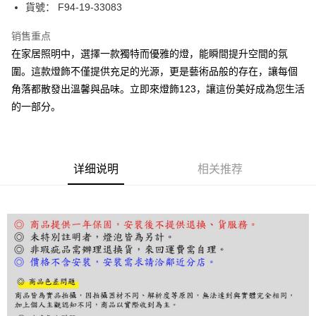
街口支付
貨號： F94-19-33083
悠遊付
销售重点
在家居照明中，選擇一款獨特而優雅的燈，能瞬間提升空間的氛
Google Pay
圍。這款燈飾不僅提供充足的光源，更是藝術品般的存在，讓每個
Plus PAY
角落都散發出溫馨與品味。立即來燈飾123，讓這份美好成為您生活
的一部分。
AFTEE先享后付
相关说明
一、關於 AFTEE先享後付
ATM付款
1. 於付款方式選擇AFTEE先享後付，將跳出AFTEE先享後付手機驗證視
窗。
详细说明
相关推荐
2. 進行簡訊驗證之後，即可完成結帳手續。
运送方式
3. 訂單確認後不需事先繳費，商品會配送至您的指定地址。
4. 下訂完成後，您的手機會收到一封繳費通知簡訊，APP會員則會收到
宅配
AFTEE APP推播通知。
每笔NT$180，满NT$5,000(含以上)免运费
5. 收到商品當下無需繳費，確認無誤後，請再利用繳費通知簡訊或AFTEE
APP於四大便利商店‧ATM/網銀等方式進行付款。
請留意繳費期限為 14 天。唯有下載 AFTEE App 成為 AFTEE 會員者方能享
有最長 45 天內付款之服務。
繳費期限，為商家向您請款的時間，再加上使用AFTEE可延長的天數所計算