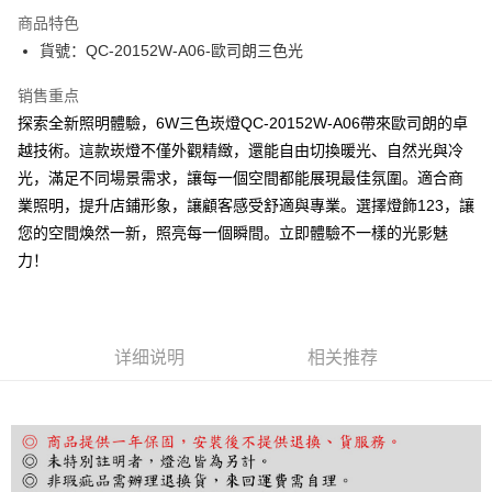
Apple Pay
商品特色
街口支付
貨號：QC-20152W-A06-歐司朗三色光
悠遊付
销售重点
探索全新照明體驗，6W三色崁燈QC-20152W-A06帶來歐司朗的卓
Google Pay
越技術。這款崁燈不僅外觀精緻，還能自由切換暖光、自然光與冷
Plus PAY
光，滿足不同場景需求，讓每一個空間都能展現最佳氛圍。適合商
業照明，提升店鋪形象，讓顧客感受舒適與專業。選擇燈飾123，讓
AFTEE先享后付
您的空間煥然一新，照亮每一個瞬間。立即體驗不一樣的光影魅
相关说明
力！
一、關於 AFTEE先享後付
ATM付款
1. 於付款方式選擇AFTEE先享後付，將跳出AFTEE先享後付手機驗證視
窗。
2. 進行簡訊驗證之後，即可完成結帳手續。
运送方式
3. 訂單確認後不需事先繳費，商品會配送至您的指定地址。
详细说明
相关推荐
4. 下訂完成後，您的手機會收到一封繳費通知簡訊，APP會員則會收到
宅配
AFTEE APP推播通知。
每笔NT$180，满NT$5,000(含以上)免运费
5. 收到商品當下無需繳費，確認無誤後，請再利用繳費通知簡訊或AFTEE
APP於四大便利商店‧ATM/網銀等方式進行付款。
請留意繳費期限為 14 天。唯有下載 AFTEE App 成為 AFTEE 會員者方能享
有最長 45 天內付款之服務。