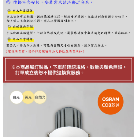
繳費期限，為商家向您請款的時間，再加上使用AFTEE可延長的天數所計算
出。使用AFTEE下訂可以延長您收到商品前的繳費天數，但無法保證一定能
夠在期限內收到商品(例如:預購商品或預計到貨時間較長者)。因此無論收到
商品與否，仍需要請您在AFTEE規定的時間內完成繳費。
二、付款限制
1. 初次使用 AFTEE 時，將依認證結果及本公司審查結果，核予每個人不同
之上限額度
2. 結帳金額須大於NT$30
3. 目前僅支援台灣會員
三、聲明條款
「AFTEE先享後付」(下稱本服務)乃由恩沛科技股份有限公司(下稱 AFTEE )
所提供，並由 AFTEE 向您收取款項。因使用本服務所須提供之個人資料(包
含但不限於訂購人姓名、電話，收件人姓名、電話、收件地址)，將交付予
AFTEE 於本服務必要服務範圍內運用。關於 AFTEE 對於個人資料之蒐集、
處理、利用，詳參 AFTEE 官網之『個人資料蒐集、處理及利用告知聲明』
（
https://aftee.tw/privacypolicy/
）。
若款項超過繳費期限，將根據當次的金額加收年利率 16% 的逾期滯納金。
未成年的使用者，請事先徵得法定代理人或監護人之同意方可使用
AFTEE。
若您對於個人資料之處理、利用有任何疑問，或欲行使相關法律權利，請聯