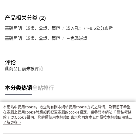
产品相关分类 (2)
基礎照明｜崁燈、盒燈、筒燈
崁入孔：7～8.5公分崁燈
基礎照明｜崁燈、盒燈、筒燈
三色溫崁燈
评论
此商品目前未被评论
本分类热销
全站排行
本網站中使用cookie，欲查詢有關本網站使用cookie方式之詳情，及若您不希望
热门标签
在電腦上使用cookie時應如何變更電腦的cookie設定，請參閱本網站「
隱私權條
款
」之Cookie聲明。您繼續使用本網站即表示您同意本公司得按本網站使用條款
之Cookie聲明使用cookie。
了解更多 >