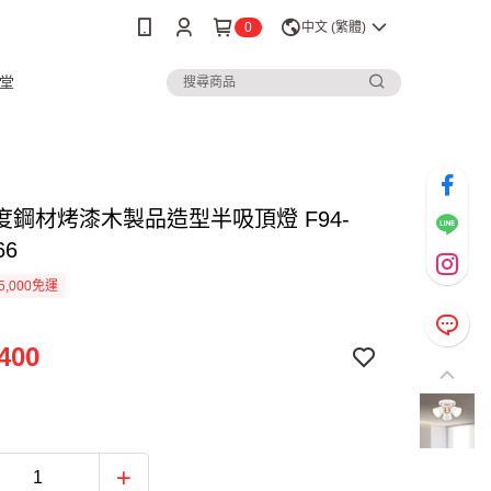
0
中文 (繁體)
堂
度鋼材烤漆木製品造型半吸頂燈 F94-
66
5,000免運
400