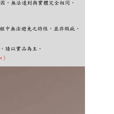
個人資料處理事宜，請瀏覽以下網址：
ee.tw/terms/#terms3
年的使用者請事先徵得法定代理人或監護人之同意方可使用
E先享後付」，若未經同意申辦者引起之損失，本公司不負相關責
AFTEE先享後付」時，將依據個別帳號之用戶狀況，依本公司
核予不同之上限額度；若仍有額度不足之情形，本公司將視審查
用戶進行身份認證。
一人註冊多個帳號或使用他人資訊註冊。若發現惡意使用之情
科技股份有限公司將有權停止該用戶之使用額度並採取法律行