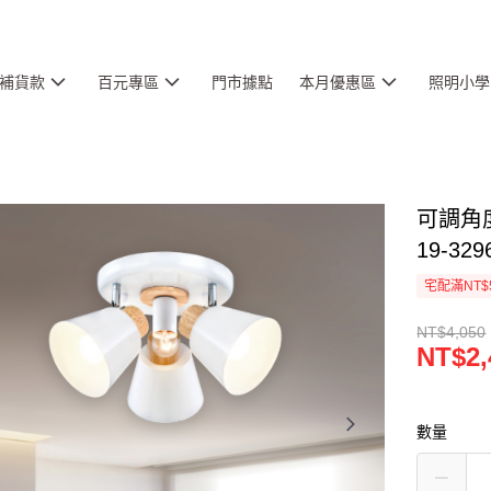
補貨款
百元專區
門市據點
本月優惠區
照明小學
可調角
19-329
宅配滿NT$
NT$4,050
NT$2,
數量