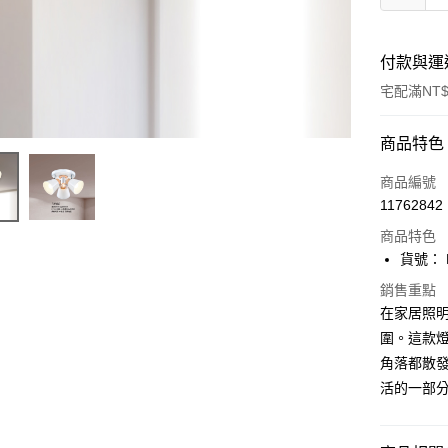
付款與運
宅配滿NT$
付款方式
商品特色
信用卡一
商品編號
11762842
LINE Pay
商品特色
Apple Pay
貨號： F
街口支付
銷售重點
在家居照
悠遊付
圍。這款
角落都散發
Google Pa
活的一部
全盈+PAY
AFTEE先