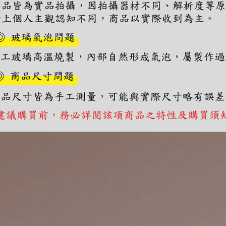
２．關於
https://aft
３．未成
「AFTE
任。
４．使用「
即時審查
結果請求
５．嚴禁
形，恩沛
動。