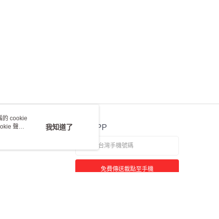
 cookie
kie 聲明
我知道了
官方APP
免費傳送載點至手機
若接到可疑電話，請洽詢165反詐騙專線
本站最佳瀏覽環境請使用 Google Chrome、Firefox 或 Edge 以上版本