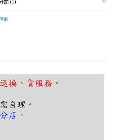
類 (1)
FTEE先享後付」】
｜客廳、臥室
木質北歐設計
先享後付是「在收到商品之後才付款」的支付方式。 讓您購物簡單
客服
心！
：不需註冊會員、不需綁卡、不需儲值。
：只要手機號碼，簡訊認證，即可結帳。
：先確認商品／服務後，再付款。
EE先享後付」結帳流程】
80，滿NT$5,000(含以上)免運費
方式選擇「AFTEE先享後付」後，將跳轉至「AFTEE先享後
頁面，進行簡訊認證並確認金額後，即可完成結帳。
成立數日內，您將收到繳費通知簡訊。
費通知簡訊後14天內，點擊此簡訊中的連結，可透過四大超商
網路銀行／等多元方式進行付款，方視為交易完成。
：結帳手續完成當下不需立刻繳費，但若您需要取消訂單，請聯
的店家。未經商家同意取消之訂單仍視為有效，需透過AFTEE
繳納相關費用。
否成功請以「AFTEE先享後付 」之結帳頁面顯示為準，若有關於
功／繳費後需取消欲退款等相關疑問，請聯繫「AFTEE先享後
援中心」
https://netprotections.freshdesk.com/support/home
項】
恩沛科技股份有限公司提供之「AFTEE先享後付」服務完成之
依本服務之必要範圍內提供個人資料，並將交易相關給付款項請
讓予恩沛科技股份有限公司。