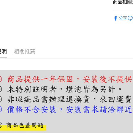
商品相關分
相關說明
【關於「A
半吸頂燈
ATM付款
AFTEE
分享
便利好安
１．簡單
２．便利
運送方式
３．安心
宅配
【「AFT
說明
相關推薦
每筆NT$1
１．於結帳
付」結帳
２．訂單
３．收到繳
／ATM／
※ 請注意
絡購買商品
先享後付
※ 交易是
是否繳費成
付客戶支
【注意事
１．透過由
交易，需
求債權轉