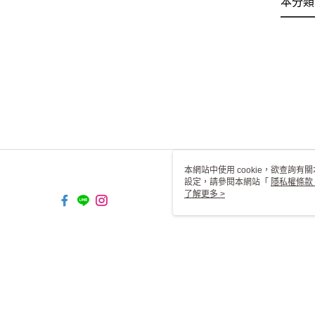
本分類
本網站中使用 cookie，欲查詢有關
設定，請參閱本網站「
隱私權條款
使用 cookie。
了解更多 >
TW-MWG1-61-145 Web2.0 De
© 2026 by 一二三燈飾有限公司