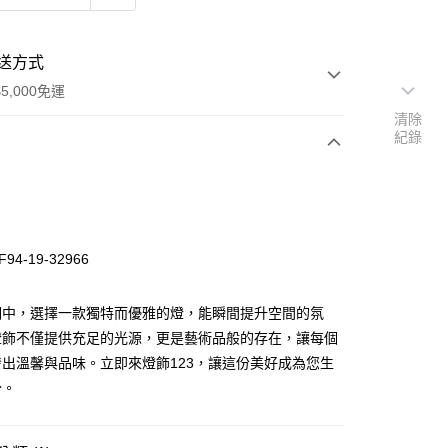
送方式
5,000免運
清除
紀錄
次付款
94-19-32966
明中，選擇一款獨特而優雅的燈，能瞬間提升空間的氛
燈飾不僅提供充足的光源，更是藝術品般的存在，讓每個
出溫馨與品味。立即來燈飾123，讓這份美好成為您生
y
分。
享後付