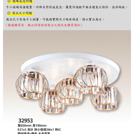
購買商品的店家。未經商家同意取消之訂單仍視為有效，需透過AFTEE先享
後付繳納相關費用。
※ 交易是否成功請以「AFTEE先享後付 」之結帳頁面顯示為準，若有關於
是否繳費成功／繳費後需取消欲退款等相關疑問，請聯繫「AFTEE先享後付
客戶支援中心」
https://netprotections.freshdesk.com/support/home
【注意事項】
１．透過由恩沛科技股份有限公司提供之「AFTEE先享後付」服務完成之交
易，需依本服務之必要範圍內提供個人資料，並將交易相關給付款項請求債
權轉讓予恩沛科技股份有限公司。
２．關於個人資料處理事宜，請瀏覽以下網址：
https://aftee.tw/terms/#terms3
３．未成年的使用者請事先徵得法定代理人或監護人之同意方可使用
「AFTEE先享後付」，若未經同意申辦者引起之損失，本公司不負相關責
任。
４．使用「AFTEE先享後付」時，將依據個別帳號之用戶狀況，依本公司即
時審查核予不同之上限額度；若仍有額度不足之情形，本公司將視審查結果
請求用戶進行身份認證。
５．嚴禁一人註冊多個帳號或使用他人資訊註冊。若發現惡意使用之情形，
恩沛科技股份有限公司將有權停止該用戶之使用額度並採取法律行動。