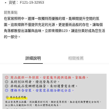
街口支付
貨號： F121-19-32953
悠遊付
銷售重點
在家居照明中，選擇一款獨特而優雅的燈，能瞬間提升空間的氛
Google Pay
圍。這款燈飾不僅提供充足的光源，更是藝術品般的存在，讓每個
全盈+PAY
角落都散發出溫馨與品味。立即來燈飾123，讓這份美好成為您生活
的一部分。
AFTEE先享後付
相關說明
【關於「AFTEE先享後付」】
ATM付款
AFTEE先享後付是「在收到商品之後才付款」的支付方式。 讓您購物簡單
便利好安心！
詳細說明
相關推薦
１．簡單：不需註冊會員、不需綁卡、不需儲值。
運送方式
２．便利：只要手機號碼，簡訊認證，即可結帳。
３．安心：先確認商品／服務後，再付款。
宅配
每筆NT$180，滿NT$5,000(含以上)免運費
【「AFTEE先享後付」結帳流程】
１．於結帳方式選擇「AFTEE先享後付」後，將跳轉至「AFTEE先享後付」
結帳頁面，進行簡訊認證並確認金額後，即可完成結帳。
２．訂單成立數日內，您將收到繳費通知簡訊。
３．收到繳費通知簡訊後14天內，點擊此簡訊中的連結，可透過四大超商／
ATM／網路銀行／等多元方式進行付款，方視為交易完成。
※ 請注意：結帳手續完成當下不需立刻繳費，但若您需要取消訂單，請聯絡