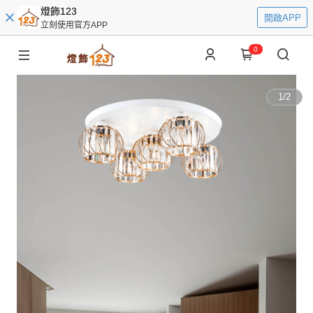
燈飾123
開啟APP
立刻使用官方APP
0
1
/
2