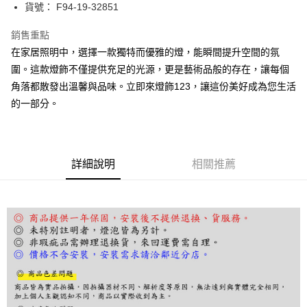
街口支付
貨號： F94-19-32851
悠遊付
銷售重點
在家居照明中，選擇一款獨特而優雅的燈，能瞬間提升空間的氛
Google Pay
圍。這款燈飾不僅提供充足的光源，更是藝術品般的存在，讓每個
全盈+PAY
角落都散發出溫馨與品味。立即來燈飾123，讓這份美好成為您生活
的一部分。
AFTEE先享後付
相關說明
【關於「AFTEE先享後付」】
ATM付款
AFTEE先享後付是「在收到商品之後才付款」的支付方式。 讓您購物簡單
便利好安心！
詳細說明
相關推薦
１．簡單：不需註冊會員、不需綁卡、不需儲值。
運送方式
２．便利：只要手機號碼，簡訊認證，即可結帳。
３．安心：先確認商品／服務後，再付款。
宅配
每筆NT$180，滿NT$5,000(含以上)免運費
【「AFTEE先享後付」結帳流程】
１．於結帳方式選擇「AFTEE先享後付」後，將跳轉至「AFTEE先享後付」
結帳頁面，進行簡訊認證並確認金額後，即可完成結帳。
２．訂單成立數日內，您將收到繳費通知簡訊。
３．收到繳費通知簡訊後14天內，點擊此簡訊中的連結，可透過四大超商／
ATM／網路銀行／等多元方式進行付款，方視為交易完成。
※ 請注意：結帳手續完成當下不需立刻繳費，但若您需要取消訂單，請聯絡