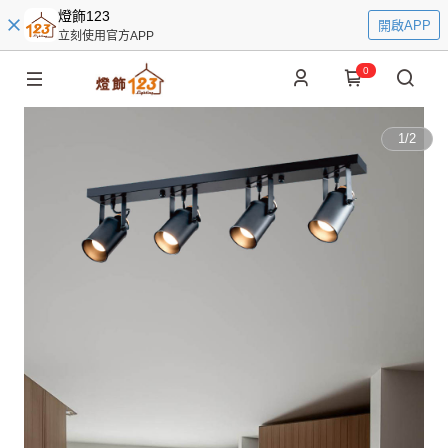
燈飾123
開啟APP
立刻使用官方APP
0
1
/
2