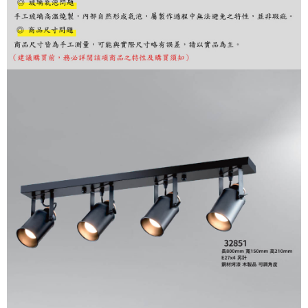
購買商品的店家。未經商家同意取消之訂單仍視為有效，需透過AFTEE先享
後付繳納相關費用。
※ 交易是否成功請以「AFTEE先享後付 」之結帳頁面顯示為準，若有關於
是否繳費成功／繳費後需取消欲退款等相關疑問，請聯繫「AFTEE先享後付
客戶支援中心」
https://netprotections.freshdesk.com/support/home
【注意事項】
１．透過由恩沛科技股份有限公司提供之「AFTEE先享後付」服務完成之交
易，需依本服務之必要範圍內提供個人資料，並將交易相關給付款項請求債
權轉讓予恩沛科技股份有限公司。
２．關於個人資料處理事宜，請瀏覽以下網址：
https://aftee.tw/terms/#terms3
３．未成年的使用者請事先徵得法定代理人或監護人之同意方可使用
「AFTEE先享後付」，若未經同意申辦者引起之損失，本公司不負相關責
任。
４．使用「AFTEE先享後付」時，將依據個別帳號之用戶狀況，依本公司即
時審查核予不同之上限額度；若仍有額度不足之情形，本公司將視審查結果
請求用戶進行身份認證。
５．嚴禁一人註冊多個帳號或使用他人資訊註冊。若發現惡意使用之情形，
恩沛科技股份有限公司將有權停止該用戶之使用額度並採取法律行動。