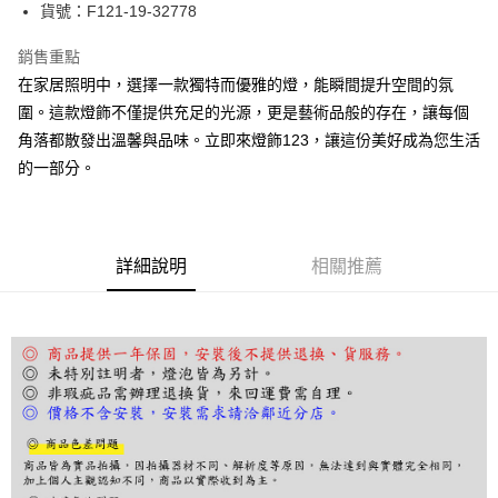
街口支付
貨號：F121-19-32778
悠遊付
銷售重點
在家居照明中，選擇一款獨特而優雅的燈，能瞬間提升空間的氛
Google Pay
圍。這款燈飾不僅提供充足的光源，更是藝術品般的存在，讓每個
全盈+PAY
角落都散發出溫馨與品味。立即來燈飾123，讓這份美好成為您生活
的一部分。
AFTEE先享後付
相關說明
【關於「AFTEE先享後付」】
ATM付款
AFTEE先享後付是「在收到商品之後才付款」的支付方式。 讓您購物簡單
便利好安心！
詳細說明
相關推薦
１．簡單：不需註冊會員、不需綁卡、不需儲值。
運送方式
２．便利：只要手機號碼，簡訊認證，即可結帳。
３．安心：先確認商品／服務後，再付款。
宅配
每筆NT$180，滿NT$5,000(含以上)免運費
【「AFTEE先享後付」結帳流程】
１．於結帳方式選擇「AFTEE先享後付」後，將跳轉至「AFTEE先享後付」
結帳頁面，進行簡訊認證並確認金額後，即可完成結帳。
２．訂單成立數日內，您將收到繳費通知簡訊。
３．收到繳費通知簡訊後14天內，點擊此簡訊中的連結，可透過四大超商／
ATM／網路銀行／等多元方式進行付款，方視為交易完成。
※ 請注意：結帳手續完成當下不需立刻繳費，但若您需要取消訂單，請聯絡