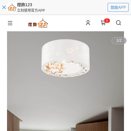
燈飾123
開啟APP
立刻使用官方APP
0
1
/
2