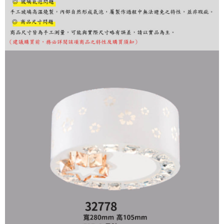
購買商品的店家。未經商家同意取消之訂單仍視為有效，需透過AFTEE先享
後付繳納相關費用。
※ 交易是否成功請以「AFTEE先享後付 」之結帳頁面顯示為準，若有關於
是否繳費成功／繳費後需取消欲退款等相關疑問，請聯繫「AFTEE先享後付
客戶支援中心」
https://netprotections.freshdesk.com/support/home
【注意事項】
１．透過由恩沛科技股份有限公司提供之「AFTEE先享後付」服務完成之交
易，需依本服務之必要範圍內提供個人資料，並將交易相關給付款項請求債
權轉讓予恩沛科技股份有限公司。
２．關於個人資料處理事宜，請瀏覽以下網址：
https://aftee.tw/terms/#terms3
３．未成年的使用者請事先徵得法定代理人或監護人之同意方可使用
「AFTEE先享後付」，若未經同意申辦者引起之損失，本公司不負相關責
任。
４．使用「AFTEE先享後付」時，將依據個別帳號之用戶狀況，依本公司即
時審查核予不同之上限額度；若仍有額度不足之情形，本公司將視審查結果
請求用戶進行身份認證。
５．嚴禁一人註冊多個帳號或使用他人資訊註冊。若發現惡意使用之情形，
恩沛科技股份有限公司將有權停止該用戶之使用額度並採取法律行動。