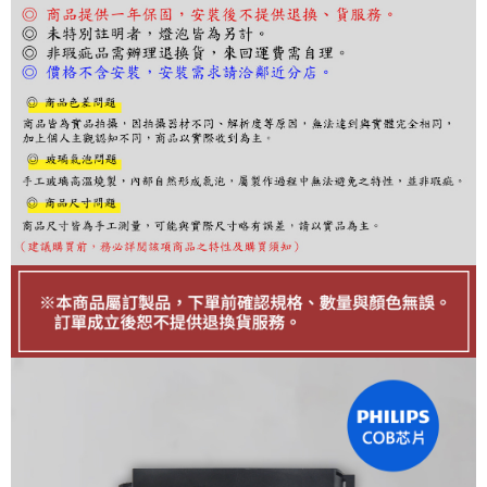
請留意繳費期限為 14 天。唯有下載 AFTEE App 成為 AFTEE 會員者方能享
有最長 45 天內付款之服務。
繳費期限，為商家向您請款的時間，再加上使用AFTEE可延長的天數所計算
出。使用AFTEE下訂可以延長您收到商品前的繳費天數，但無法保證一定能
夠在期限內收到商品(例如:預購商品或預計到貨時間較長者)。因此無論收到
商品與否，仍需要請您在AFTEE規定的時間內完成繳費。
二、付款限制
1. 初次使用 AFTEE 時，將依認證結果及本公司審查結果，核予每個人不同
之上限額度
2. 結帳金額須大於NT$30
3. 目前僅支援台灣會員
三、聲明條款
「AFTEE先享後付」(下稱本服務)乃由恩沛科技股份有限公司(下稱 AFTEE )
所提供，並由 AFTEE 向您收取款項。因使用本服務所須提供之個人資料(包
含但不限於訂購人姓名、電話，收件人姓名、電話、收件地址)，將交付予
AFTEE 於本服務必要服務範圍內運用。關於 AFTEE 對於個人資料之蒐集、
處理、利用，詳參 AFTEE 官網之『個人資料蒐集、處理及利用告知聲明』
（
https://aftee.tw/privacypolicy/
）。
若款項超過繳費期限，將根據當次的金額加收年利率 16% 的逾期滯納金。
未成年的使用者，請事先徵得法定代理人或監護人之同意方可使用