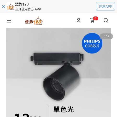
燈飾123
开启APP
立刻使用官方 APP
0
1
/
3