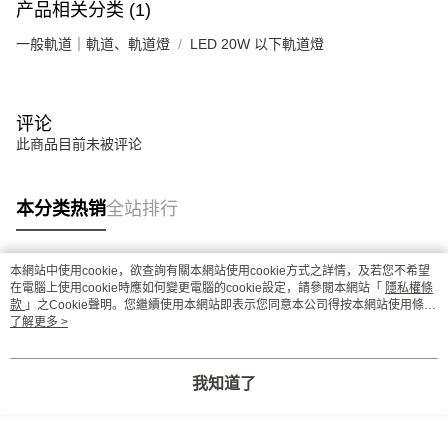
产品相关分类 (1)
一般軌道｜軌道、軌道燈
LED 20W 以下軌道燈
评论
此商品目前未被评论
本分类热销
全站排行
本網站中使用cookie，欲查詢有關本網站使用cookie方式之詳情，及若您不希望
热门标签
在電腦上使用cookie時應如何變更電腦的cookie設定，請參閱本網站「
隱私權條
款
」之Cookie聲明。您繼續使用本網站即表示您同意本公司得按本網站使用條款
之Cookie聲明使用cookie。
了解更多 >
我知道了