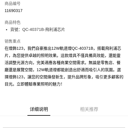
商品编号
LINE Pay
11690317
Apple Pay
商品特色
街口支付
貨號：QC-40371B-飛利浦芯片
悠遊付
销售重点
在燈飾123，我們自豪推出12W軌道燈QC-40371B，搭載飛利浦芯
Google Pay
片，為您提供卓越的照明效果。這款燈具不僅具備高效能，還能靈
Plus PAY
活調整光源方向，完美適應各種商業空間需求。無論是零售店、餐
廳還是展覽空間，12W軌道燈都能創造出舒適而吸引人的氛圍。選
AFTEE先享后付
擇燈飾123，讓您的空間煥發新生，提升品牌形象，吸引更多顧客的
相关说明
目光。立即體驗專業照明的魅力！
一、關於 AFTEE先享後付
ATM付款
1. 於付款方式選擇AFTEE先享後付，將跳出AFTEE先享後付手機驗證視
窗。
2. 進行簡訊驗證之後，即可完成結帳手續。
运送方式
3. 訂單確認後不需事先繳費，商品會配送至您的指定地址。
详细说明
相关推荐
4. 下訂完成後，您的手機會收到一封繳費通知簡訊，APP會員則會收到
宅配
AFTEE APP推播通知。
每笔NT$180，满NT$5,000(含以上)免运费
5. 收到商品當下無需繳費，確認無誤後，請再利用繳費通知簡訊或AFTEE
APP於四大便利商店‧ATM/網銀等方式進行付款。