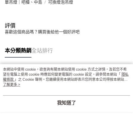
單吊燈｜吧檯、中島
可換燈泡吊燈
評價
喜歡這個商品嗎？購買後給他一個好評吧
本分類熱銷
全站排行
本網站中使用 cookie，欲查詢有關本網站使用 cookie 方式之詳情，及若您不希
熱門標籤
望在電腦上使用 cookie 時應如何變更電腦的 cookie 設定，請參閱本網站「
隱私
權條款
」之 Cookie 聲明。您繼續使用本網站即表示您同意本公司得按本網站使
用條款之 Cookie 聲明使用 cookie。
了解更多 >
我知道了