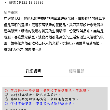
街口支付
貨號：F121-19-33796
悠遊付
銷售重點
在燈飾123，我們為您帶來E27四葉草玻璃吊燈，這款獨特的燈具不
Google Pay
僅是照明的選擇，更是家居裝飾的藝術品。其四葉草設計象徵著幸
全盈+PAY
運與繁榮，精緻的玻璃材質更為空間增添一份優雅與品味。無論是
餐廳、客廳還是臥室，這盞吊燈都能為您的生活空間注入溫暖的氛
AFTEE先享後付
圍，讓每個角落都散發出迷人的光彩。選擇E27四葉草玻璃吊燈，
相關說明
讓您的家居空間煥然一新。
【關於「AFTEE先享後付」】
ATM付款
AFTEE先享後付是「在收到商品之後才付款」的支付方式。 讓您購物簡單
便利好安心！
１．簡單：不需註冊會員、不需綁卡、不需儲值。
運送方式
２．便利：只要手機號碼，簡訊認證，即可結帳。
詳細說明
相關推薦
３．安心：先確認商品／服務後，再付款。
宅配
每筆NT$180，滿NT$5,000(含以上)免運費
【「AFTEE先享後付」結帳流程】
１．於結帳方式選擇「AFTEE先享後付」後，將跳轉至「AFTEE先享後付」
結帳頁面，進行簡訊認證並確認金額後，即可完成結帳。
２．訂單成立數日內，您將收到繳費通知簡訊。
３．收到繳費通知簡訊後14天內，點擊此簡訊中的連結，可透過四大超商／
ATM／網路銀行／等多元方式進行付款，方視為交易完成。
※ 請注意：結帳手續完成當下不需立刻繳費，但若您需要取消訂單，請聯絡