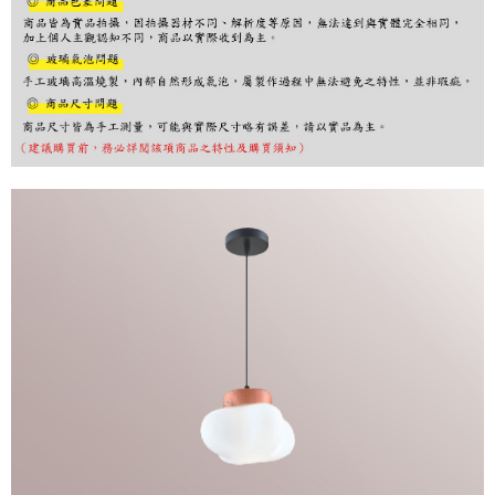
購買商品的店家。未經商家同意取消之訂單仍視為有效，需透過AFTEE先享
後付繳納相關費用。
※ 交易是否成功請以「AFTEE先享後付 」之結帳頁面顯示為準，若有關於
是否繳費成功／繳費後需取消欲退款等相關疑問，請聯繫「AFTEE先享後付
客戶支援中心」
https://netprotections.freshdesk.com/support/home
【注意事項】
１．透過由恩沛科技股份有限公司提供之「AFTEE先享後付」服務完成之交
易，需依本服務之必要範圍內提供個人資料，並將交易相關給付款項請求債
權轉讓予恩沛科技股份有限公司。
２．關於個人資料處理事宜，請瀏覽以下網址：
https://aftee.tw/terms/#terms3
３．未成年的使用者請事先徵得法定代理人或監護人之同意方可使用
「AFTEE先享後付」，若未經同意申辦者引起之損失，本公司不負相關責
任。
４．使用「AFTEE先享後付」時，將依據個別帳號之用戶狀況，依本公司即
時審查核予不同之上限額度；若仍有額度不足之情形，本公司將視審查結果
請求用戶進行身份認證。
５．嚴禁一人註冊多個帳號或使用他人資訊註冊。若發現惡意使用之情形，
恩沛科技股份有限公司將有權停止該用戶之使用額度並採取法律行動。