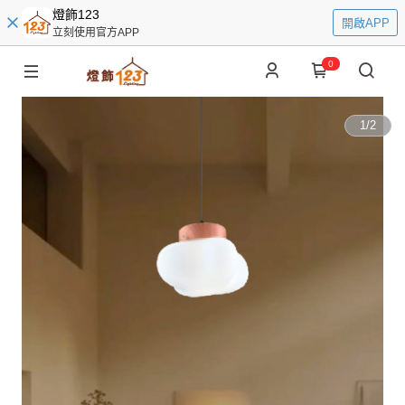
燈飾123
開啟APP
立刻使用官方APP
0
1
/
2