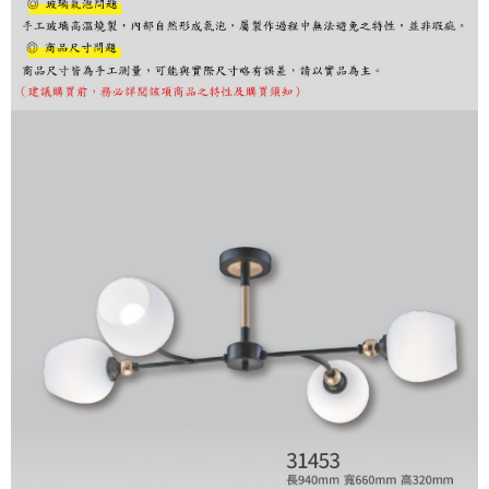
まで延長できます。
お支払期限は、ショップが請求した期日と、AFTEEで延長できる日数をも
とに計算されます。AFTEEで注文すると、商品を受け取るまで支払い期限
を延長できますが、商品を期限内に受け取れない場合があります（例：予
約商品や商品到着日が比較的遅い商品）。そのため、商品到着の有無に関
わらず、AFTEEで指定された期限内にお支払いください。
二、支払い限度額
1.初回 AFTEEを ご利用の際に、認証結果及び当社の審査の結果に基づ
き、限度額が設定されます。
2.決済金額は最低NT$20です。
3.現在、台湾の会員のみご利用いただけます。
三、利用規約「AFTEE代金後払い」（以下当サービスという）はネットプ
ロテクションズ（以下 AFTEE という）が提供し、AFTEEが代金を徴収し
ます。当サービスご利用の際に提供しなければならない個人情報（注文者
の氏名、電話番号、受取人の氏名、電話番号、受取人住所を含むがこれに
限らない）は、AFTEEに渡され当サービスで必要な範囲内で利用されま
す。AFTEEの個人情報の収集、処理、利用について、詳細はAFTEE公式ホ
ームページの『個人情報の収集、処理及び利用に関する声明』をご参照く
ださい（
https://aftee.tw/privacypolicy/
）。
AFTEEの初回ご利用の際に、審査を通過すれば、最高額がNT$10,000にな
ります。支払い期限を過ぎた場合、その金額に基づいて年利20%の遅延滞