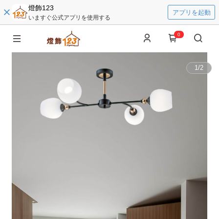
燈飾123
アプリを起動
いますぐ公式アプリを使用する
0
1
/
2