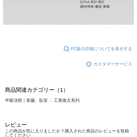
納金が加算されます。未成年の利用者は、事前に法定代理人または後見人
の同意を得ればAFTEEをご利用いただけます。
個人情報の処理、利用について疑問がある、または関連する法律の権利を
行使したい場合は、ネットプロテクションズ
cs_tw@netprotections.co.jp
にご連絡ください。上記に示した個人情報を、必要な購入注文書とあわせ
てAFTEEにご提供いただく、またはAFTEEにあなたの個人情報の収集、処
理、利用を許可することににご同意いただけない場合は、当サービスを選
択しないでください。
PC版の詳細についてを表示する
カスタマーサービス
商品関連カテゴリー（1）
半吸頂燈｜客廳、臥室
工業復古系列
レビュー
この商品が気に入りましたか？購入された商品のレビューを投稿
してください