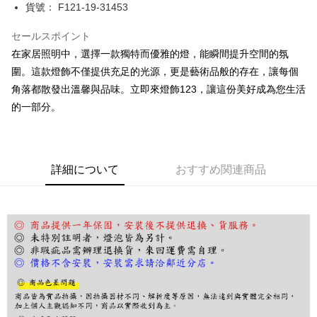
JKOPAY
貨號： F121-19-31453
Easy Wallet
セールスポイント
在家居照明中，選擇一款獨特而優雅的燈，能瞬間提升空間的氛
Google Pay
圍。這款燈飾不僅提供充足的光源，更是藝術品般的存在，讓每個
Plus Pay
角落都散發出溫馨與品味。立即來燈飾123，讓這份美好成為您生活
AFTEE代金後払い
的一部分。
説明
一、 AFTEE代金後払いについて
ATM払い
1.お支払い方法でAFTEE代金後払いを選択すると、携帯電話認証ウィンド
ウが表示されます。
詳細について
おすすめ関連商品
2.SMSで認証してお支払い手続を進めてください。
配送方法
3.注文するときのお支払いは不要です。商品はご指定の住所に配送されま
す。
宅配
4.ご注文が完了すると、携帯に支払い通知のSMSが届きます。アプリ会員
配送毎にNT$180、NT$5,000以上で送料無料
の場合は、AFTEE アプリプッシュ通知が届きます。
5.商品受け取り時のお支払いは不要です。商品を確かめてから、SMSまた
はアプリの通知に従って、4大コンビニ、またはATM/オンラインバンキン
グでお支払いください。
代金納付期限は最短で 14 日以内ですので、ご注意ください。AFTEE アプ
リをダウンロードして AFTEE 会員になるとお支払い期限を最長 45 日以内