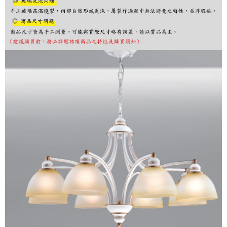
まで延長できます。
お支払期限は、ショップが請求した期日と、AFTEEで延長できる日数をも
とに計算されます。AFTEEで注文すると、商品を受け取るまで支払い期限
を延長できますが、商品を期限内に受け取れない場合があります（例：予
約商品や商品到着日が比較的遅い商品）。そのため、商品到着の有無に関
わらず、AFTEEで指定された期限内にお支払いください。
二、支払い限度額
1.初回 AFTEEを ご利用の際に、認証結果及び当社の審査の結果に基づ
き、限度額が設定されます。
2.決済金額は最低NT$20です。
3.現在、台湾の会員のみご利用いただけます。
三、利用規約「AFTEE代金後払い」（以下当サービスという）はネットプ
ロテクションズ（以下 AFTEE という）が提供し、AFTEEが代金を徴収し
ます。当サービスご利用の際に提供しなければならない個人情報（注文者
の氏名、電話番号、受取人の氏名、電話番号、受取人住所を含むがこれに
限らない）は、AFTEEに渡され当サービスで必要な範囲内で利用されま
す。AFTEEの個人情報の収集、処理、利用について、詳細はAFTEE公式ホ
ームページの『個人情報の収集、処理及び利用に関する声明』をご参照く
ださい（
https://aftee.tw/privacypolicy/
）。
AFTEEの初回ご利用の際に、審査を通過すれば、最高額がNT$10,000にな
ります。支払い期限を過ぎた場合、その金額に基づいて年利20%の遅延滞