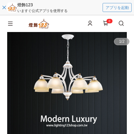
燈飾123
アプリを起動
いますぐ公式アプリを使用する
0
1
/
2