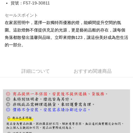
JKOPAY
貨號：F57-19-30811
Easy Wallet
セールスポイント
在家居照明中，選擇一款獨特而優雅的燈，能瞬間提升空間的氛
Google Pay
圍。這款燈飾不僅提供充足的光源，更是藝術品般的存在，讓每個
Plus Pay
角落都散發出溫馨與品味。立即來燈飾123，讓這份美好成為您生活
AFTEE代金後払い
的一部分。
説明
一、 AFTEE代金後払いについて
ATM払い
1.お支払い方法でAFTEE代金後払いを選択すると、携帯電話認証ウィンド
ウが表示されます。
詳細について
おすすめ関連商品
2.SMSで認証してお支払い手続を進めてください。
配送方法
3.注文するときのお支払いは不要です。商品はご指定の住所に配送されま
す。
宅配
4.ご注文が完了すると、携帯に支払い通知のSMSが届きます。アプリ会員
配送毎にNT$180、NT$5,000以上で送料無料
の場合は、AFTEE アプリプッシュ通知が届きます。
5.商品受け取り時のお支払いは不要です。商品を確かめてから、SMSまた
はアプリの通知に従って、4大コンビニ、またはATM/オンラインバンキン
グでお支払いください。
代金納付期限は最短で 14 日以内ですので、ご注意ください。AFTEE アプ
リをダウンロードして AFTEE 会員になるとお支払い期限を最長 45 日以内