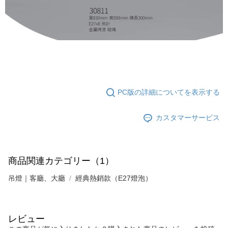
納金が加算されます。未成年の利用者は、事前に法定代理人または後見人
の同意を得ればAFTEEをご利用いただけます。
個人情報の処理、利用について疑問がある、または関連する法律の権利を
行使したい場合は、ネットプロテクションズ
cs_tw@netprotections.co.jp
にご連絡ください。上記に示した個人情報を、必要な購入注文書とあわせ
てAFTEEにご提供いただく、またはAFTEEにあなたの個人情報の収集、処
理、利用を許可することににご同意いただけない場合は、当サービスを選
択しないでください。
PC版の詳細についてを表示する
カスタマーサービス
商品関連カテゴリー（1）
吊燈｜客廳、大廳
經典熱銷款（E27燈泡）
レビュー