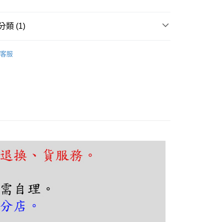
FTEE先享後付」】
先享後付是「在收到商品之後才付款」的支付方式。 讓您購物簡單
心！
類 (1)
：不需註冊會員、不需綁卡、不需儲值。
：只要手機號碼，簡訊認證，即可結帳。
廳、餐桌
工業復古風
：先確認商品／服務後，再付款。
客服
EE先享後付」結帳流程】
80，滿NT$5,000(含以上)免運費
方式選擇「AFTEE先享後付」後，將跳轉至「AFTEE先享後
頁面，進行簡訊認證並確認金額後，即可完成結帳。
成立數日內，您將收到繳費通知簡訊。
費通知簡訊後14天內，點擊此簡訊中的連結，可透過四大超商
網路銀行／等多元方式進行付款，方視為交易完成。
：結帳手續完成當下不需立刻繳費，但若您需要取消訂單，請聯
的店家。未經商家同意取消之訂單仍視為有效，需透過AFTEE
繳納相關費用。
否成功請以「AFTEE先享後付 」之結帳頁面顯示為準，若有關於
功／繳費後需取消欲退款等相關疑問，請聯繫「AFTEE先享後
援中心」
https://netprotections.freshdesk.com/support/home
項】
恩沛科技股份有限公司提供之「AFTEE先享後付」服務完成之
依本服務之必要範圍內提供個人資料，並將交易相關給付款項請
讓予恩沛科技股份有限公司。
個人資料處理事宜，請瀏覽以下網址：