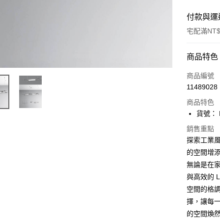
付款與運
宅配滿NT$
付款方式
商品特色
信用卡一
商品編號
11489028
LINE Pay
商品特色
Apple Pay
貨號： F
街口支付
銷售重點
探索工業風的
悠遊付
的空間增
無論是在
Google Pa
與高效的 
全盈+PAY
空間的格調
AFTEE先
擇，讓每
相關說明
的空間煥