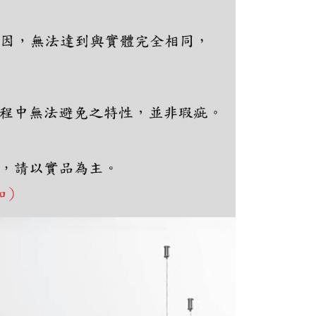
ee.tw/terms/#terms3
年的使用者請事先徵得法定代理人或監護人之同意方可使用
E先享後付」，若未經同意申辦者引起之損失，本公司不負相關責
AFTEE先享後付」時，將依據個別帳號之用戶狀況，依本公司
核予不同之上限額度；若仍有額度不足之情形，本公司將視審查
用戶進行身份認證。
一人註冊多個帳號或使用他人資訊註冊。若發現惡意使用之情
科技股份有限公司將有權停止該用戶之使用額度並採取法律行