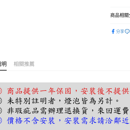
【關於「A
ATM付款
AFTEE
便利好安
商品相關分
１．簡單
２．便利
運送方式
吊燈｜餐
３．安心
分享
宅配
【「AFT
每筆NT$1
１．於結帳
付」結帳
２．訂單
３．收到繳
說明
相關推薦
／ATM／
※ 請注意
絡購買商品
先享後付
※ 交易是
是否繳費成
付客戶支
【注意事
１．透過由
交易，需
求債權轉
２．關於