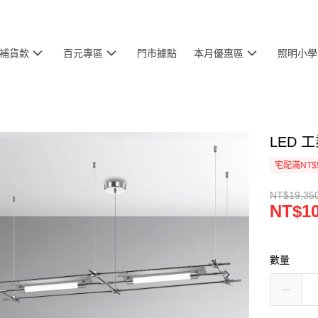
補貨款
百元專區
門市據點
本月優惠區
照明小學
LED 工
宅配滿NT$
NT$19,35
NT$10
數量