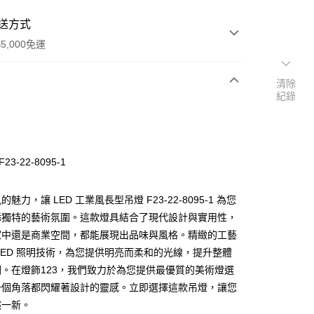
送方式
5,000免運
清除
紀錄
次付款
23-22-8095-1
魅力，讓 LED 工業風長型吊燈 F23-22-8095-1 為您
添獨特的藝術氛圍。這款燈具結合了現代設計與實用性，
家中還是商業空間，都能展現出品味與風格。精緻的工藝
y
LED 照明技術，為您提供明亮而柔和的光線，提升整體
。在燈飾123，我們致力於為您提供最優質的美術燈選
享後付
一個角落都閃耀著設計的靈感。立即選擇這款吊燈，讓您
然一新。