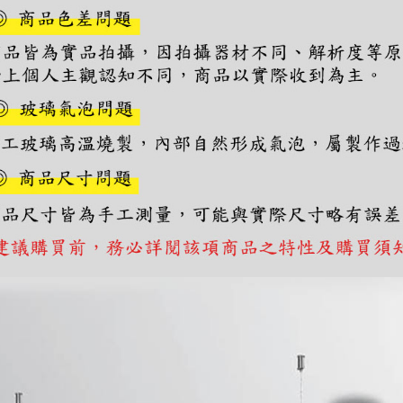
https://aft
３．未成
「AFTE
任。
４．使用「
即時審查
結果請求
５．嚴禁
形，恩沛
動。