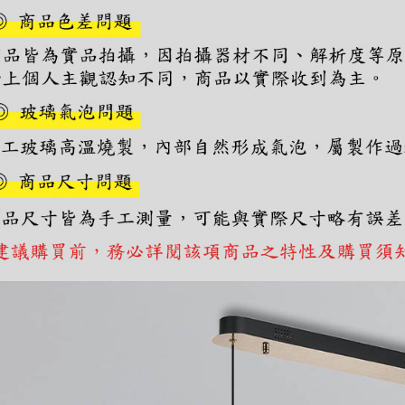
２．關於
https://aft
３．未成
「AFTE
任。
４．使用「
即時審查
結果請求
５．嚴禁
形，恩沛
動。