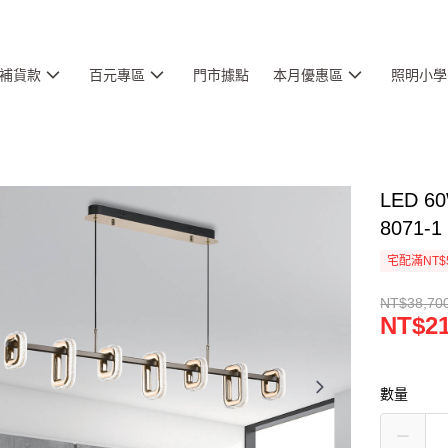
補貨款
百元專區
門市據點
本月優惠區
照明小學
LED 
8071-1
宅配滿NT$
NT$38,70
NT$21
數量