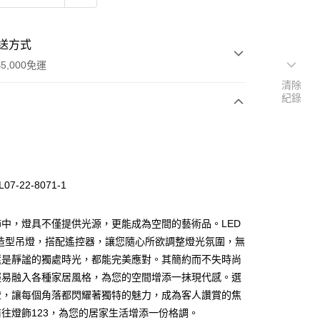
送方式
5,000免運
清除
紀錄
次付款
07-22-8071-1
中，燈具不僅提供光源，更能成為空間的藝術品。LED
代造型吊燈，搭配遙控器，讓您隨心所欲調整燈光氛圍，無
還是靜謐的獨處時光，都能完美應對。其簡約而不失時尚
y
輕易融入各種家居風格，為您的空間增添一抹現代感。選
燈，讓每個角落都閃耀著獨特的魅力，成為客人讚賞的焦
享後付
往燈飾123，為您的居家生活增添一份格調。