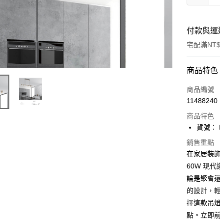
付款與運
宅配滿NT$
付款方式
商品特色
信用卡一
商品編號
11488240
LINE Pay
商品特色
Apple Pay
貨號： L
街口支付
銷售重點
在家居裝飾
悠遊付
60W 現
論是聚會
Google Pa
的設計，
全盈+PAY
擇這款吊
AFTEE先
點。立即前