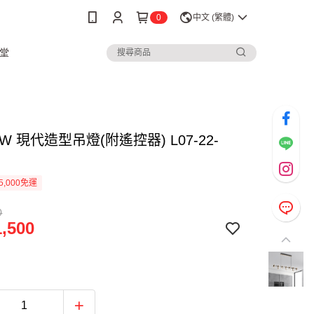
0
中文 (繁體)
堂
60W 現代造型吊燈(附遙控器) L07-22-
5,000免運
0
,500