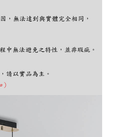
個人資料處理事宜，請瀏覽以下網址：
ee.tw/terms/#terms3
年的使用者請事先徵得法定代理人或監護人之同意方可使用
E先享後付」，若未經同意申辦者引起之損失，本公司不負相關責
AFTEE先享後付」時，將依據個別帳號之用戶狀況，依本公司
核予不同之上限額度；若仍有額度不足之情形，本公司將視審查
用戶進行身份認證。
一人註冊多個帳號或使用他人資訊註冊。若發現惡意使用之情
科技股份有限公司將有權停止該用戶之使用額度並採取法律行