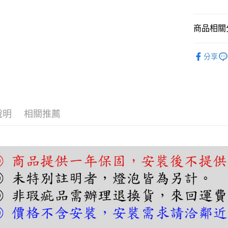
相關說明
【關於「A
ATM付款
AFTEE
商品相關分
便利好安
１．簡單
吊燈｜餐
２．便利
分享
運送方式
３．安心
吊燈｜餐
宅配
設計師推
【「AFT
每筆NT$1
１．於結帳
付」結帳
２．訂單
說明
相關推薦
３．收到繳
／ATM／
※ 請注意
絡購買商品
先享後付
※ 交易是
是否繳費成
付客戶支
【注意事
１．透過由
交易，需
求債權轉