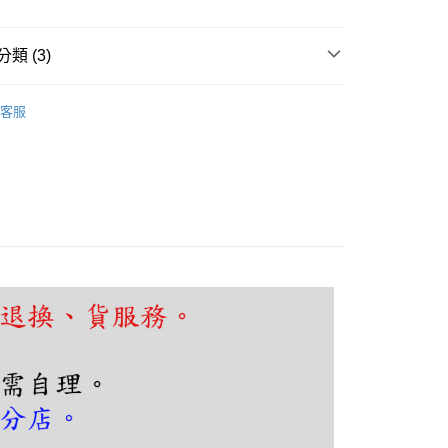
FTEE先享後付」】
先享後付是「在收到商品之後才付款」的支付方式。 讓您購物簡單
類 (3)
心！
：不需註冊會員、不需綁卡、不需儲值。
廳、餐桌
現代輕奢風
：只要手機號碼，簡訊認證，即可結帳。
客服
：先確認商品／服務後，再付款。
廳、餐桌
線條長型吊燈
薦燈具
EE先享後付」結帳流程】
設計師愛用款｜吊燈
80，滿NT$5,000(含以上)免運費
方式選擇「AFTEE先享後付」後，將跳轉至「AFTEE先享後
頁面，進行簡訊認證並確認金額後，即可完成結帳。
成立數日內，您將收到繳費通知簡訊。
費通知簡訊後14天內，點擊此簡訊中的連結，可透過四大超商
網路銀行／等多元方式進行付款，方視為交易完成。
：結帳手續完成當下不需立刻繳費，但若您需要取消訂單，請聯
的店家。未經商家同意取消之訂單仍視為有效，需透過AFTEE
繳納相關費用。
否成功請以「AFTEE先享後付 」之結帳頁面顯示為準，若有關於
功／繳費後需取消欲退款等相關疑問，請聯繫「AFTEE先享後
援中心」
https://netprotections.freshdesk.com/support/home
項】
恩沛科技股份有限公司提供之「AFTEE先享後付」服務完成之
依本服務之必要範圍內提供個人資料，並將交易相關給付款項請
讓予恩沛科技股份有限公司。