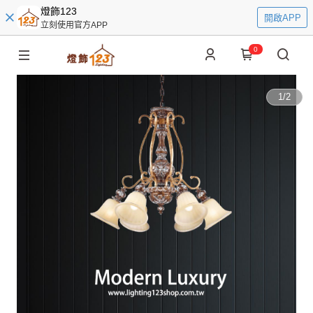
燈飾123
開啟APP
立刻使用官方APP
0
1
/
2