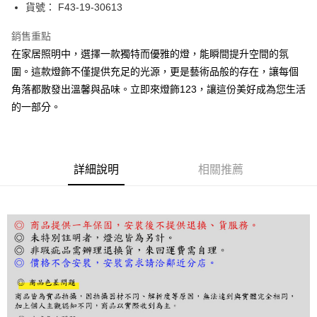
街口支付
貨號： F43-19-30613
悠遊付
銷售重點
在家居照明中，選擇一款獨特而優雅的燈，能瞬間提升空間的氛
Google Pay
圍。這款燈飾不僅提供充足的光源，更是藝術品般的存在，讓每個
全盈+PAY
角落都散發出溫馨與品味。立即來燈飾123，讓這份美好成為您生活
的一部分。
AFTEE先享後付
相關說明
【關於「AFTEE先享後付」】
ATM付款
AFTEE先享後付是「在收到商品之後才付款」的支付方式。 讓您購物簡單
便利好安心！
詳細說明
相關推薦
１．簡單：不需註冊會員、不需綁卡、不需儲值。
運送方式
２．便利：只要手機號碼，簡訊認證，即可結帳。
３．安心：先確認商品／服務後，再付款。
宅配
每筆NT$180，滿NT$5,000(含以上)免運費
【「AFTEE先享後付」結帳流程】
１．於結帳方式選擇「AFTEE先享後付」後，將跳轉至「AFTEE先享後付」
結帳頁面，進行簡訊認證並確認金額後，即可完成結帳。
２．訂單成立數日內，您將收到繳費通知簡訊。
３．收到繳費通知簡訊後14天內，點擊此簡訊中的連結，可透過四大超商／
ATM／網路銀行／等多元方式進行付款，方視為交易完成。
※ 請注意：結帳手續完成當下不需立刻繳費，但若您需要取消訂單，請聯絡