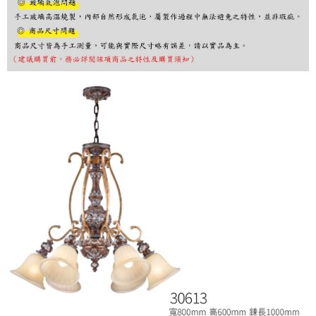
購買商品的店家。未經商家同意取消之訂單仍視為有效，需透過AFTEE先享
後付繳納相關費用。
※ 交易是否成功請以「AFTEE先享後付 」之結帳頁面顯示為準，若有關於
是否繳費成功／繳費後需取消欲退款等相關疑問，請聯繫「AFTEE先享後付
客戶支援中心」
https://netprotections.freshdesk.com/support/home
【注意事項】
１．透過由恩沛科技股份有限公司提供之「AFTEE先享後付」服務完成之交
易，需依本服務之必要範圍內提供個人資料，並將交易相關給付款項請求債
權轉讓予恩沛科技股份有限公司。
２．關於個人資料處理事宜，請瀏覽以下網址：
https://aftee.tw/terms/#terms3
３．未成年的使用者請事先徵得法定代理人或監護人之同意方可使用
「AFTEE先享後付」，若未經同意申辦者引起之損失，本公司不負相關責
任。
４．使用「AFTEE先享後付」時，將依據個別帳號之用戶狀況，依本公司即
時審查核予不同之上限額度；若仍有額度不足之情形，本公司將視審查結果
請求用戶進行身份認證。
５．嚴禁一人註冊多個帳號或使用他人資訊註冊。若發現惡意使用之情形，
恩沛科技股份有限公司將有權停止該用戶之使用額度並採取法律行動。